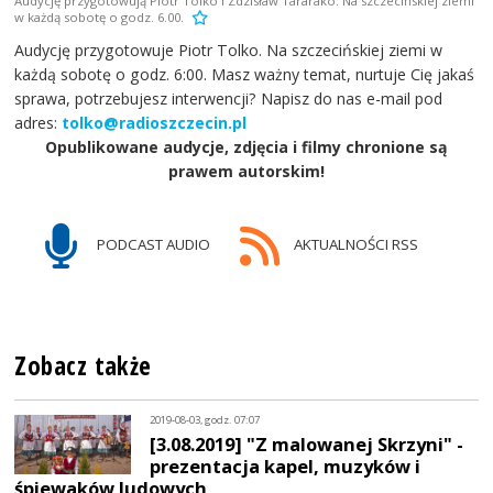
Audycję przygotowują Piotr Tolko i Zdzisław Tararako. Na szczecińskiej ziemi
w każdą sobotę o godz. 6.00.
Audycję przygotowuje Piotr Tolko. Na szczecińskiej ziemi w
każdą sobotę o godz. 6:00. Masz ważny temat, nurtuje Cię jakaś
sprawa, potrzebujesz interwencji? Napisz do nas e-mail pod
adres:
tolko@radioszczecin.pl
Opublikowane audycje, zdjęcia i filmy chronione są
prawem autorskim!
PODCAST AUDIO
AKTUALNOŚCI RSS
Zobacz także
2019-08-03, godz. 07:07
[3.08.2019] "Z malowanej Skrzyni" -
prezentacja kapel, muzyków i
śpiewaków ludowych