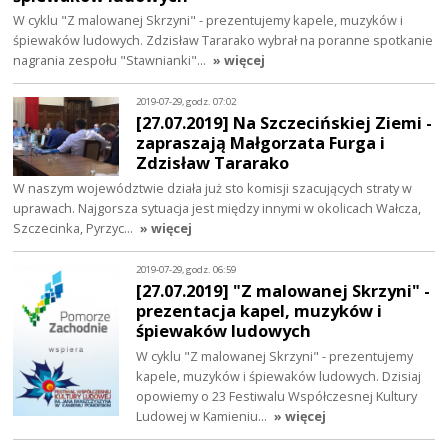
W cyklu "Z malowanej Skrzyni" - prezentujemy kapele, muzyków i
śpiewaków ludowych. Zdzisław Tararako wybrał na poranne spotkanie
nagrania zespołu "Stawnianki"…
» więcej
2019-07-29, godz. 07:02
[27.07.2019] Na Szczecińskiej Ziemi -
zapraszają Małgorzata Furga i
Zdzisław Tararako
W naszym województwie działa już sto komisji szacujących straty w
uprawach. Najgorsza sytuacja jest między innymi w okolicach Wałcza,
Szczecinka, Pyrzyc…
» więcej
2019-07-29, godz. 06:59
[27.07.2019] "Z malowanej Skrzyni" -
prezentacja kapel, muzyków i
śpiewaków ludowych
W cyklu "Z malowanej Skrzyni" - prezentujemy
kapele, muzyków i śpiewaków ludowych. Dzisiaj
opowiemy o 23 Festiwalu Współczesnej Kultury
Ludowej w Kamieniu…
» więcej