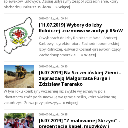
śpiewaków ludowych. Dzisiaj usłyszymy zespół Szczecinianie, który
obchodzi jubileusz 19 -lecia…
» więcej
2019-07-15, godz. 09:54
[11.07.2019] Wybory do Izby
Rolniczej -rozmowa w audycji RSnW
O wyborach do Izby Rolniczej mówią: -Andrzej
Karbowy - dyrektor biura Zachodniopomorskiej
Izby Rolniczej, -Edward Kosmal -przewodniczący
Zachodniopomorskiej…
» więcej
2019-07-06, godz. 09:39
[6.07.2019] Na Szczecińskiej Ziemi -
zapraszają Małgorzata Furga i
Zdzisław Tararako
W tym roku kombajny wcześniej niż zwykle wyjechały w pola.
Plantatorzy zbóż podsumowują wegetacje roślin, która właśnie się
zakończyła. Żniwa przyspieszyły…
» więcej
2019-07-06, godz. 09:35
[6.07.2019] "Z malowanej Skrzyni" -
prezentacja kapel, muzyków i