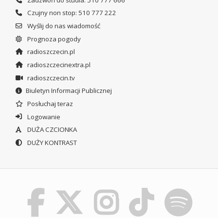
Czujny non stop: 510 777 222
Wyślij do nas wiadomość
Prognoza pogody
radioszczecin.pl
radioszczecinextra.pl
radioszczecin.tv
Biuletyn Informacji Publicznej
Posłuchaj teraz
Logowanie
DUŻA CZCIONKA
DUŻY KONTRAST