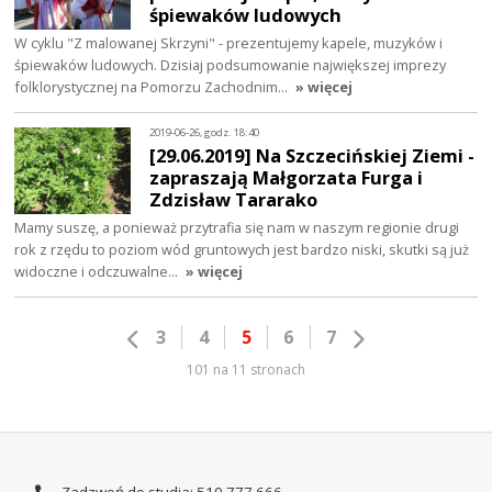
śpiewaków ludowych
W cyklu "Z malowanej Skrzyni" - prezentujemy kapele, muzyków i
śpiewaków ludowych. Dzisiaj podsumowanie największej imprezy
folklorystycznej na Pomorzu Zachodnim…
» więcej
2019-06-26, godz. 18:40
[29.06.2019] Na Szczecińskiej Ziemi -
zapraszają Małgorzata Furga i
Zdzisław Tararako
Mamy suszę, a ponieważ przytrafia się nam w naszym regionie drugi
rok z rzędu to poziom wód gruntowych jest bardzo niski, skutki są już
widoczne i odczuwalne…
» więcej
3
4
5
6
7
101 na 11 stronach
Zadzwoń do studia: 510 777 666