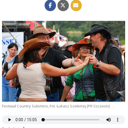
Festiwal Country Sułomino, Fot. Łukasz Szełemej [PR Szczecin]