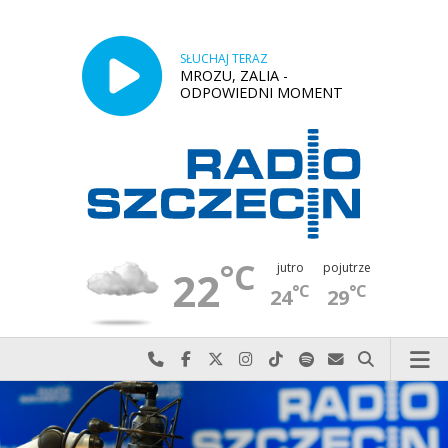
SŁUCHAJ TERAZ
MROZU, ZALIA -
ODPOWIEDNI MOMENT
°C
jutro
pojutrze
22
°C
°C
24
29
Najlepiej po prostu do nas zadzwoń
Odwiedź nas na Facebook-u
Odwiedź nas na X
Odwiedź nas na Instagram-ie
Odwiedź nas na TikTok-u
Szukaj nas na Spotify
Wyślij do nas w
Szukaj