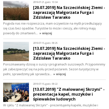
2019-07-21, godz. 10:34
[20.07.2019] Na Szczecińskiej Ziemi -
zapraszają Małgorzata Furga i
Zdzisław Tararako
Pogoda nas nie rozpieszcza, mam oczywiście na myśli przedłużający
się czas bez opadów. Turystów to może i cieszy, ale rolnicy mają
powody do zmartwień…
» więcej
2019-07-15, godz. 09:25
[13.07.2019] Na Szczecińskiej Ziemi -
zapraszają Małgorzata Furga i
Zdzisław Tararako
Porozmawiamy dzisiaj o suszy i programach suszowych. Przypomnimy
jak zabezpieczyć się na polu przed pożarem. Sezon turystyczny w
pełni, sprawdzimy jak sprawdza…
» więcej
2019-07-15, godz. 09:22
[13.07.2019] "Z malowanej Skrzyni" -
prezentacja kapel, muzyków i
śpiewaków ludowych
W cyklu "Z malowanej Skrzyni" - prezentujemy kapele, muzyków i