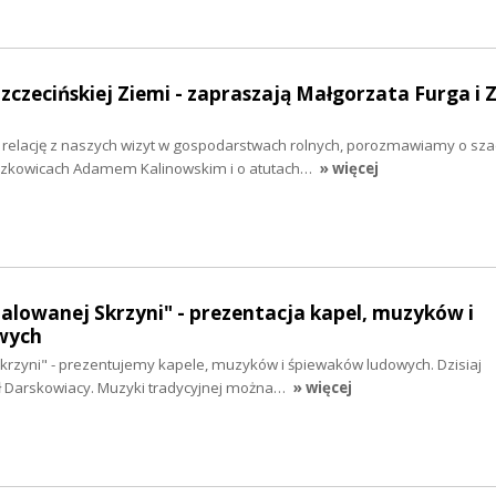
Szczecińskiej Ziemi - zapraszają Małgorzata Furga i 
y relację z naszych wizyt w gospodarstwach rolnych, porozmawiamy o sz
rzkowicach Adamem Kalinowskim i o atutach…
» więcej
malowanej Skrzyni" - prezentacja kapel, muzyków i
wych
krzyni" - prezentujemy kapele, muzyków i śpiewaków ludowych. Dzisiaj
ł Darskowiacy. Muzyki tradycyjnej można…
» więcej