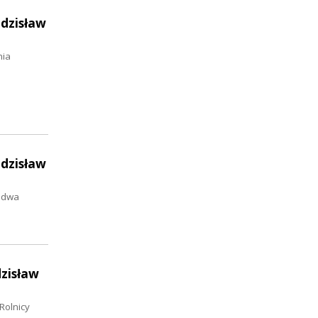
Zdzisław
nia
Zdzisław
o dwa
dzisław
Rolnicy