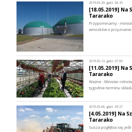
2019-05-20, godz. 06:35
[18.05.2019] Na 
Tararako
Przypominamy - minister
wniosków o przyznanie
2019-05-12, godz. 07:00
[11.05.2019] Na 
Tararako
Ważne - Minister rolnic
tygodnie terminu skła
2019-05-06, godz. 09:27
[4.05.2019] Na S
Tararako
Susza pogłębia się, jeśl