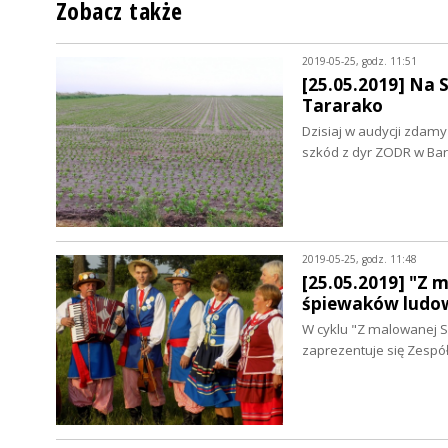
Zobacz także
2019-05-25, godz. 11:51
[25.05.2019] Na 
Tararako
Dzisiaj w audycji zdam
szkód z dyr ZODR w Ba
2019-05-25, godz. 11:48
[25.05.2019] "Z 
śpiewaków ludo
W cyklu "Z malowanej S
zaprezentuje się Zespó