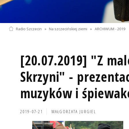
Radio Szczecin
»
Na szczecińskiej ziemi
»
ARCHIWUM - 2019
[20.07.2019] "Z ma
Skrzyni" - prezenta
muzyków i śpiewa
2019-07-21
MAŁGORZATA JURGIEL