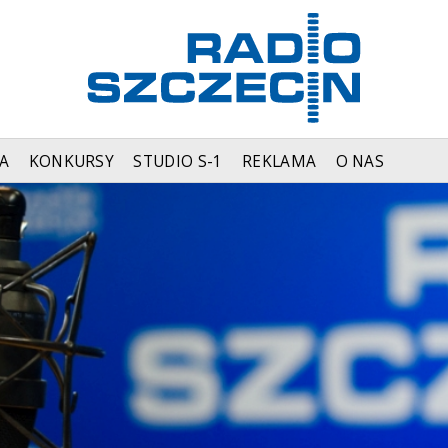
A
KONKURSY
STUDIO S-1
REKLAMA
O NAS