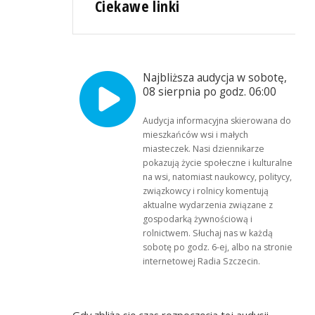
Ciekawe linki
Najbliższa audycja w sobotę,
08 sierpnia po godz. 06:00
Audycja informacyjna skierowana do
mieszkańców wsi i małych
miasteczek. Nasi dziennikarze
pokazują życie społeczne i kulturalne
na wsi, natomiast naukowcy, politycy,
związkowcy i rolnicy komentują
aktualne wydarzenia związane z
gospodarką żywnościową i
rolnictwem. Słuchaj nas w każdą
sobotę po godz. 6-ej, albo na stronie
internetowej Radia Szczecin.
Gdy zbliża się czas rozpoczęcia tej audycji,