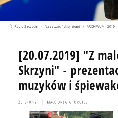
Radio Szczecin
»
Na szczecińskiej ziemi
»
ARCHIWUM - 2019
[20.07.2019] "Z ma
Skrzyni" - prezenta
muzyków i śpiewa
2019-07-21
MAŁGORZATA JURGIEL