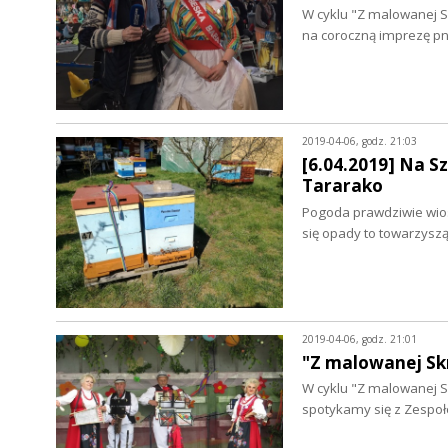
W cyklu "Z malowanej S
na coroczną imprezę p
2019-04-06, godz. 21:03
[6.04.2019] Na S
Tararako
Pogoda prawdziwie wiose
się opady to towarzysz
2019-04-06, godz. 21:01
"Z malowanej Sk
W cyklu "Z malowanej Sk
spotykamy się z Zespo