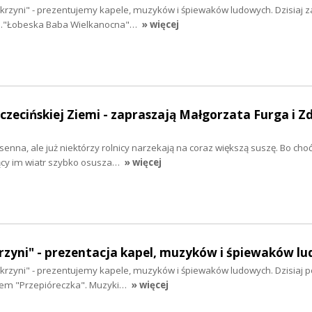
krzyni" - prezentujemy kapele, muzyków i śpiewaków ludowych. Dzisiaj
n."Łobeska Baba Wielkanocna"…
» więcej
zczecińskiej Ziemi - zapraszają Małgorzata Furga i Z
nna, ale już niektórzy rolnicy narzekają na coraz większą suszę. Bo choć
ący im wiatr szybko osusza…
» więcej
rzyni" - prezentacja kapel, muzyków i śpiewaków l
rzyni" - prezentujemy kapele, muzyków i śpiewaków ludowych. Dzisiaj po
łem "Przepióreczka". Muzyki…
» więcej