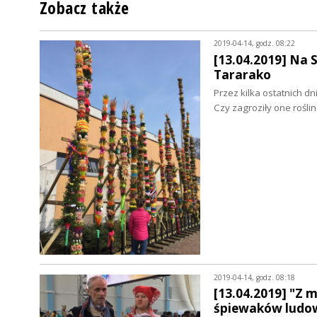
Zobacz także
2019-04-14, godz. 08:22
[13.04.2019] Na 
Tararako
Przez kilka ostatnich 
Czy zagroziły one rośl
2019-04-14, godz. 08:18
[13.04.2019] "Z 
śpiewaków ludo