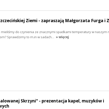
Szczecińskiej Ziemi - zapraszają Małgorzata Furga i 
dni mieliśmy do czynienia ze znacznymi spadkami temperatury w naszym r
inom? Sprawdzimy to m.in w sadach…
» więcej
malowanej Skrzyni" - prezentacja kapel, muzyków i
wych