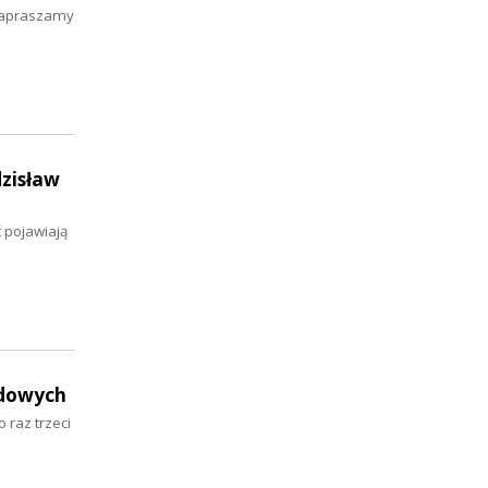
 zapraszamy
dzisław
 pojawiają
udowych
 raz trzeci