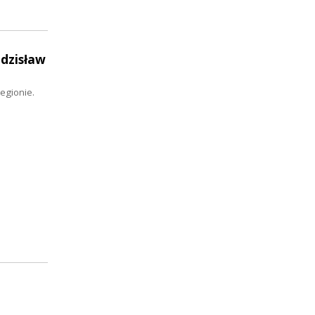
Zdzisław
egionie.