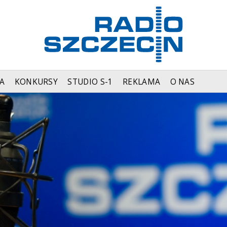
A
KONKURSY
STUDIO S-1
REKLAMA
O NAS