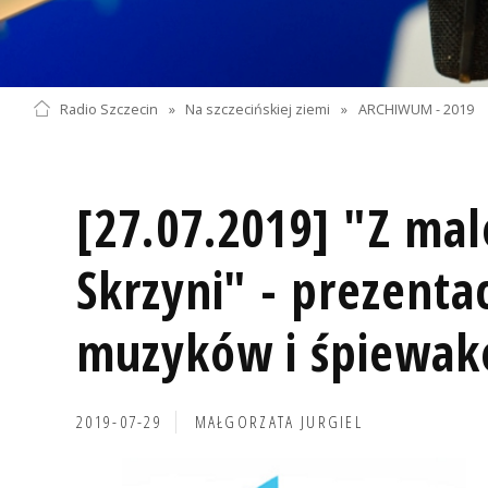
Radio Szczecin
»
Na szczecińskiej ziemi
»
ARCHIWUM - 2019
[27.07.2019] "Z ma
Skrzyni" - prezenta
muzyków i śpiewa
2019-07-29
MAŁGORZATA JURGIEL