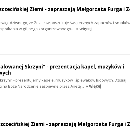
zczecińskiej Ziemi - zapraszają Małgorzata Furga i Z
Nic więc dziwnego, że Zdzisław poszukuje świątecznych zapachów i smaków
e spotkania wigilijnego zorganizowanego…
» więcej
malowanej Skrzyni" - prezentacja kapel, muzyków i
wych
krzyni" - prezentujemy kapele, muzyków i śpiewaków ludowych. Dzisiaj
ki na Boże Narodzenie zaśpiewne przez Anetę…
» więcej
Szczecińskiej Ziemi - zapraszają Małgorzata Furga i 