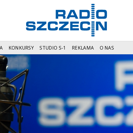
A
KONKURSY
STUDIO S-1
REKLAMA
O NAS