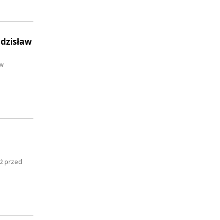
Zdzisław
 w
ż przed