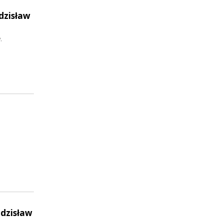
dzisław
.
Zdzisław