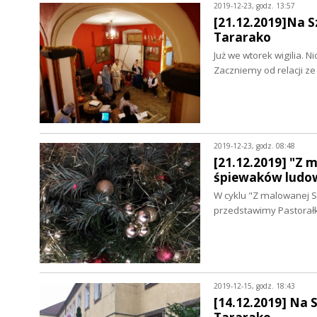
2019-12-23, godz. 13:57
[21.12.2019]Na S
Tararako
Już we wtorek wigilia. 
Zaczniemy od relacji z
2019-12-23, godz. 08:48
[21.12.2019] "Z 
śpiewaków ludo
W cyklu "Z malowanej S
przedstawimy Pastorał
2019-12-15, godz. 18:43
[14.12.2019] Na 