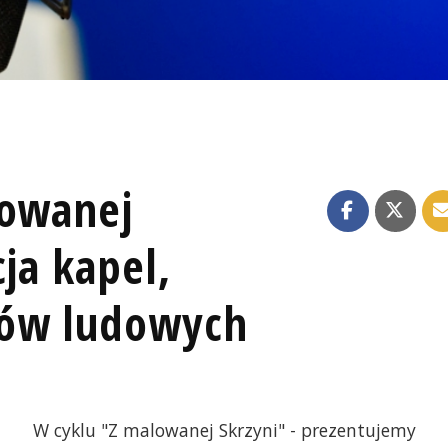
lowanej
cja kapel,
ków ludowych
W cyklu "Z malowanej Skrzyni" - prezentujemy