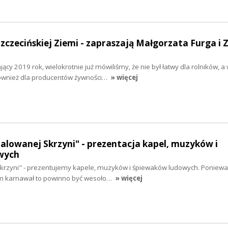
Szczecińskiej Ziemi - zapraszają Małgorzata Furga i 
y 2019 rok, wielokrotnie już mówiliśmy, że nie był łatwy dla rolników, a
również dla producentów żywności…
» więcej
malowanej Skrzyni" - prezentacja kapel, muzyków i
wych
krzyni" - prezentujemy kapele, muzyków i śpiewaków ludowych. Poniewa
em karnawał to powinno być wesoło…
» więcej