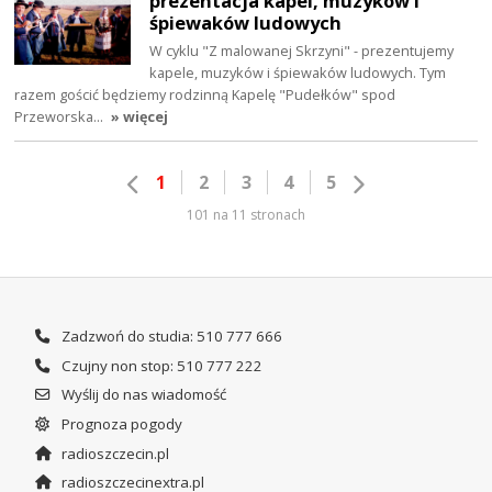
prezentacja kapel, muzyków i
śpiewaków ludowych
W cyklu "Z malowanej Skrzyni" - prezentujemy
kapele, muzyków i śpiewaków ludowych. Tym
razem gościć będziemy rodzinną Kapelę "Pudełków" spod
Przeworska…
» więcej
1
2
3
4
5
101 na 11 stronach
Zadzwoń do studia: 510 777 666
Czujny non stop: 510 777 222
Wyślij do nas wiadomość
Prognoza pogody
radioszczecin.pl
radioszczecinextra.pl