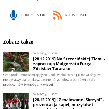
PODCAST AUDIO
AKTUALNOŚCI RSS
Zobacz także
2019-12-30, godz. 10:58
[28.12.2019] Na Szczecińskiej Ziemi -
zapraszają Małgorzata Furga i
Zdzisław Tararako
Czas podsumować mijający 2019 rok, wielokrotnie już mówiliśmy, że
nie był łatwy dla rolników, a w niektórych obszarach również dla
producentów żywności…
» więcej
2019-12-30, godz. 10:55
[28.12.2019] "Z malowanej Skrzyni" -
prezentacja kapel, muzyków i