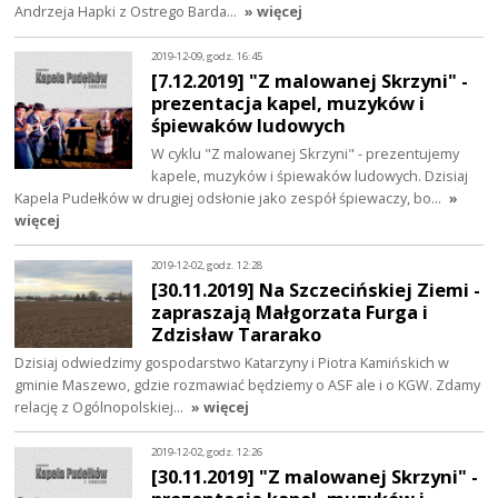
Andrzeja Hapki z Ostrego Barda…
» więcej
2019-12-09, godz. 16:45
[7.12.2019] "Z malowanej Skrzyni" -
prezentacja kapel, muzyków i
śpiewaków ludowych
W cyklu "Z malowanej Skrzyni" - prezentujemy
kapele, muzyków i śpiewaków ludowych. Dzisiaj
Kapela Pudełków w drugiej odsłonie jako zespół śpiewaczy, bo…
»
więcej
2019-12-02, godz. 12:28
[30.11.2019] Na Szczecińskiej Ziemi -
zapraszają Małgorzata Furga i
Zdzisław Tararako
Dzisiaj odwiedzimy gospodarstwo Katarzyny i Piotra Kamińskich w
gminie Maszewo, gdzie rozmawiać będziemy o ASF ale i o KGW. Zdamy
relację z Ogólnopolskiej…
» więcej
2019-12-02, godz. 12:26
[30.11.2019] "Z malowanej Skrzyni" -