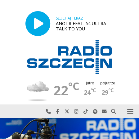
SŁUCHAJ TERAZ
ANOTR FEAT. 54 ULTRA -
TALK TO YOU
°C
jutro
pojutrze
22
°C
°C
24
29
Najlepiej po prostu do nas zadzwoń
Odwiedź nas na Facebook-u
Odwiedź nas na X
Odwiedź nas na Instagram-ie
Odwiedź nas na TikTok-u
Szukaj nas na Spotify
Wyślij do nas w
Szukaj