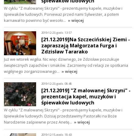
śpiewaków ludowych
W cyklu "Z malowanej Skrzyni" - prezentujemy kapele, muzyków i
śpiewaków ludowych. Ponieważ przed nami Sylwester, a potem
karnawał to powinno być wesoło…
» więcej
2019-12-23, godz. 13:57
[21.12.2019]Na Szczecińskiej Ziemi -
zapraszają Małgorzata Furga i
Zdzisław Tararako
Już we wtorek wigilia. Nic więc dziwnego, że Zdzisław poszukuje
świątecznych zapachów i smaków. Zaczniemy od relacji ze spotkania
wigilijnego zorganizowanego…
» więcej
2019-12-23, godz. 08:48
[21.12.2019] "Z malowanej Skrzyni" -
prezentacja kapel, muzyków i
śpiewaków ludowych
W cyklu "Z malowanej Skrzyni" - prezentujemy kapele, muzyków i
śpiewaków ludowych. Dzisiaj przedstawimy Pastorałki na Boże
Narodzenie zaśpiewne przez Anetę…
» więcej
2019-12-15, godz. 18:43