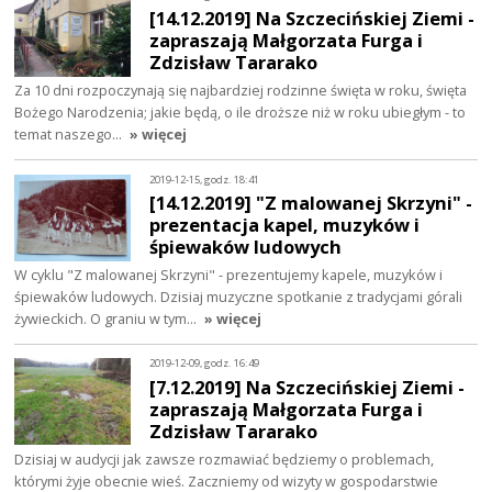
[14.12.2019] Na Szczecińskiej Ziemi -
zapraszają Małgorzata Furga i
Zdzisław Tararako
Za 10 dni rozpoczynają się najbardziej rodzinne święta w roku, święta
Bożego Narodzenia; jakie będą, o ile droższe niż w roku ubiegłym - to
temat naszego…
» więcej
2019-12-15, godz. 18:41
[14.12.2019] "Z malowanej Skrzyni" -
prezentacja kapel, muzyków i
śpiewaków ludowych
W cyklu "Z malowanej Skrzyni" - prezentujemy kapele, muzyków i
śpiewaków ludowych. Dzisiaj muzyczne spotkanie z tradycjami górali
żywieckich. O graniu w tym…
» więcej
2019-12-09, godz. 16:49
[7.12.2019] Na Szczecińskiej Ziemi -
zapraszają Małgorzata Furga i
Zdzisław Tararako
Dzisiaj w audycji jak zawsze rozmawiać będziemy o problemach,
którymi żyje obecnie wieś. Zaczniemy od wizyty w gospodarstwie