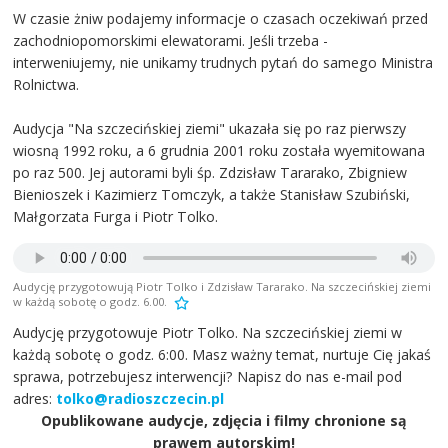
W czasie żniw podajemy informacje o czasach oczekiwań przed
zachodniopomorskimi elewatorami. Jeśli trzeba -
interweniujemy, nie unikamy trudnych pytań do samego Ministra
Rolnictwa.
Audycja "Na szczecińskiej ziemi" ukazała się po raz pierwszy
wiosną 1992 roku, a 6 grudnia 2001 roku została wyemitowana
po raz 500. Jej autorami byli śp. Zdzisław Tararako, Zbigniew
Bienioszek i Kazimierz Tomczyk, a także Stanisław Szubiński,
Małgorzata Furga i Piotr Tolko.
Audycję przygotowują Piotr Tolko i Zdzisław Tararako. Na szczecińskiej ziemi
w każdą sobotę o godz. 6.00.
Audycję przygotowuje Piotr Tolko. Na szczecińskiej ziemi w
każdą sobotę o godz. 6:00. Masz ważny temat, nurtuje Cię jakaś
sprawa, potrzebujesz interwencji? Napisz do nas e-mail pod
adres:
tolko@radioszczecin.pl
Opublikowane audycje, zdjęcia i filmy chronione są
prawem autorskim!