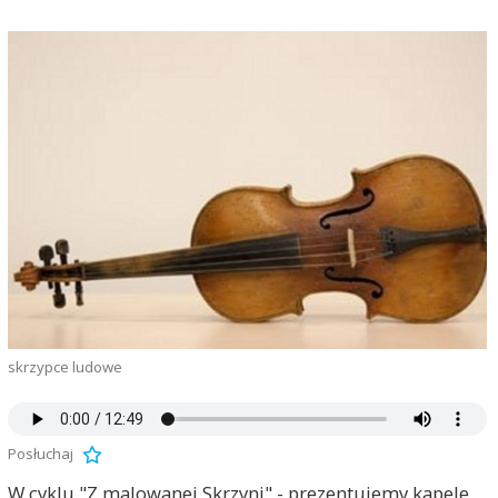
skrzypce ludowe
Posłuchaj
W cyklu "Z malowanej Skrzyni" - prezentujemy kapele,