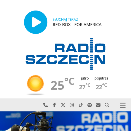
SŁUCHAJ TERAZ
RED BOX - FOR AMERICA
°C
jutro
pojutrze
25
°C
°C
27
22
Najlepiej po prostu do nas zadzwoń
Odwiedź nas na Facebook-u
Odwiedź nas na X
Odwiedź nas na Instagram-ie
Odwiedź nas na TikTok-u
Szukaj nas na Spotify
Wyślij do nas w
Szukaj