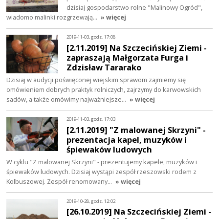
dzisiaj gospodarstwo rolne "Malinowy Ogród",
wiadomo malinki rozgrzewają…
» więcej
2019-11-03, godz. 17:08
[2.11.2019] Na Szczecińskiej Ziemi -
zapraszają Małgorzata Furga i
Zdzisław Tararako
Dzisiaj w audycji poświęconej wiejskim sprawom zajmiemy się
omówieniem dobrych praktyk rolniczych, zajrzymy do karwowskich
sadów, a także omówimy najważniejsze…
» więcej
2019-11-03, godz. 17:03
[2.11.2019] "Z malowanej Skrzyni" -
prezentacja kapel, muzyków i
śpiewaków ludowych
W cyklu "Z malowanej Skrzyni" - prezentujemy kapele, muzyków i
śpiewaków ludowych. Dzisiaj wystąpi zespół rzeszowski rodem z
Kolbuszowej. Zespół renomowany…
» więcej
2019-10-28, godz. 12:02
[26.10.2019] Na Szczecińskiej Ziemi -