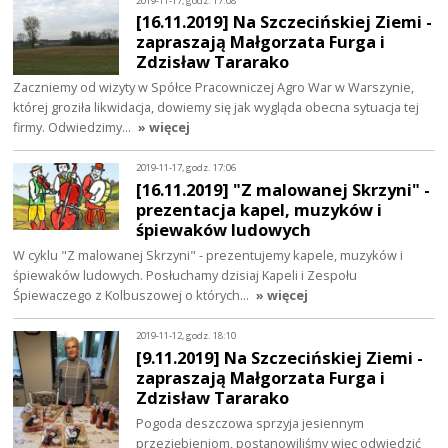
2019-11-17, godz. 17:08
[16.11.2019] Na Szczecińskiej Ziemi -
zapraszają Małgorzata Furga i
Zdzisław Tararako
Zaczniemy od wizyty w Spółce Pracowniczej Agro War w Warszynie,
której groziła likwidacja, dowiemy się jak wygląda obecna sytuacja tej
firmy. Odwiedzimy…
» więcej
2019-11-17, godz. 17:06
[16.11.2019] "Z malowanej Skrzyni" -
prezentacja kapel, muzyków i
śpiewaków ludowych
W cyklu "Z malowanej Skrzyni" - prezentujemy kapele, muzyków i
śpiewaków ludowych. Posłuchamy dzisiaj Kapeli i Zespołu
Śpiewaczego z Kolbuszowej o których…
» więcej
2019-11-12, godz. 18:10
[9.11.2019] Na Szczecińskiej Ziemi -
zapraszają Małgorzata Furga i
Zdzisław Tararako
Pogoda deszczowa sprzyja jesiennym
przeziębieniom, postanowiliśmy więc odwiedzić