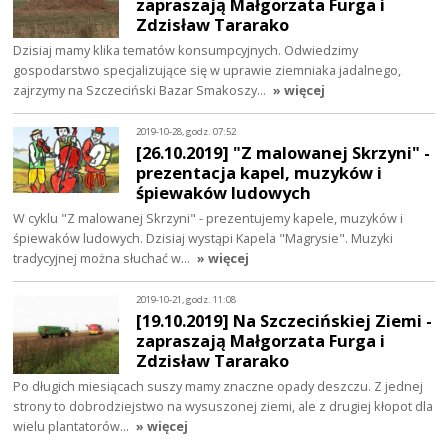
zapraszają Małgorzata Furga i
Zdzisław Tararako
Dzisiaj mamy klika tematów konsumpcyjnych. Odwiedzimy
gospodarstwo specjalizujące się w uprawie ziemniaka jadalnego,
zajrzymy na Szczeciński Bazar Smakoszy…
» więcej
2019-10-28, godz. 07:52
[26.10.2019] "Z malowanej Skrzyni" -
prezentacja kapel, muzyków i
śpiewaków ludowych
W cyklu "Z malowanej Skrzyni" - prezentujemy kapele, muzyków i
śpiewaków ludowych. Dzisiaj wystąpi Kapela "Magrysie". Muzyki
tradycyjnej można słuchać w…
» więcej
2019-10-21, godz. 11:08
[19.10.2019] Na Szczecińskiej Ziemi -
zapraszają Małgorzata Furga i
Zdzisław Tararako
Po długich miesiącach suszy mamy znaczne opady deszczu. Z jednej
strony to dobrodziejstwo na wysuszonej ziemi, ale z drugiej kłopot dla
wielu plantatorów…
» więcej