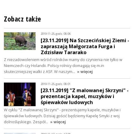
Zobacz także
2019-11-25, godz. 08:06
[23.11.2019] Na Szczecińskiej Ziemi -
zapraszają Małgorzata Furga i
Zdzisław Tararako
Z niezadowoleniem wśród rolników mamy do czynienia nie tylko w
Niemczech czy Holandii. Polscy rolnicy domagają się m.in
skuteczniejszej walki z ASF. W naszym…
» więcej
2019-11-25, godz. 08:01
[23.11.2019] "Z malowanej Skrzyni" -
prezentacja kapel, muzyków i
śpiewaków ludowych
W cyklu "Z malowanej Skrzyni" - prezentujemy kapele, muzyków i
śpiewaków ludowych. Dzisiaj gościć będziemy Kapelę Smyki z woj
dolnośląskiego. Zespół…
» więcej