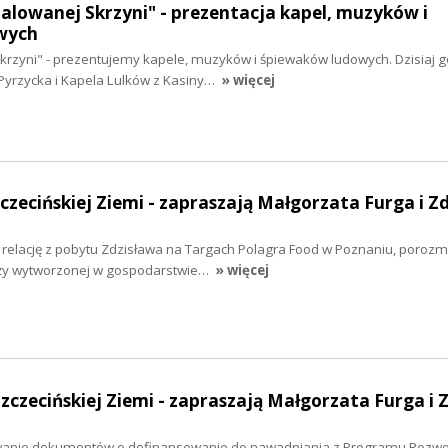
malowanej Skrzyni" - prezentacja kapel, muzyków i
wych
krzyni" - prezentujemy kapele, muzyków i śpiewaków ludowych. Dzisiaj 
Pyrzycka i Kapela Lulków z Kasiny…
» więcej
zczecińskiej Ziemi - zapraszają Małgorzata Furga i Z
y relację z pobytu Zdzisława na Targach Polagra Food w Poznaniu, poro
ży wytworzonej w gospodarstwie…
» więcej
Szczecińskiej Ziemi - zapraszają Małgorzata Furga i 
wanie dokumentów o dofinansowanie do nawadniania z Programu Rozwo