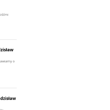
gośćmi
dzisław
zmawiamy o
Zdzisław
ju