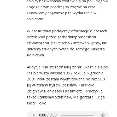
rolnicy bez wahania zostawiają na polu ciągniki
i pędzą czym prędzej by zdążyć na czas.
Omawiamy najważniejsze wydarzenia w
rolnictwie.
W czasie żniw podajemy informacje o czasach
oczekiwań przed zachodniopomorskimi
elewatorami. Jeśli trzeba - interweniujemy, nie
unikamy trudnych pytań do samego Ministra
Rolnictwa.
Audycja "Na szczecińskiej ziemi" ukazała się po
raz pierwszy wiosną 1992 roku, a 6 grudnia
2001 roku została wyemitowana po raz 500.
Jej autorami byli śp. Zdzisław Tararako,
Zbigniew Bienioszek i Kazimierz Tomczyk, a
także Stanisław Szubiński, Małgorzata Furga i
Piotr Tolko.