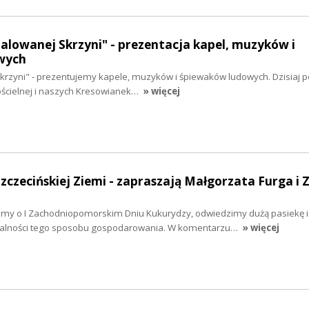
malowanej Skrzyni" - prezentacja kapel, muzyków i
wych
krzyni" - prezentujemy kapele, muzyków i śpiewaków ludowych. Dzisiaj
ościelnej i naszych Kresowianek…
» więcej
Szczecińskiej Ziemi - zapraszają Małgorzata Furga i 
iemy o I Zachodniopomorskim Dniu Kukurydzy, odwiedzimy dużą pasiekę i
alności tego sposobu gospodarowania. W komentarzu…
» więcej