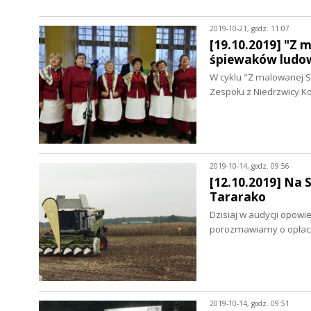
2019-10-21, godz. 11:07
[19.10.2019] "Z 
śpiewaków ludo
W cyklu "Z malowanej S
Zespołu z Niedrzwicy K
2019-10-14, godz. 09:56
[12.10.2019] Na 
Tararako
Dzisiaj w audycji opow
porozmawiamy o opłac
2019-10-14, godz. 09:51