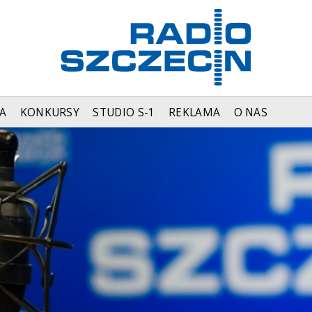
A
KONKURSY
STUDIO S-1
REKLAMA
O NAS