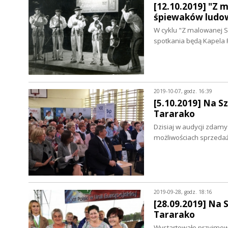
[12.10.2019] "Z 
śpiewaków ludo
W cyklu "Z malowanej S
spotkania będą Kapela 
2019-10-07, godz. 16:39
[5.10.2019] Na S
Tararako
Dzisiaj w audycji zdam
możliwościach sprzeda
2019-09-28, godz. 18:16
[28.09.2019] Na 
Tararako
Wystartowało przyjmo