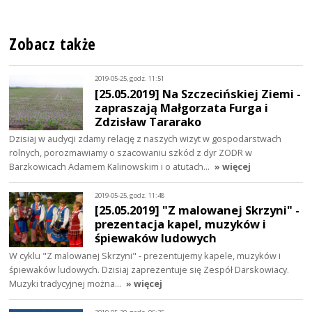
Zobacz także
2019-05-25, godz. 11:51
[25.05.2019] Na Szczecińskiej Ziemi -
zapraszają Małgorzata Furga i
Zdzisław Tararako
Dzisiaj w audycji zdamy relację z naszych wizyt w gospodarstwach
rolnych, porozmawiamy o szacowaniu szkód z dyr ZODR w
Barzkowicach Adamem Kalinowskim i o atutach…
» więcej
2019-05-25, godz. 11:48
[25.05.2019] "Z malowanej Skrzyni" -
prezentacja kapel, muzyków i
śpiewaków ludowych
W cyklu "Z malowanej Skrzyni" - prezentujemy kapele, muzyków i
śpiewaków ludowych. Dzisiaj zaprezentuje się Zespół Darskowiacy.
Muzyki tradycyjnej można…
» więcej