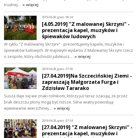
trudnej…
» więcej
2019-05-06, godz. 09:24
[4.05.2019] "Z malowanej Skrzyni" -
prezentacja kapel, muzyków i
śpiewaków ludowych
W cyklu "Z malowanej Skrzyni" - prezentujemy kapele, muzyków i
śpiewaków ludowych. W majowym wydaniu Z Malowanej Skrzyni rzecz
o zespole, który obchodzi jubileusz…
» więcej
2019-04-28, godz. 07:59
[27.04.2019]Na Szczecińskiej Ziemi -
zapraszają Małgorzata Furga i
Zdzisław Tararako
Susza daje się we znaki rolnikom, którzy już teraz szacują, że przez
brak deszczu plony mogą być niższe. Silne wiatry powodują
wywiewanie wierzchniej…
» więcej
2019-04-28, godz. 07:54
[27.04.2019] "Z malowanej Skrzyni" -
prezentacja kapel, muzyków i