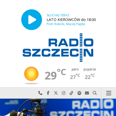
SŁUCHAJ TERAZ
LATO KIEROWCÓW do 18:00
Piotr Rokicki, Maciej Papke
°C
jutro
pojutrze
29
°C
°C
27
22
Najlepiej po prostu do nas zadzwoń
Odwiedź nas na Facebook-u
Odwiedź nas na X
Odwiedź nas na Instagram-ie
Odwiedź nas na TikTok-u
Szukaj nas na Spotify
Wyślij do nas w
Szukaj