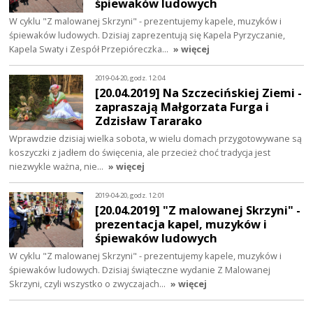
śpiewaków ludowych
W cyklu "Z malowanej Skrzyni" - prezentujemy kapele, muzyków i
śpiewaków ludowych. Dzisiaj zaprezentują się Kapela Pyrzyczanie,
Kapela Swaty i Zespół Przepióreczka…
» więcej
2019-04-20, godz. 12:04
[20.04.2019] Na Szczecińskiej Ziemi -
zapraszają Małgorzata Furga i
Zdzisław Tararako
Wprawdzie dzisiaj wielka sobota, w wielu domach przygotowywane są
koszyczki z jadłem do święcenia, ale przecież choć tradycja jest
niezwykle ważna, nie…
» więcej
2019-04-20, godz. 12:01
[20.04.2019] "Z malowanej Skrzyni" -
prezentacja kapel, muzyków i
śpiewaków ludowych
W cyklu "Z malowanej Skrzyni" - prezentujemy kapele, muzyków i
śpiewaków ludowych. Dzisiaj świąteczne wydanie Z Malowanej
Skrzyni, czyli wszystko o zwyczajach…
» więcej