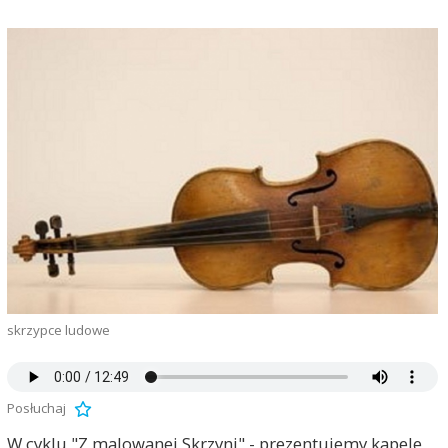
skrzypce ludowe
Posłuchaj
W cyklu "Z malowanej Skrzyni" - prezentujemy kapele,