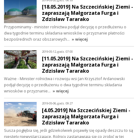
2019-05-20, godz. 06:35
[18.05.2019] Na Szczecińskiej Ziemi -
zapraszają Małgorzata Furga i
Zdzisław Tararako
Przypominamy - minister rolnictwa podjął decyzję o przedłużeniu o
dwa tygodnie terminu składania wniosków o przyznanie płatności
bezpośrednich oraz obszarowych…
» więcej
2019-05-12, godz. 07:00
[11.05.2019] Na Szczecińskiej Ziemi -
zapraszają Małgorzata Furga i
Zdzisław Tararako
Ważne - Minister rolnictwa i rozwoju wsi Jan Krzysztof Ardanowski
podjął decyzję o przedłużeniu o dwa tygodnie terminu składania
wniosków o przyznanie…
» więcej
2019-05-06, godz. 09:27
[4.05.2019] Na Szczecińskiej Ziemi -
zapraszają Małgorzata Furga i
Zdzisław Tararako
Susza pogłębia się, jeśli gdziekolwiek pojawiły się opady deszczu to są
niestety niewystarczające. Rolnicy zastanawiają się co zrobić w tej