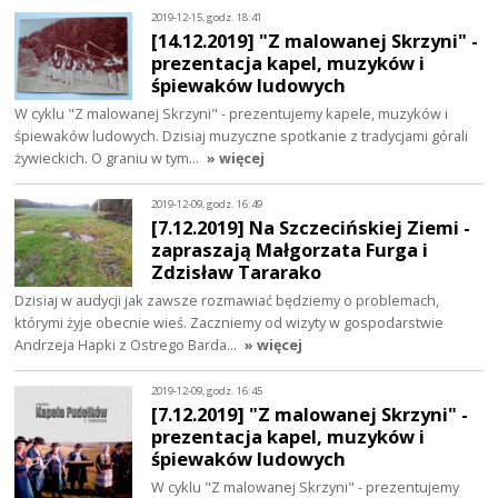
2019-12-15, godz. 18:41
[14.12.2019] "Z malowanej Skrzyni" -
prezentacja kapel, muzyków i
śpiewaków ludowych
W cyklu "Z malowanej Skrzyni" - prezentujemy kapele, muzyków i
śpiewaków ludowych. Dzisiaj muzyczne spotkanie z tradycjami górali
żywieckich. O graniu w tym…
» więcej
2019-12-09, godz. 16:49
[7.12.2019] Na Szczecińskiej Ziemi -
zapraszają Małgorzata Furga i
Zdzisław Tararako
Dzisiaj w audycji jak zawsze rozmawiać będziemy o problemach,
którymi żyje obecnie wieś. Zaczniemy od wizyty w gospodarstwie
Andrzeja Hapki z Ostrego Barda…
» więcej
2019-12-09, godz. 16:45
[7.12.2019] "Z malowanej Skrzyni" -
prezentacja kapel, muzyków i
śpiewaków ludowych
W cyklu "Z malowanej Skrzyni" - prezentujemy