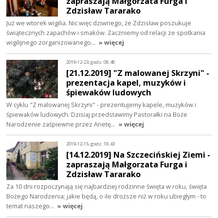
zapraszają Małgorzata Furga i
Zdzisław Tararako
Już we wtorek wigilia. Nic więc dziwnego, że Zdzisław poszukuje
świątecznych zapachów i smaków. Zaczniemy od relacji ze spotkania
wigilijnego zorganizowanego…
» więcej
2019-12-23, godz. 08:48
[21.12.2019] "Z malowanej Skrzyni" -
prezentacja kapel, muzyków i
śpiewaków ludowych
W cyklu "Z malowanej Skrzyni" - prezentujemy kapele, muzyków i
śpiewaków ludowych. Dzisiaj przedstawimy Pastorałki na Boże
Narodzenie zaśpiewne przez Anetę…
» więcej
2019-12-15, godz. 18:43
[14.12.2019] Na Szczecińskiej Ziemi -
zapraszają Małgorzata Furga i
Zdzisław Tararako
Za 10 dni rozpoczynają się najbardziej rodzinne święta w roku, święta
Bożego Narodzenia; jakie będą, o ile droższe niż w roku ubiegłym - to
temat naszego…
» więcej