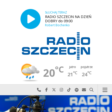
SŁUCHAJ TERAZ
RADIO SZCZECIN NA DZIEŃ
DOBRY do 09:00
Robert Bochenko
°C
jutro
pojutrze
20
°C
°C
21
24
Najlepiej po prostu do nas zadzwoń
Odwiedź nas na Facebook-u
Odwiedź nas na X
Odwiedź nas na Instagram-ie
Odwiedź nas na TikTok-u
Szukaj nas na Spotify
Wyślij do nas w
Szukaj