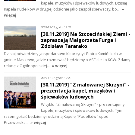
kapele, muzyków i śpiewaków ludowych. Dzisiaj
Kapela Pudełków w drugiej odsłonie jako zespół śpiewaczy, bo…
»
więcej
2019-12-02, godz. 12:28
[30.11.2019] Na Szczecińskiej Ziemi -
zapraszają Małgorzata Furga i
Zdzisław Tararako
Dzisiaj odwiedzimy gospodarstwo Katarzyny i Piotra Kamińskich w
gminie Maszewo, gdzie rozmawiać będziemy o ASF ale i o KGW. Zdamy
relację z Ogólnopolskiej…
» więcej
2019-12-02, godz. 12:26
[30.11.2019] "Z malowanej Skrzyni" -
prezentacja kapel, muzyków i
śpiewaków ludowych
W cyklu "Z malowanej Skrzyni" - prezentujemy
kapele, muzyków i śpiewaków ludowych. Tym
razem gościć będziemy rodzinną Kapelę "Pudełków" spod
Przeworska…
» więcej