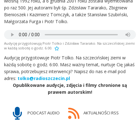
wiosną 1992 roku, a 6 grudnia 2001 roku została wyemitowana
po raz 500. Jej autorami byli śp. Zdzisław Tararako, Zbigniew
Bienioszek i Kazimierz Tomczyk, a także Stanisław Szubiński,
Małgorzata Furga i Piotr Tolko.
Audycję przygotowują Piotr Tolko i Zdzisław Tararako. Na szczecińskiej ziemi
w każdą sobotę o godz. 6.00.
Audycję przygotowuje Piotr Tolko. Na szczecińskiej ziemi w
każdą sobotę o godz. 6:00. Masz ważny temat, nurtuje Cię jakaś
sprawa, potrzebujesz interwencji? Napisz do nas e-mail pod
adres:
tolko@radioszczecin.pl
Opublikowane audycje, zdjęcia i filmy chronione są
prawem autorskim!
PODCAST AUDIO
AKTUALNOŚCI RSS