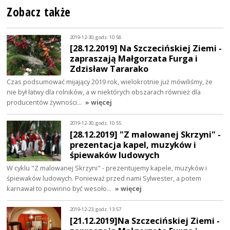
Zobacz także
2019-12-30, godz. 10:58
[28.12.2019] Na Szczecińskiej Ziemi -
zapraszają Małgorzata Furga i
Zdzisław Tararako
Czas podsumować mijający 2019 rok, wielokrotnie już mówiliśmy, że
nie był łatwy dla rolników, a w niektórych obszarach również dla
producentów żywności…
» więcej
2019-12-30, godz. 10:55
[28.12.2019] "Z malowanej Skrzyni" -
prezentacja kapel, muzyków i
śpiewaków ludowych
W cyklu "Z malowanej Skrzyni" - prezentujemy kapele, muzyków i
śpiewaków ludowych. Ponieważ przed nami Sylwester, a potem
karnawał to powinno być wesoło…
» więcej
2019-12-23, godz. 13:57
[21.12.2019]Na Szczecińskiej Ziemi -