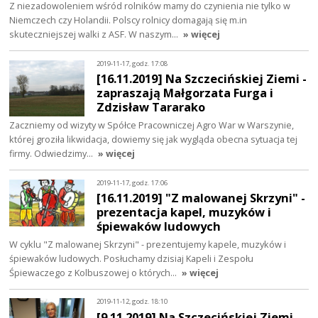
Z niezadowoleniem wśród rolników mamy do czynienia nie tylko w
Niemczech czy Holandii. Polscy rolnicy domagają się m.in
skuteczniejszej walki z ASF. W naszym…
» więcej
2019-11-17, godz. 17:08
[16.11.2019] Na Szczecińskiej Ziemi -
zapraszają Małgorzata Furga i
Zdzisław Tararako
Zaczniemy od wizyty w Spółce Pracowniczej Agro War w Warszynie,
której groziła likwidacja, dowiemy się jak wygląda obecna sytuacja tej
firmy. Odwiedzimy…
» więcej
2019-11-17, godz. 17:06
[16.11.2019] "Z malowanej Skrzyni" -
prezentacja kapel, muzyków i
śpiewaków ludowych
W cyklu "Z malowanej Skrzyni" - prezentujemy kapele, muzyków i
śpiewaków ludowych. Posłuchamy dzisiaj Kapeli i Zespołu
Śpiewaczego z Kolbuszowej o których…
» więcej
2019-11-12, godz. 18:10
[9.11.2019] Na Szczecińskiej Ziemi -