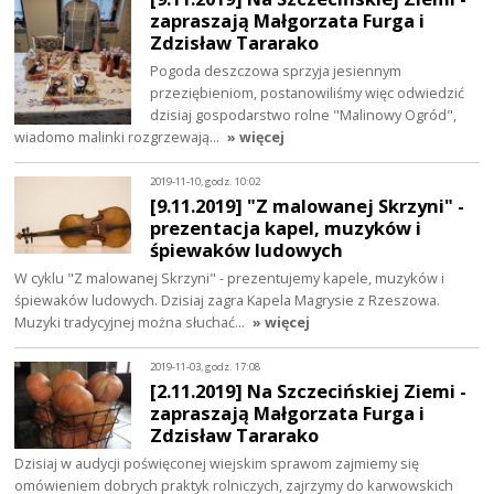
zapraszają Małgorzata Furga i
Zdzisław Tararako
Pogoda deszczowa sprzyja jesiennym
przeziębieniom, postanowiliśmy więc odwiedzić
dzisiaj gospodarstwo rolne "Malinowy Ogród",
wiadomo malinki rozgrzewają…
» więcej
2019-11-10, godz. 10:02
[9.11.2019] "Z malowanej Skrzyni" -
prezentacja kapel, muzyków i
śpiewaków ludowych
W cyklu "Z malowanej Skrzyni" - prezentujemy kapele, muzyków i
śpiewaków ludowych. Dzisiaj zagra Kapela Magrysie z Rzeszowa.
Muzyki tradycyjnej można słuchać…
» więcej
2019-11-03, godz. 17:08
[2.11.2019] Na Szczecińskiej Ziemi -
zapraszają Małgorzata Furga i
Zdzisław Tararako
Dzisiaj w audycji poświęconej wiejskim sprawom zajmiemy się
omówieniem dobrych praktyk rolniczych, zajrzymy do karwowskich