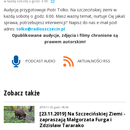
w każdą sobotę o godz. 6.00.
Audycję przygotowuje Piotr Tolko. Na szczecińskiej ziemi w
każdą sobotę o godz. 6:00. Masz ważny temat, nurtuje Cię jakaś
sprawa, potrzebujesz interwencji? Napisz do nas e-mail pod
adres:
tolko@radioszczecin.pl
Opublikowane audycje, zdjęcia i filmy chronione są
prawem autorskim!
PODCAST AUDIO
AKTUALNOŚCI RSS
Zobacz także
2019-11-25, godz. 08:06
[23.11.2019] Na Szczecińskiej Ziemi -
zapraszają Małgorzata Furga i
Zdzisław Tararako