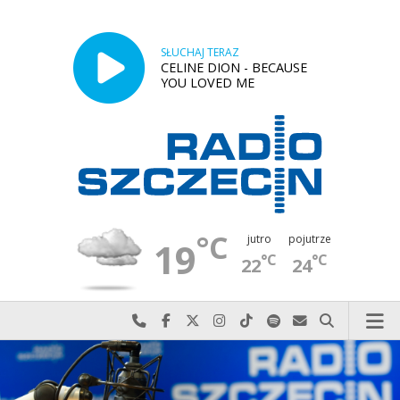
SŁUCHAJ TERAZ
CELINE DION - BECAUSE
YOU LOVED ME
°C
jutro
pojutrze
19
°C
°C
22
24
Najlepiej po prostu do nas zadzwoń
Odwiedź nas na Facebook-u
Odwiedź nas na X
Odwiedź nas na Instagram-ie
Odwiedź nas na TikTok-u
Szukaj nas na Spotify
Wyślij do nas w
Szukaj