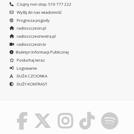
Czujny non stop: 510 777 222
Wyślij do nas wiadomość
Prognoza pogody
radioszczecin.pl
radioszczecinextra.pl
radioszczecin.tv
Biuletyn Informacji Publicznej
Posłuchaj teraz
Logowanie
DUŻA CZCIONKA
DUŻY KONTRAST