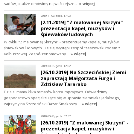
sadów, a także omówimy najważniejsze…
» więcej
2019-11-03, godz. 17:03
[2.11.2019] "Z malowanej Skrzyni" -
prezentacja kapel, muzyków i
śpiewaków ludowych
W cyklu "Z malowanej Skrzyni" - prezentujemy kapele, muzyków i
śpiewaków ludowych. Dzisiaj wystąpi zespół rzeszowski rodem z
Kolbuszowej. Zespół renomowany…
» więcej
2019-10-28, godz. 12:02
[26.10.2019] Na Szczecińskiej Ziemi -
zapraszają Małgorzata Furga i
Zdzisław Tararako
Dzisiaj mamy klika tematów konsumpcyjnych. Odwiedzimy
gospodarstwo specjalizujące się w uprawie ziemniaka jadalnego,
zajrzymy na Szczeciński Bazar Smakoszy…
» więcej
2019-10-28, godz. 07:52
[26.10.2019] "Z malowanej Skrzyni" -
prezentacja kapel, muzyków i