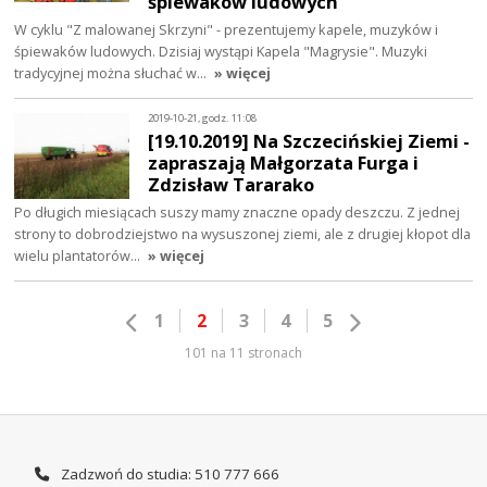
śpiewaków ludowych
W cyklu "Z malowanej Skrzyni" - prezentujemy kapele, muzyków i
śpiewaków ludowych. Dzisiaj wystąpi Kapela "Magrysie". Muzyki
tradycyjnej można słuchać w…
» więcej
2019-10-21, godz. 11:08
[19.10.2019] Na Szczecińskiej Ziemi -
zapraszają Małgorzata Furga i
Zdzisław Tararako
Po długich miesiącach suszy mamy znaczne opady deszczu. Z jednej
strony to dobrodziejstwo na wysuszonej ziemi, ale z drugiej kłopot dla
wielu plantatorów…
» więcej
1
2
3
4
5
101 na 11 stronach
Zadzwoń do studia: 510 777 666