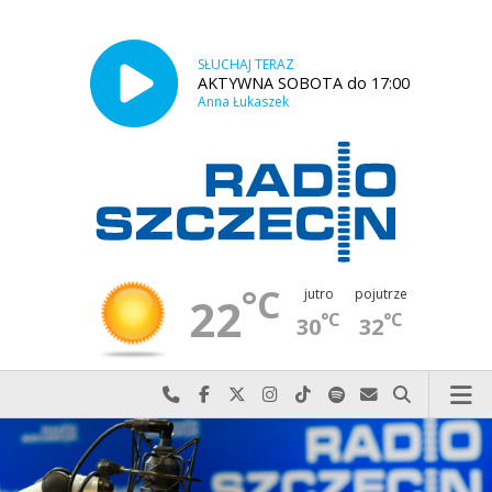
SŁUCHAJ TERAZ
AKTYWNA SOBOTA do 17:00
Anna Łukaszek
°C
jutro
pojutrze
22
°C
°C
30
32
Najlepiej po prostu do nas zadzwoń
Odwiedź nas na Facebook-u
Odwiedź nas na X
Odwiedź nas na Instagram-ie
Odwiedź nas na TikTok-u
Szukaj nas na Spotify
Wyślij do nas w
Szukaj