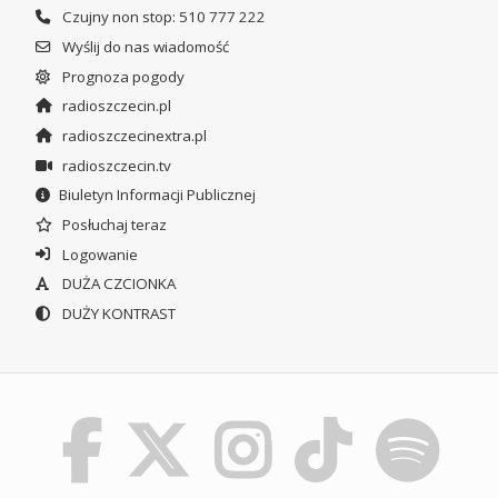
Czujny non stop: 510 777 222
Wyślij do nas wiadomość
Prognoza pogody
radioszczecin.pl
radioszczecinextra.pl
radioszczecin.tv
Biuletyn Informacji Publicznej
Posłuchaj teraz
Logowanie
DUŻA CZCIONKA
DUŻY KONTRAST