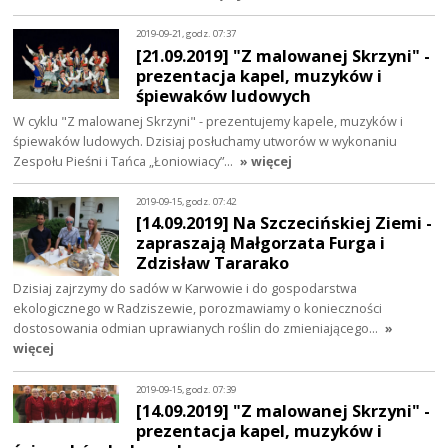
2019-09-21, godz. 07:37
[21.09.2019] "Z malowanej Skrzyni" -
prezentacja kapel, muzyków i
śpiewaków ludowych
W cyklu "Z malowanej Skrzyni" - prezentujemy kapele, muzyków i
śpiewaków ludowych. Dzisiaj posłuchamy utworów w wykonaniu
Zespołu Pieśni i Tańca „Łoniowiacy”…
» więcej
2019-09-15, godz. 07:42
[14.09.2019] Na Szczecińskiej Ziemi -
zapraszają Małgorzata Furga i
Zdzisław Tararako
Dzisiaj zajrzymy do sadów w Karwowie i do gospodarstwa
ekologicznego w Radziszewie, porozmawiamy o konieczności
dostosowania odmian uprawianych roślin do zmieniającego…
»
więcej
2019-09-15, godz. 07:39
[14.09.2019] "Z malowanej Skrzyni" -
prezentacja kapel, muzyków i