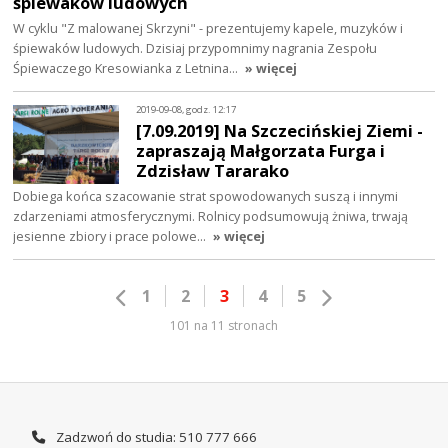
śpiewaków ludowych
W cyklu "Z malowanej Skrzyni" - prezentujemy kapele, muzyków i
śpiewaków ludowych. Dzisiaj przypomnimy nagrania Zespołu
Śpiewaczego Kresowianka z Letnina…
» więcej
2019-09-08, godz. 12:17
[7.09.2019] Na Szczecińskiej Ziemi -
zapraszają Małgorzata Furga i
Zdzisław Tararako
Dobiega końca szacowanie strat spowodowanych suszą i innymi
zdarzeniami atmosferycznymi. Rolnicy podsumowują żniwa, trwają
jesienne zbiory i prace polowe…
» więcej
1
2
3
4
5
101 na 11 stronach
Zadzwoń do studia: 510 777 666