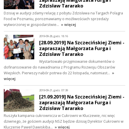
Zdzisław Tararako
Dzisiaj w audycji zdamy relację z pobytu Zdzisława na Targach Polagra
Food w Poznaniu, porozmawiamy o możliwościach sprzedaży
wytworzonej w gospodarstwie…
» więcej
2019-09-28, godz. 18:16
[28.09.2019] Na Szczecińskiej Ziemi -
zapraszają Małgorzata Furga i
Zdzisław Tararako
Wystartowało przyjmowanie dokumentów o
dofinansowanie do nawadniania z Programu Rozwoju Obszarów
Wiejskich. Pierwszy nabór potrwa do 22 listopada, natomiast…
»
więcej
2019-09-21, godz. 07:39
[21.09.2019] Na Szczecińskiej Ziemi -
zapraszają Małgorzata Furga i
Zdzisław Tararako
Ruszyła kampania cukrownicza w Cukrowni w Kluczewie, nic więc
dziwnego, że gościem audycji NSZ będzie dzisiaj Dyrektor Cukrowni w
Kluczenie Paweł Dawiskiba…
» więcej