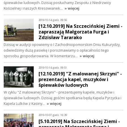
śpiewaków ludowych. Dzisiaj posłuchamy Zespołu z Niedrzwicy
Kościelnej i naszych Kresowianek…
» więcej
2019-10-14, godz. 09:56
[12.10.2019] Na Szczecińskiej Ziemi -
zapraszają Małgorzata Furga i
Zdzisław Tararako
Dzisiaj w audycji opowiemy o I Zachodniopomorskim Dniu Kukurydzy,
odwiedzimy dużą pasiekę i porozmawiamy o opłacalności tego
sposobu gospodarowania. W komentarzu…
» więcej
2019-10-14, godz. 09:51
[12.10.2019] "Z malowanej Skrzyni" -
prezentacja kapel, muzyków i
śpiewaków ludowych
W cyklu "Z malowanej Skrzyni" - prezentujemy kapele, muzyków i
śpiewaków ludowych. Dzisiaj gośćmi spotkania będą Kapela Pyrzycka i
Kapela Lulków z Kasiny…
» więcej
2019-10-07, godz. 16:39
[5.10.2019] Na Szczecińskiej Ziemi -
zapraszają Małgorzata Furga i