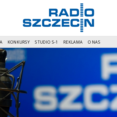
A
KONKURSY
STUDIO S-1
REKLAMA
O NAS