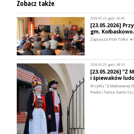
Zobacz także
2026-05-23, godz. 06:00
[23.05.2026] Prz
gm. Kołbaskowo. 
Zaprasza Piotr Tolko
» 
2026-05-23, godz. 08:53
[23.05.2026] "Z 
i śpiewaków lud
W cyklu "Z Malowanej S
Pieśni i Tańca Ziemi Sz