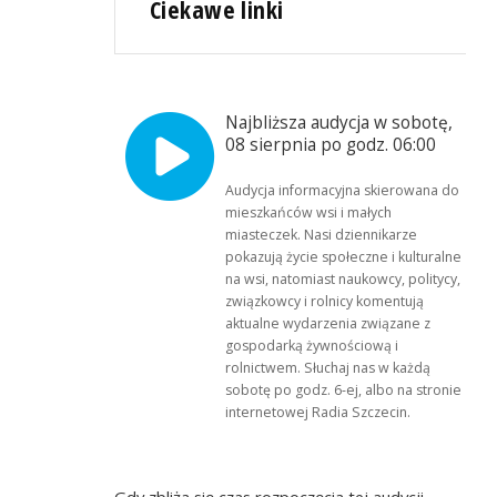
Ciekawe linki
Najbliższa audycja w sobotę,
08 sierpnia po godz. 06:00
Audycja informacyjna skierowana do
mieszkańców wsi i małych
miasteczek. Nasi dziennikarze
pokazują życie społeczne i kulturalne
na wsi, natomiast naukowcy, politycy,
związkowcy i rolnicy komentują
aktualne wydarzenia związane z
gospodarką żywnościową i
rolnictwem. Słuchaj nas w każdą
sobotę po godz. 6-ej, albo na stronie
internetowej Radia Szczecin.
Gdy zbliża się czas rozpoczęcia tej audycji,