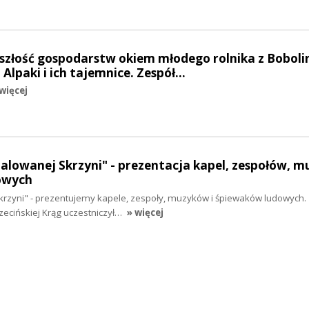
yszłość gospodarstw okiem młodego rolnika z Boboli
Alpaki i ich tajemnice. Zespół…
więcej
Malowanej Skrzyni" - prezentacja kapel, zespołów, 
owych
krzyni" - prezentujemy kapele, zespoły, muzyków i śpiewaków ludowych.
czecińskiej Krąg uczestniczył…
» więcej