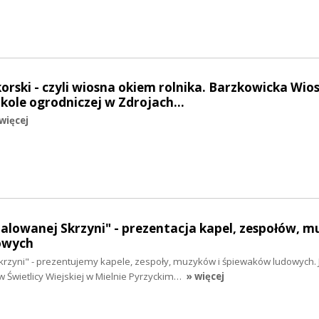
korski - czyli wiosna okiem rolnika. Barzkowicka Wio
zkole ogrodniczej w Zdrojach…
więcej
Malowanej Skrzyni" - prezentacja kapel, zespołów, 
owych
krzyni" - prezentujemy kapele, zespoły, muzyków i śpiewaków ludowych. 
 Świetlicy Wiejskiej w Mielnie Pyrzyckim…
» więcej