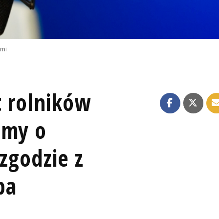
emi
t rolników
omy o
 zgodzie z
ba