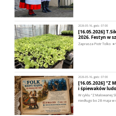
2026-05-16, godz. 07:00
[16.05.2026] T.Si
2026. Festyn w s
Zaprasza Piotr Tolko
» 
2026-05-16, godz. 07:00
[16.05.2026] "Z 
i śpiewaków lud
W cyklu "Z Malowanej S
niedługo bo 28 maja w w