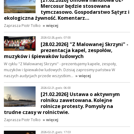
Mercosur będzie stosowana
tymczasowo. Gospodarstwo Sątyrz i
ekologiczna żywność. Komentarz…
Zaprasza Piotr Tolko
» więcej
2026-02-28, godz. 07:00
[28.02.2026] "Z Malowanej Skrzyni" -
prezentacja kapel, zespołów,
muzyków i śpiewaków ludowych
W cyklu "Z Malowanej Skrzyni" - prezentujemy kapele, zespoły,
muzyków i śpiewaków ludowych. Dzisiaj zaprosimy państwa W
naszych audycjach przede wszystkim…
» więcej
2026-02-21, godz. 06:00
[21.02.2026] Ustawa o aktywnym
rolniku zawetowana. Kolejne
rolnicze protesty. Pomysły na
trudne czasy w rolnictwie.
Zaprasza Piotr Tolko
» więcej
2026-02-21, godz. 17:03