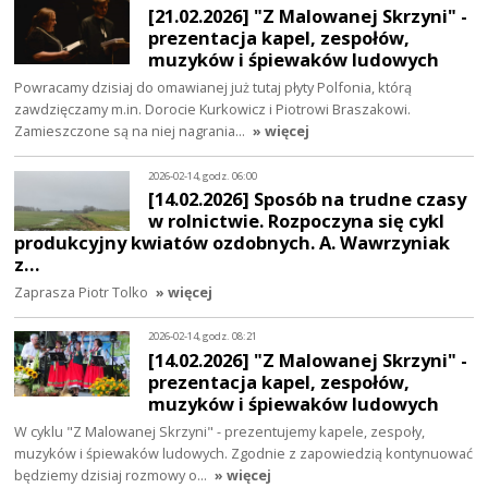
[21.02.2026] "Z Malowanej Skrzyni" -
prezentacja kapel, zespołów,
muzyków i śpiewaków ludowych
Powracamy dzisiaj do omawianej już tutaj płyty Polfonia, którą
zawdzięczamy m.in. Dorocie Kurkowicz i Piotrowi Braszakowi.
Zamieszczone są na niej nagrania…
» więcej
2026-02-14, godz. 06:00
[14.02.2026] Sposób na trudne czasy
w rolnictwie. Rozpoczyna się cykl
produkcyjny kwiatów ozdobnych. A. Wawrzyniak
z…
Zaprasza Piotr Tolko
» więcej
2026-02-14, godz. 08:21
[14.02.2026] "Z Malowanej Skrzyni" -
prezentacja kapel, zespołów,
muzyków i śpiewaków ludowych
W cyklu "Z Malowanej Skrzyni" - prezentujemy kapele, zespoły,
muzyków i śpiewaków ludowych. Zgodnie z zapowiedzią kontynuować
będziemy dzisiaj rozmowy o…
» więcej