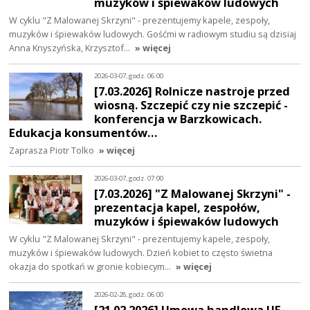
muzyków i śpiewaków ludowych
W cyklu "Z Malowanej Skrzyni" - prezentujemy kapele, zespoły,
muzyków i śpiewaków ludowych. Gośćmi w radiowym studiu są dzisiaj
Anna Knyszyńska, Krzysztof…
» więcej
2026-03-07, godz. 06:00
[7.03.2026] Rolnicze nastroje przed
wiosną. Szczepić czy nie szczepić -
konferencja w Barzkowicach.
Edukacja konsumentów…
Zaprasza Piotr Tolko
» więcej
2026-03-07, godz. 07:00
[7.03.2026] "Z Malowanej Skrzyni" -
prezentacja kapel, zespołów,
muzyków i śpiewaków ludowych
W cyklu "Z Malowanej Skrzyni" - prezentujemy kapele, zespoły,
muzyków i śpiewaków ludowych. Dzień kobiet to często świetna
okazja do spotkań w gronie kobiecym…
» więcej
2026-02-28, godz. 06:00
[21.02.2026] Umowa handlowa UE-