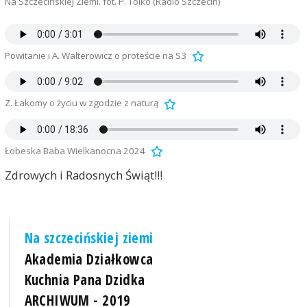
Na Szczecińskiej Ziemi. fot. P. Tolko (Radio Szczecin)
Powitanie i A. Walterowicz o proteście na S3
Z. Łakomy o życiu w zgodzie z naturą
Łobeska Baba Wielkanocna 2024
Zdrowych i Radosnych Świąt!!!
Na szczecińskiej ziemi
Akademia Działkowca
Kuchnia Pana Dzidka
ARCHIWUM - 2019