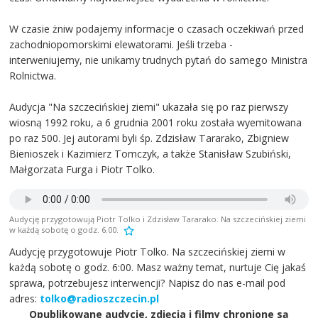
W czasie żniw podajemy informacje o czasach oczekiwań przed
zachodniopomorskimi elewatorami. Jeśli trzeba -
interweniujemy, nie unikamy trudnych pytań do samego Ministra
Rolnictwa.
Audycja "Na szczecińskiej ziemi" ukazała się po raz pierwszy
wiosną 1992 roku, a 6 grudnia 2001 roku została wyemitowana
po raz 500. Jej autorami byli śp. Zdzisław Tararako, Zbigniew
Bienioszek i Kazimierz Tomczyk, a także Stanisław Szubiński,
Małgorzata Furga i Piotr Tolko.
Audycję przygotowują Piotr Tolko i Zdzisław Tararako. Na szczecińskiej ziemi
w każdą sobotę o godz. 6.00.
Audycję przygotowuje Piotr Tolko. Na szczecińskiej ziemi w
każdą sobotę o godz. 6:00. Masz ważny temat, nurtuje Cię jakaś
sprawa, potrzebujesz interwencji? Napisz do nas e-mail pod
adres:
tolko@radioszczecin.pl
Opublikowane audycje, zdjęcia i filmy chronione są