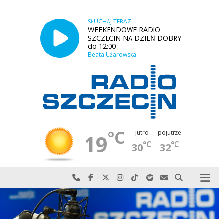
SŁUCHAJ TERAZ
WEEKENDOWE RADIO
SZCZECIN NA DZIEŃ DOBRY
do 12:00
Beata Użarowska
°C
jutro
pojutrze
19
°C
°C
30
32
Najlepiej po prostu do nas zadzwoń
Odwiedź nas na Facebook-u
Odwiedź nas na X
Odwiedź nas na Instagram-ie
Odwiedź nas na TikTok-u
Szukaj nas na Spotify
Wyślij do nas w
Szukaj