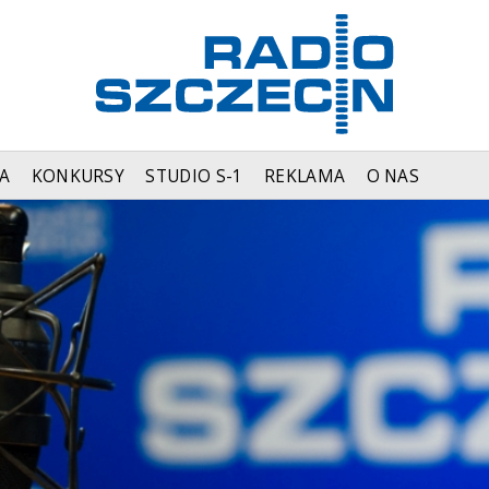
A
KONKURSY
STUDIO S-1
REKLAMA
O NAS