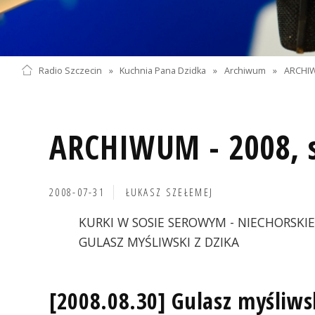
Radio Szczecin
»
Kuchnia Pana Dzidka
»
Archiwum
»
ARCHIW
ARCHIWUM - 2008, s
2008-07-31
ŁUKASZ SZEŁEMEJ
KURKI W SOSIE SEROWYM - NIECHORSKIE 
GULASZ MYŚLIWSKI Z DZIKA
[2008.08.30] Gulasz myśliws