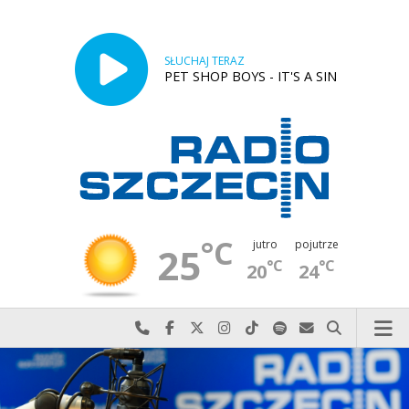
SŁUCHAJ TERAZ
PET SHOP BOYS - IT'S A SIN
°C
jutro
pojutrze
25
°C
°C
20
24
Najlepiej po prostu do nas zadzwoń
Odwiedź nas na Facebook-u
Odwiedź nas na X
Odwiedź nas na Instagram-ie
Odwiedź nas na TikTok-u
Szukaj nas na Spotify
Wyślij do nas w
Szukaj