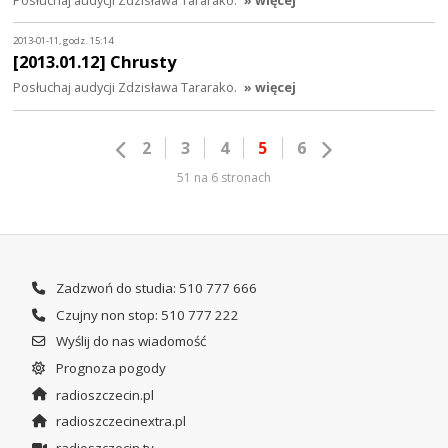
2013-01-11, godz. 15:14
[2013.01.12] Chrusty
Posłuchaj audycji Zdzisława Tararako.
» więcej
2
3
4
5
6
51 na 6 stronach
Zadzwoń do studia: 510 777 666
Czujny non stop: 510 777 222
Wyślij do nas wiadomość
Prognoza pogody
radioszczecin.pl
radioszczecinextra.pl
radioszczecin.tv