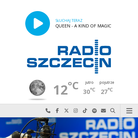
SŁUCHAJ TERAZ
QUEEN - A KIND OF MAGIC
°C
jutro
pojutrze
12
°C
°C
30
27
Najlepiej po prostu do nas zadzwoń
Odwiedź nas na Facebook-u
Odwiedź nas na X
Odwiedź nas na Instagram-ie
Odwiedź nas na TikTok-u
Szukaj nas na Spotify
Wyślij do nas w
Szukaj