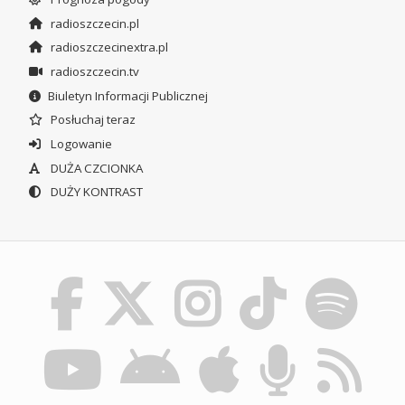
radioszczecin.pl
radioszczecinextra.pl
radioszczecin.tv
Biuletyn Informacji Publicznej
Posłuchaj teraz
Logowanie
DUŻA CZCIONKA
DUŻY KONTRAST