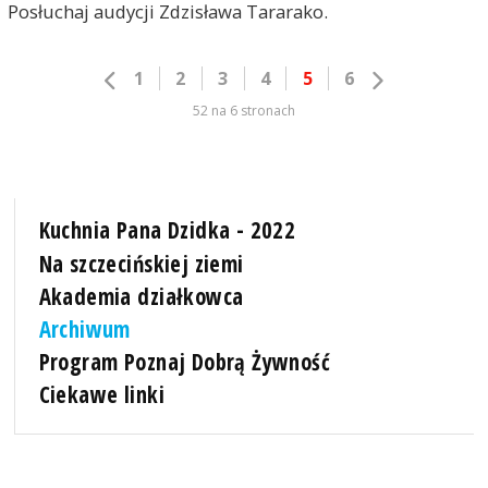
Posłuchaj audycji Zdzisława Tararako.
1
2
3
4
5
6
52 na 6 stronach
Kuchnia Pana Dzidka - 2022
Na szczecińskiej ziemi
Akademia działkowca
Archiwum
Program Poznaj Dobrą Żywność
Ciekawe linki