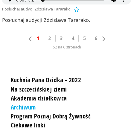
Posłuchaj audycji Zdzisława Tararako.
Posłuchaj audycji Zdzisława Tararako.
1
2
3
4
5
6
52 na 6 stronach
Kuchnia Pana Dzidka - 2022
Na szczecińskiej ziemi
Akademia działkowca
Archiwum
Program Poznaj Dobrą Żywność
Ciekawe linki