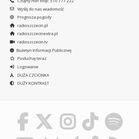
Czujny non stop: 510 777 222
Wyślij do nas wiadomość
Prognoza pogody
radioszczecin.pl
radioszczecinextra.pl
radioszczecin.tv
Biuletyn Informacji Publicznej
Posłuchaj teraz
Logowanie
DUŻA CZCIONKA
DUŻY KONTRAST