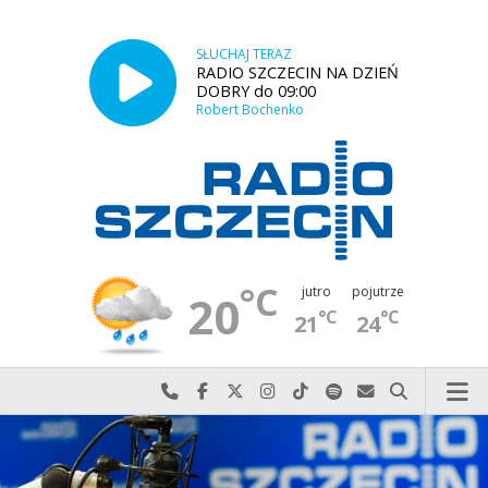
SŁUCHAJ TERAZ
RADIO SZCZECIN NA DZIEŃ
DOBRY do 09:00
Robert Bochenko
°C
jutro
pojutrze
20
°C
°C
21
24
Najlepiej po prostu do nas zadzwoń
Odwiedź nas na Facebook-u
Odwiedź nas na X
Odwiedź nas na Instagram-ie
Odwiedź nas na TikTok-u
Szukaj nas na Spotify
Wyślij do nas w
Szukaj