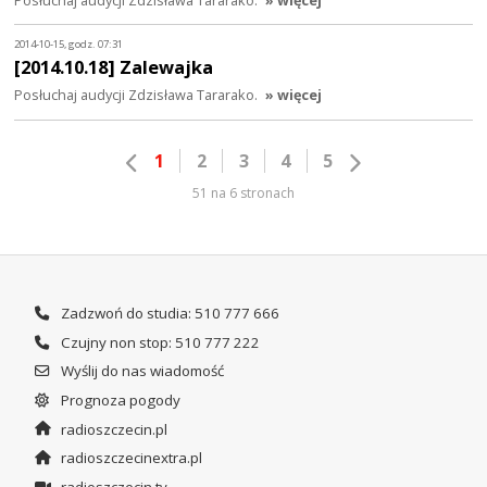
2014-10-15, godz. 07:31
[2014.10.18] Zalewajka
Posłuchaj audycji Zdzisława Tararako.
» więcej
1
2
3
4
5
51 na 6 stronach
Zadzwoń do studia: 510 777 666
Czujny non stop: 510 777 222
Wyślij do nas wiadomość
Prognoza pogody
radioszczecin.pl
radioszczecinextra.pl
radioszczecin.tv