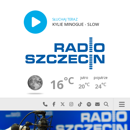
SŁUCHAJ TERAZ
KYLIE MINOGUE - SLOW
°C
jutro
pojutrze
16
°C
°C
20
24
Najlepiej po prostu do nas zadzwoń
Odwiedź nas na Facebook-u
Odwiedź nas na X
Odwiedź nas na Instagram-ie
Odwiedź nas na TikTok-u
Szukaj nas na Spotify
Wyślij do nas w
Szukaj