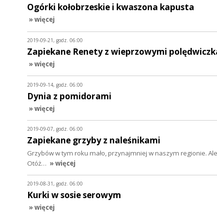
Ogórki kołobrzeskie i kwaszona kapusta
» więcej
2019-09-21, godz. 06:00
Zapiekane Renety z wieprzowymi polędwicz
» więcej
2019-09-14, godz. 06:00
Dynia z pomidorami
» więcej
2019-09-07, godz. 06:00
Zapiekane grzyby z naleśnikami
Grzybów w tym roku mało, przynajmniej w naszym regionie. Ale 
Otóż…
» więcej
2019-08-31, godz. 06:00
Kurki w sosie serowym
» więcej