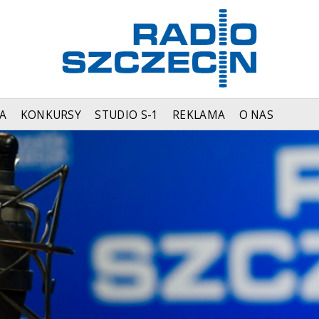
A
KONKURSY
STUDIO S-1
REKLAMA
O NAS