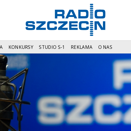
A
KONKURSY
STUDIO S-1
REKLAMA
O NAS