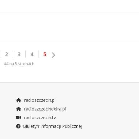
2
3
4
5
44 na 5 stronach
radioszczecin.pl
radioszczecinextra.pl
radioszczecin.tv
Biuletyn Informacji Publicznej