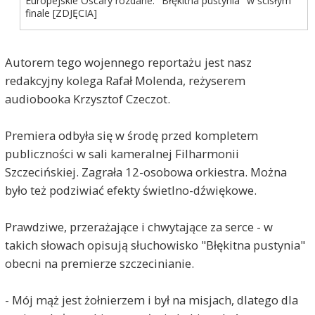
Europejskie Oscary rozdane. "Błękitna pustynia" w ścisłym
finale [ZDJĘCIA]
Autorem tego wojennego reportażu jest nasz
redakcyjny kolega Rafał Molenda, reżyserem
audiobooka Krzysztof Czeczot.
Premiera odbyła się w środę przed kompletem
publiczności w sali kameralnej Filharmonii
Szczecińskiej. Zagrała 12-osobowa orkiestra. Można
było też podziwiać efekty świetlno-dźwiękowe.
Prawdziwe, przerażające i chwytające za serce - w
takich słowach opisują słuchowisko "Błękitna pustynia"
obecni na premierze szczecinianie.
- Mój mąż jest żołnierzem i był na misjach, dlatego dla