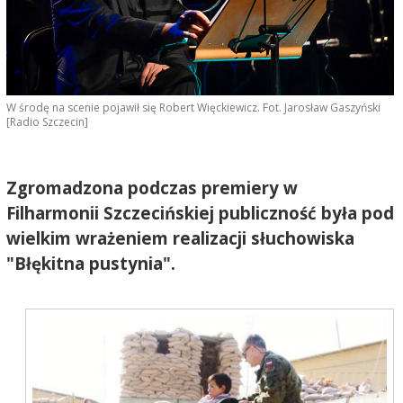
W środę na scenie pojawił się Robert Więckiewicz. Fot. Jarosław Gaszyński
[Radio Szczecin]
Zgromadzona podczas premiery w
Filharmonii Szczecińskiej publiczność była pod
wielkim wrażeniem realizacji słuchowiska
"Błękitna pustynia".