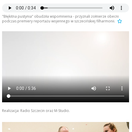
"Błękitna pustynia" obudziła wspomnienia - przyznali żołnierze obecni
podczas premiery reportażu wojennego w szczecińskiej filharmonii.
Realizacja: Radio Szczecin oraz M-Studio.