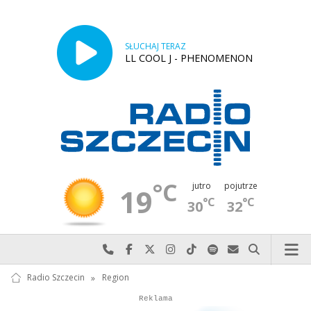
SŁUCHAJ TERAZ
LL COOL J - PHENOMENON
°C
jutro
pojutrze
19
°C
°C
30
32
Najlepiej po prostu do nas zadzwoń
Odwiedź nas na Facebook-u
Odwiedź nas na X
Odwiedź nas na Instagram-ie
Odwiedź nas na TikTok-u
Szukaj nas na Spotify
Wyślij do nas w
Szukaj
Radio Szczecin
»
Region
Autopromocja
Reklama