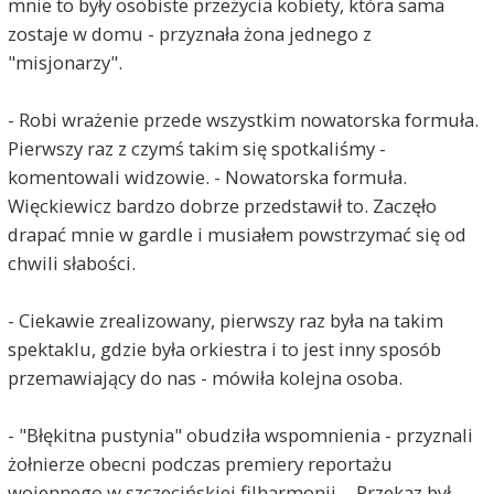
mnie to były osobiste przeżycia kobiety, która sama
zostaje w domu - przyznała żona jednego z
"misjonarzy".
- Robi wrażenie przede wszystkim nowatorska formuła.
Pierwszy raz z czymś takim się spotkaliśmy -
komentowali widzowie. - Nowatorska formuła.
Więckiewicz bardzo dobrze przedstawił to. Zaczęło
drapać mnie w gardle i musiałem powstrzymać się od
chwili słabości.
- Ciekawie zrealizowany, pierwszy raz była na takim
spektaklu, gdzie była orkiestra i to jest inny sposób
przemawiający do nas - mówiła kolejna osoba.
- "Błękitna pustynia" obudziła wspomnienia - przyznali
żołnierze obecni podczas premiery reportażu
wojennego w szczecińskiej filharmonii. - Przekaz był