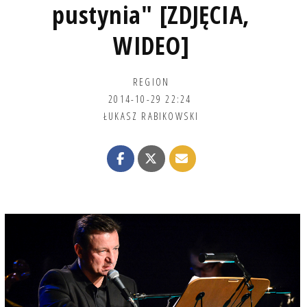
pustynia" [ZDJĘCIA,
WIDEO]
REGION
2014-10-29 22:24
ŁUKASZ RABIKOWSKI