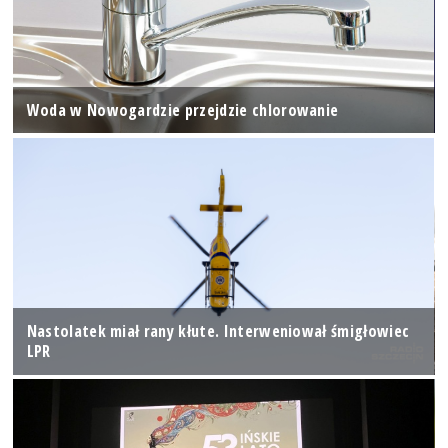
Woda w Nowogardzie przejdzie chlorowanie
Nastolatek miał rany kłute. Interweniował śmigłowiec
LPR