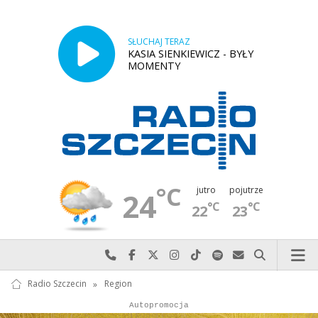
SŁUCHAJ TERAZ
KASIA SIENKIEWICZ - BYŁY
MOMENTY
°C
jutro
pojutrze
24
°C
°C
22
23
Najlepiej po prostu do nas zadzwoń
Odwiedź nas na Facebook-u
Odwiedź nas na X
Odwiedź nas na Instagram-ie
Odwiedź nas na TikTok-u
Szukaj nas na Spotify
Wyślij do nas w
Szukaj
Radio Szczecin
»
Region
Autopromocja
Reklama