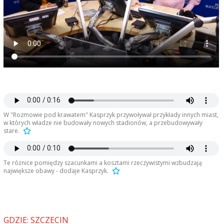
W "Rozmowie pod krawatem" Kasprzyk przywoływał przykłady innych miast,
w których władze nie budowały nowych stadionów, a przebudowywały
stare.
Te różnice pomiędzy szacunkami a kosztami rzeczywistymi wzbudzają
największe obawy - dodaje Kasprzyk.
GDZIE: SZCZECIN