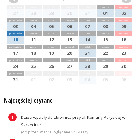
poniedziałek
wtorek
środa
czwartek
piątek
sobota
niedziela
27
28
29
30
31
01
02
poniedziałek
wtorek
środa
czwartek
piątek
sobota
niedziela
03
04
05
06
07
08
09
poniedziałek
wtorek
środa
czwartek
piątek
sobota
niedziela
10
11
12
13
14
15
16
poniedziałek
wtorek
środa
czwartek
piątek
sobota
niedziela
17
18
19
20
21
22
23
poniedziałek
wtorek
środa
czwartek
piątek
sobota
niedziela
24
25
26
27
28
29
30
poniedziałek
wtorek
środa
czwartek
piątek
sobota
niedziela
31
01
02
03
04
05
06
Najczęściej czytane
Dzieci wpadły do zbiornika przy ul. Komuny Paryskiej w
Szczecinie
(od przedwczoraj oglądane 5429 razy)