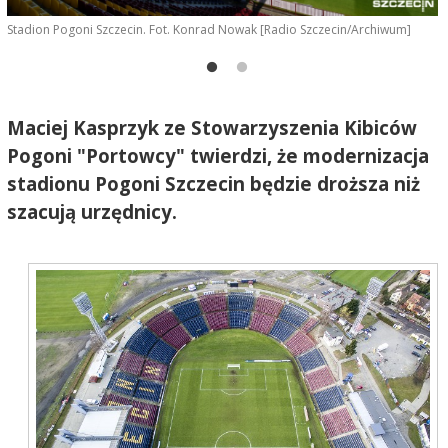
Stadion Pogoni Szczecin. Fot. Konrad Nowak [Radio Szczecin/Archiwum]
M
g
S
Maciej Kasprzyk ze Stowarzyszenia Kibiców
Pogoni "Portowcy" twierdzi, że modernizacja
stadionu Pogoni Szczecin będzie droższa niż
szacują urzędnicy.