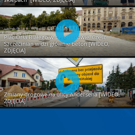
Plac Orła Białego w przebudowie. Część
Szczecinian widzi głównie beton [WIDEO,
ZDJĘCIA]
Zmiany drogowe na ulicy Andersena [WIDEO,
ZDJĘCIA]