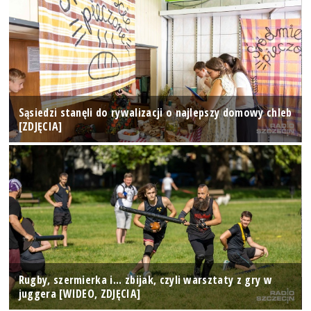
Sąsiedzi stanęli do rywalizacji o najlepszy domowy chleb
[ZDJĘCIA]
Rugby, szermierka i... zbijak, czyli warsztaty z gry w
juggera [WIDEO, ZDJĘCIA]