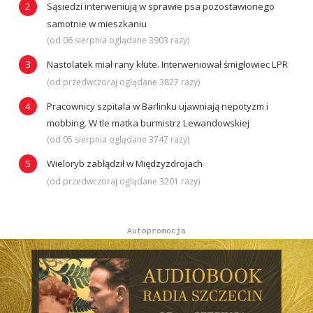
Sąsiedzi interweniują w sprawie psa pozostawionego
samotnie w mieszkaniu
(od 06 sierpnia oglądane 3903 razy)
Nastolatek miał rany kłute. Interweniował śmigłowiec LPR
(od przedwczoraj oglądane 3827 razy)
Pracownicy szpitala w Barlinku ujawniają nepotyzm i
mobbing. W tle matka burmistrz Lewandowskiej
(od 05 sierpnia oglądane 3747 razy)
Wieloryb zabłądził w Międzyzdrojach
(od przedwczoraj oglądane 3201 razy)
Autopromocja