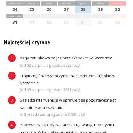
poniedziałek
wtorek
środa
czwartek
piątek
sobota
niedziela
24
25
26
27
28
29
30
poniedziałek
wtorek
środa
czwartek
piątek
sobota
niedziela
31
01
02
03
04
05
06
Najczęściej czytane
Akcja ratunkowa na jeziorze Głębokim w Szczecinie
(od 02 sierpnia oglądane 5052 razy)
Tragiczny finał wypoczynku nad Jeziorem Głębokie w
Szczecinie
(od 03 sierpnia oglądane 3861 razy)
Sąsiedzi interweniują w sprawie psa pozostawionego
samotnie w mieszkaniu
(od przedwczoraj oglądane 3768 razy)
Pracownicy szpitala w Barlinku ujawniają nepotyzm i
mobbing. W tle matka burmistrz Lewandowskiej