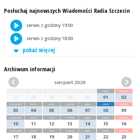
Posłuchaj najnowszych Wiadomości Radia Szczecin
serwis z godziny 19:00
serwis z godziny 18:00
pokaż więcej
Archiwum informacji
sierpień 2026
poniedziałek
wtorek
środa
czwartek
piątek
sobota
niedziela
27
28
29
30
31
01
02
poniedziałek
wtorek
środa
czwartek
piątek
sobota
niedziela
03
04
05
06
07
08
09
poniedziałek
wtorek
środa
czwartek
piątek
sobota
niedziela
10
11
12
13
14
15
16
poniedziałek
wtorek
środa
czwartek
piątek
sobota
niedziela
17
18
19
20
21
22
23