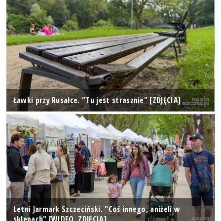
Ławki przy Rusałce. "Tu jest strasznie" [ZDJĘCIA]
Letni Jarmark Szczeciński. "Coś innego, aniżeli w
sklepach" [WIDEO, ZDJĘCIA]