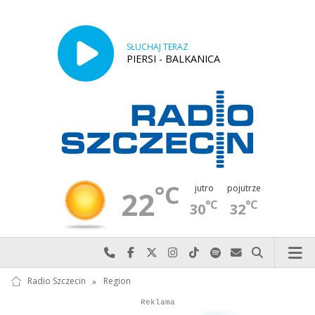
SŁUCHAJ TERAZ
PIERSI - BALKANICA
°C
jutro
pojutrze
22
°C
°C
30
32
Najlepiej po prostu do nas zadzwoń
Odwiedź nas na Facebook-u
Odwiedź nas na X
Odwiedź nas na Instagram-ie
Odwiedź nas na TikTok-u
Szukaj nas na Spotify
Wyślij do nas w
Szukaj
Radio Szczecin
»
Region
Autopromocja
Reklama