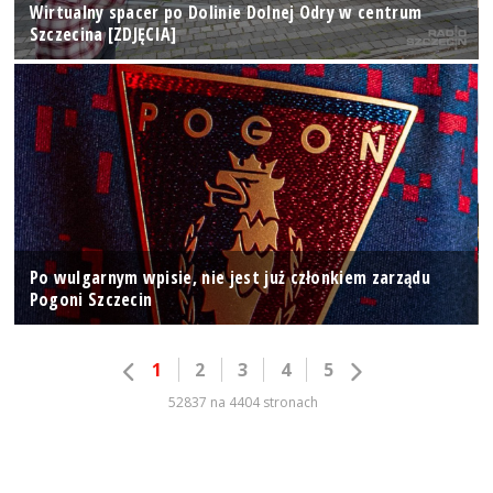
Wirtualny spacer po Dolinie Dolnej Odry w centrum
Szczecina [ZDJĘCIA]
Po wulgarnym wpisie, nie jest już członkiem zarządu
Pogoni Szczecin
1
2
3
4
5
52837 na 4404 stronach