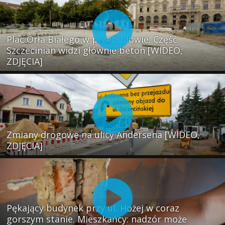
Plac Orła Białego w przebudowie. Część
Szczecinian widzi głównie beton [WIDEO,
ZDJĘCIA]
Zmiany drogowe na ulicy Andersena [WIDEO,
ZDJĘCIA]
Pękający budynek przy ul. Hożej w coraz
gorszym stanie. Mieszkańcy: nadzór może