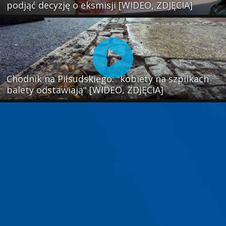
podjąć decyzję o eksmisji [WIDEO, ZDJĘCIA]
Chodnik na Piłsudskiego: "kobiety na szpilkach
balety odstawiają" [WIDEO, ZDJĘCIA]