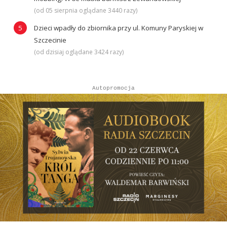
(od 05 sierpnia oglądane 3440 razy)
Dzieci wpadły do zbiornika przy ul. Komuny Paryskiej w
Szczecinie
(od dzisiaj oglądane 3424 razy)
Autopromocja