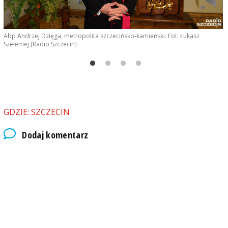
j
Abp Andrzej Dzięga, metropolita szczecińsko-kamieński. Fot. Łukasz
K
Szełemej [Radio Szczecin]
K
GDZIE: SZCZECIN
Dodaj komentarz