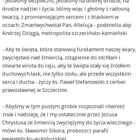
- Jesteśmy bezpieczni, jesteśmy na dobrej drodze, na
drodze nadziei i życia. Idźmy więc i głośmy z radosną
twarzą, z promieniejącym sercem i z blaskiem w
oczach: Zmartwychwstał Pan, Alleluja - podkreśla abp
Andrzej Dzięga, metropolita szczecińsko-kamieński.
- Aby te święta, które stanowią fundament naszej wiary,
zwycięstwo nad śmiercią, zstąpienie do otchłani i
otwarte wrota do raju, aby te święta stały się źródłem
duchowych łask, nie tylko stołu, ale przede wszystkim
serca i ducha - życzy ks. Paweł Stefanowski z cerkwi
prawosławnej w Szczecinie.
- Abyśmy w tym pustym grobie rozpoznali również
znak i nadzieję, że i my ostatecznie przez Jezusa
Chrystusa ze śmiercią zwyciężymy do życia wiecznego -
mówi ks. Sławomir Sikora, proboszcz parafii
ewangelicko-augsburskiej.