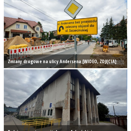
Zmiany drogowe na ulicy Andersena [WIDEO, ZDJĘCIA]