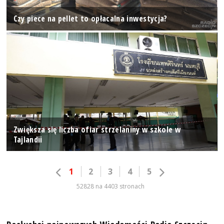
Czy piece na pellet to opłacalna inwestycja?
Zwiększa się liczba ofiar strzelaniny w szkole w
Tajlandii
1
2
3
4
5
52828 na 4403 stronach