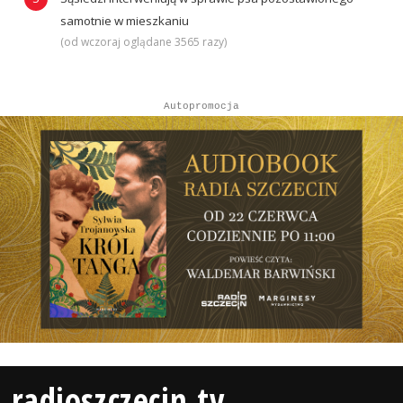
samotnie w mieszkaniu
(od wczoraj oglądane 3565 razy)
Autopromocja
radioszczecin.tv