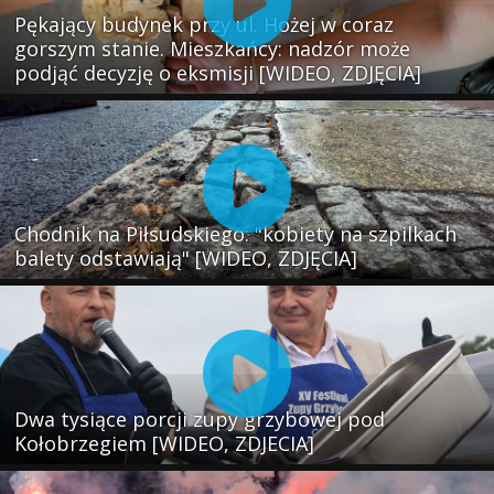
Pękający budynek przy ul. Hożej w coraz
gorszym stanie. Mieszkańcy: nadzór może
podjąć decyzję o eksmisji [WIDEO, ZDJĘCIA]
Chodnik na Piłsudskiego: "kobiety na szpilkach
balety odstawiają" [WIDEO, ZDJĘCIA]
Dwa tysiące porcji zupy grzybowej pod
Kołobrzegiem [WIDEO, ZDJECIA]