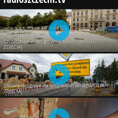
Plac Orła Białego w przebudowie. Część
Szczecinian widzi głównie beton [WIDEO,
ZDJĘCIA]
Zmiany drogowe na ulicy Andersena [WIDEO,
ZDJĘCIA]