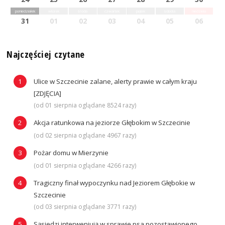
poniedziałek
wtorek
środa
czwartek
piątek
sobota
niedziela
31
01
02
03
04
05
06
Najczęściej czytane
Ulice w Szczecinie zalane, alerty prawie w całym kraju
[ZDJĘCIA]
(od 01 sierpnia oglądane 8524 razy)
Akcja ratunkowa na jeziorze Głębokim w Szczecinie
(od 02 sierpnia oglądane 4967 razy)
Pożar domu w Mierzynie
(od 01 sierpnia oglądane 4266 razy)
Tragiczny finał wypoczynku nad Jeziorem Głębokie w
Szczecinie
(od 03 sierpnia oglądane 3771 razy)
Sąsiedzi interweniują w sprawie psa pozostawionego