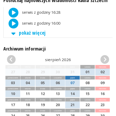
Posłuchaj najnowszych Wiadomości Radia Szczecin
serwis z godziny 16:28
serwis z godziny 16:00
pokaż więcej
Archiwum informacji
sierpień 2026
poniedziałek
wtorek
środa
czwartek
piątek
sobota
niedziela
27
28
29
30
31
01
02
poniedziałek
wtorek
środa
czwartek
piątek
sobota
niedziela
03
04
05
06
07
08
09
poniedziałek
wtorek
środa
czwartek
piątek
sobota
niedziela
10
11
12
13
14
15
16
poniedziałek
wtorek
środa
czwartek
piątek
sobota
niedziela
17
18
19
20
21
22
23
poniedziałek
wtorek
środa
czwartek
piątek
sobota
niedziela
24
25
26
27
28
29
30