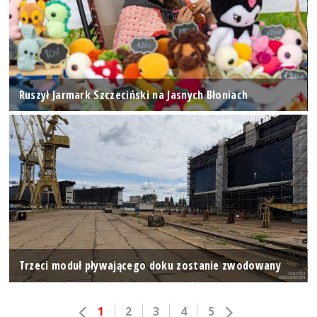
Ruszył Jarmark Szczeciński na Jasnych Błoniach
Trzeci moduł pływającego doku zostanie zwodowany
1
2
3
4
5