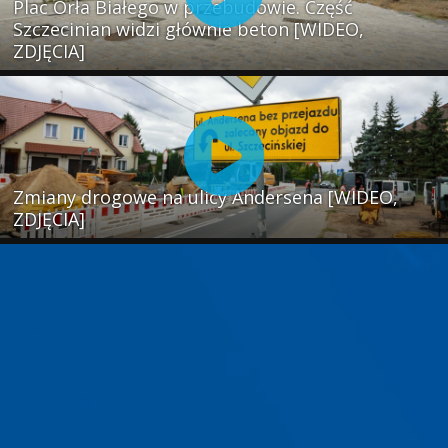
Plac Orła Białego w przebudowie. Część
Szczecinian widzi głównie beton [WIDEO,
ZDJĘCIA]
Zmiany drogowe na ulicy Andersena [WIDEO,
ZDJĘCIA]