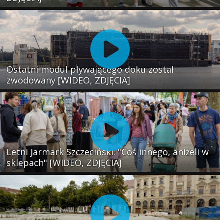
Ostatni moduł pływającego doku został
zwodowany [WIDEO, ZDJĘCIA]
Letni Jarmark Szczeciński. "Coś innego, aniżeli w
sklepach" [WIDEO, ZDJĘCIA]