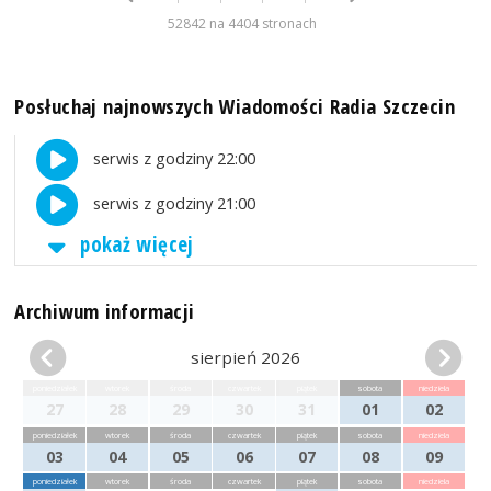
52842 na 4404 stronach
Posłuchaj najnowszych Wiadomości Radia Szczecin
serwis z godziny 22:00
serwis z godziny 21:00
pokaż więcej
Archiwum informacji
sierpień 2026
poniedziałek
wtorek
środa
czwartek
piątek
sobota
niedziela
27
28
29
30
31
01
02
poniedziałek
wtorek
środa
czwartek
piątek
sobota
niedziela
03
04
05
06
07
08
09
poniedziałek
wtorek
środa
czwartek
piątek
sobota
niedziela