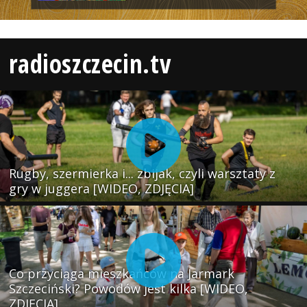
radioszczecin.tv
Rugby, szermierka i... zbijak, czyli warsztaty z
gry w juggera [WIDEO, ZDJĘCIA]
Co przyciąga mieszkańców na Jarmark
Szczeciński? Powodów jest kilka [WIDEO,
ZDJĘCIA]