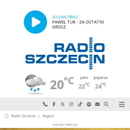
SŁUCHAJ TERAZ
PAWEŁ TUR - ZA OSTATNI
GROSZ
°C
jutro
pojutrze
20
°C
°C
22
24
Najlepiej po prostu do nas zadzwoń
Odwiedź nas na Facebook-u
Odwiedź nas na X
Odwiedź nas na Instagram-ie
Odwiedź nas na TikTok-u
Szukaj nas na Spotify
Wyślij do nas w
Szukaj
Radio Szczecin
»
Region
Autopromocja
Reklama