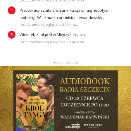
(od przedwczoraj oglądane 3749 razy)
Pracownicy szpitala w Barlinku ujawniają nepotyzm i
mobbing. W tle matka burmistrz Lewandowskiej
(od 05 sierpnia oglądane 3677 razy)
Wieloryb zabłądził w Międzyzdrojach
(od przedwczoraj oglądane 3034 razy)
Autopromocja