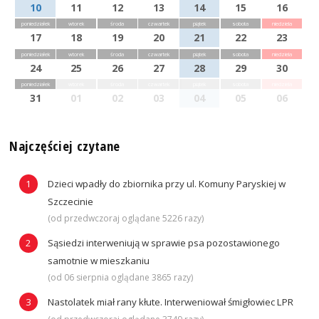
10
11
12
13
14
15
16
poniedziałek
wtorek
środa
czwartek
piątek
sobota
niedziela
17
18
19
20
21
22
23
poniedziałek
wtorek
środa
czwartek
piątek
sobota
niedziela
24
25
26
27
28
29
30
poniedziałek
wtorek
środa
czwartek
piątek
sobota
niedziela
31
01
02
03
04
05
06
Najczęściej czytane
Dzieci wpadły do zbiornika przy ul. Komuny Paryskiej w
Szczecinie
(od przedwczoraj oglądane 5226 razy)
Sąsiedzi interweniują w sprawie psa pozostawionego
samotnie w mieszkaniu
(od 06 sierpnia oglądane 3865 razy)
Nastolatek miał rany kłute. Interweniował śmigłowiec LPR