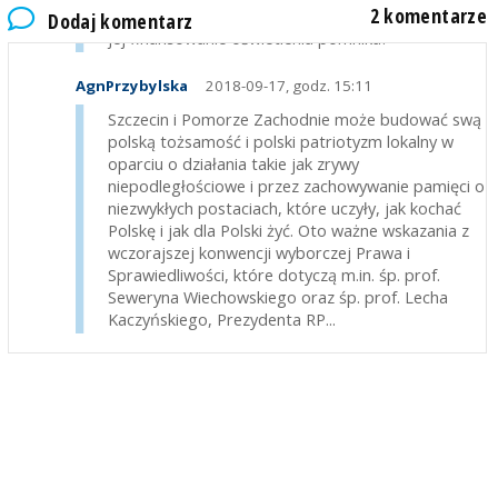
2 komentarze
Czy już wpłynęły przeprosiny za "pisowską Eneę" i
Dodaj komentarz
jej finansowanie oświetlenia pomnika?
AgnPrzybylska
2018-09-17, godz. 15:11
Szczecin i Pomorze Zachodnie może budować swą
polską tożsamość i polski patriotyzm lokalny w
oparciu o działania takie jak zrywy
niepodległościowe i przez zachowywanie pamięci o
niezwykłych postaciach, które uczyły, jak kochać
Polskę i jak dla Polski żyć. Oto ważne wskazania z
wczorajszej konwencji wyborczej Prawa i
Sprawiedliwości, które dotyczą m.in. śp. prof.
Seweryna Wiechowskiego oraz śp. prof. Lecha
Kaczyńskiego, Prezydenta RP...