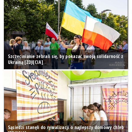
Szczecinianie zebrali się, by pokazać swoją solidarność z
Ukrainą [ZDJĘCIA]
Sąsiedzi stanęli do rywalizacji o najlepszy domowy chleb