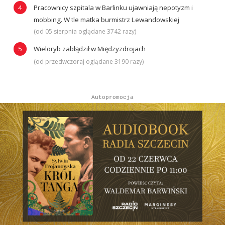
Pracownicy szpitala w Barlinku ujawniają nepotyzm i
mobbing. W tle matka burmistrz Lewandowskiej
(od 05 sierpnia oglądane 3742 razy)
Wieloryb zabłądził w Międzyzdrojach
(od przedwczoraj oglądane 3190 razy)
Autopromocja