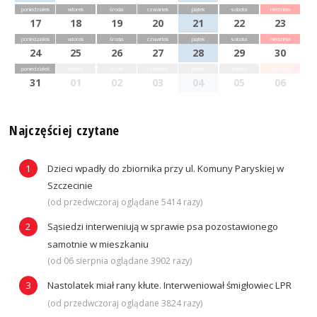
poniedziałek
wtorek
środa
czwartek
piątek
sobota
niedziela
17
18
19
20
21
22
23
poniedziałek
wtorek
środa
czwartek
piątek
sobota
niedziela
24
25
26
27
28
29
30
poniedziałek
wtorek
środa
czwartek
piątek
sobota
niedziela
31
01
02
03
04
05
06
Najczęściej czytane
Dzieci wpadły do zbiornika przy ul. Komuny Paryskiej w
Szczecinie
(od przedwczoraj oglądane 5414 razy)
Sąsiedzi interweniują w sprawie psa pozostawionego
samotnie w mieszkaniu
(od 06 sierpnia oglądane 3902 razy)
Nastolatek miał rany kłute. Interweniował śmigłowiec LPR
(od przedwczoraj oglądane 3824 razy)