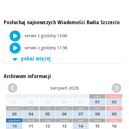
Posłuchaj najnowszych Wiadomości Radia Szczecin
serwis z godziny 13:00
serwis z godziny 11:58
pokaż więcej
Archiwum informacji
sierpień 2026
poniedziałek
wtorek
środa
czwartek
piątek
sobota
niedziela
27
28
29
30
31
01
02
poniedziałek
wtorek
środa
czwartek
piątek
sobota
niedziela
03
04
05
06
07
08
09
poniedziałek
wtorek
środa
czwartek
piątek
sobota
niedziela
10
11
12
13
14
15
16