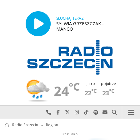
SŁUCHAJ TERAZ
SYLWIA GRZESZCZAK -
MANGO
°C
jutro
pojutrze
24
°C
°C
22
23
Najlepiej po prostu do nas zadzwoń
Odwiedź nas na Facebook-u
Odwiedź nas na X
Odwiedź nas na Instagram-ie
Odwiedź nas na TikTok-u
Szukaj nas na Spotify
Wyślij do nas w
Szukaj
Radio Szczecin
»
Region
Autopromocja
Reklama