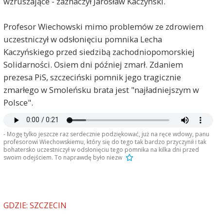
wzruszające - zaznaczył Jarosław Kaczyński.
Profesor Wiechowski mimo problemów ze zdrowiem
uczestniczył w odsłonięciu pomnika Lecha
Kaczyńskiego przed siedzibą zachodniopomorskiej
Solidarności. Osiem dni później zmarł. Zdaniem
prezesa PiS, szczeciński pomnik jego tragicznie
zmarłego w Smoleńsku brata jest "najładniejszym w
Polsce".
- Mogę tylko jeszcze raz serdecznie podziękować, już na ręce wdowy, panu
profesorowi Wiechowskiemu, który się do tego tak bardzo przyczynił i tak
bohatersko uczestniczył w odsłonięciu tego pomnika na kilka dni przed
swoim odejściem. To naprawdę było niezw
GDZIE: SZCZECIN
Stetinensis
2018-09-17, godz. 12:02