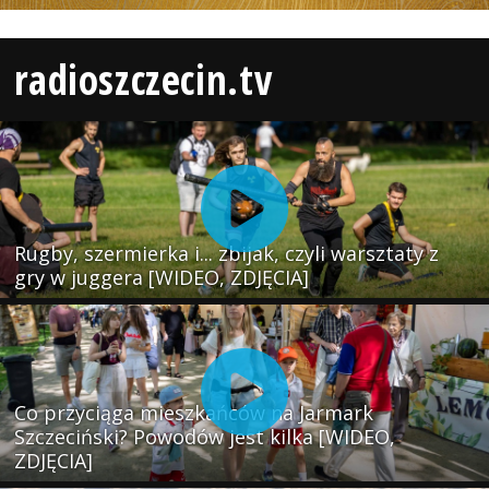
radioszczecin.tv
Rugby, szermierka i... zbijak, czyli warsztaty z
gry w juggera [WIDEO, ZDJĘCIA]
Co przyciąga mieszkańców na Jarmark
Szczeciński? Powodów jest kilka [WIDEO,
ZDJĘCIA]