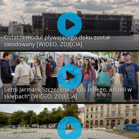
Ostatni moduł pływającego doku został
zwodowany [WIDEO, ZDJĘCIA]
Letni Jarmark Szczeciński. "Coś innego, aniżeli w
sklepach" [WIDEO, ZDJĘCIA]
Plac Orła Białego w przebudowie. Część