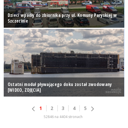
Dzieci wpadły do zbiornika przy ul. Komuny Paryskiej w
Szczecinie
Ostatni moduł pływającego doku został zwodowany
[WIDEO, ZDJĘCIA]
1
2
3
4
5
52846 na 4404 stronach