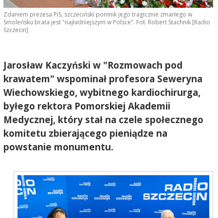
Zdaniem prezesa PiS, szczeciński pomnik jego tragicznie zmarłego w
Smoleńsku brata jest "najładniejszym w Polsce". Fot. Robert Stachnik [Radio
Szczecin]
Jarosław Kaczyński w "Rozmowach pod
krawatem" wspominał profesora Seweryna
Wiechowskiego, wybitnego kardiochirurga,
byłego rektora Pomorskiej Akademii
Medycznej, który stał na czele społecznego
komitetu zbierającego pieniądze na
powstanie monumentu.