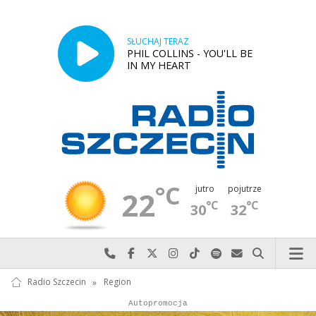
SŁUCHAJ TERAZ
PHIL COLLINS - YOU'LL BE
IN MY HEART
°C
jutro
pojutrze
22
°C
°C
30
32
Najlepiej po prostu do nas zadzwoń
Odwiedź nas na Facebook-u
Odwiedź nas na X
Odwiedź nas na Instagram-ie
Odwiedź nas na TikTok-u
Szukaj nas na Spotify
Wyślij do nas w
Szukaj
Radio Szczecin
»
Region
Autopromocja
Autopromocja
Reklama