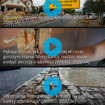
Zmiany drogowe na ulicy Andersena [WIDEO,
ZDJĘCIA]
Pękający budynek przy ul. Hożej w coraz
gorszym stanie. Mieszkańcy: nadzór może
podjąć decyzję o eksmisji [WIDEO, ZDJĘCIA]
Chodnik na Piłsudskiego: "kobiety na szpilkach
balety odstawiają" [WIDEO, ZDJĘCIA]