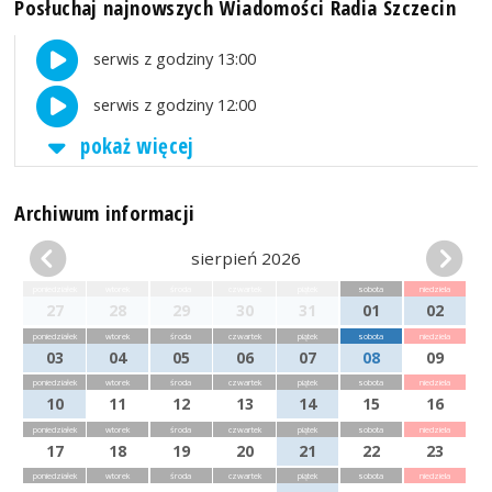
Posłuchaj najnowszych Wiadomości Radia Szczecin
serwis z godziny 13:00
serwis z godziny 12:00
pokaż więcej
Archiwum informacji
sierpień 2026
poniedziałek
wtorek
środa
czwartek
piątek
sobota
niedziela
27
28
29
30
31
01
02
poniedziałek
wtorek
środa
czwartek
piątek
sobota
niedziela
03
04
05
06
07
08
09
poniedziałek
wtorek
środa
czwartek
piątek
sobota
niedziela
10
11
12
13
14
15
16
poniedziałek
wtorek
środa
czwartek
piątek
sobota
niedziela
17
18
19
20
21
22
23
poniedziałek
wtorek
środa
czwartek
piątek
sobota
niedziela