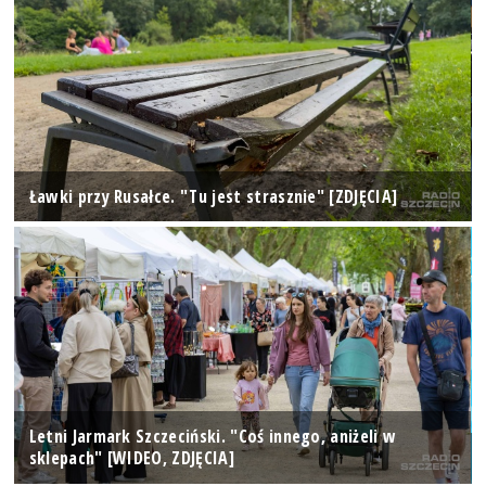
Ławki przy Rusałce. "Tu jest strasznie" [ZDJĘCIA]
Letni Jarmark Szczeciński. "Coś innego, aniżeli w
sklepach" [WIDEO, ZDJĘCIA]