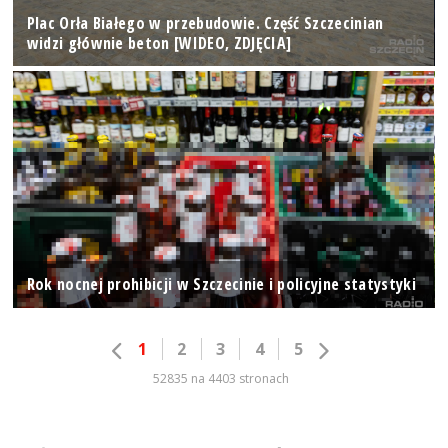
Plac Orła Białego w przebudowie. Część Szczecinian
widzi głównie beton [WIDEO, ZDJĘCIA]
Rok nocnej prohibicji w Szczecinie i policyjne statystyki
1
2
3
4
5
52835 na 4403 stronach