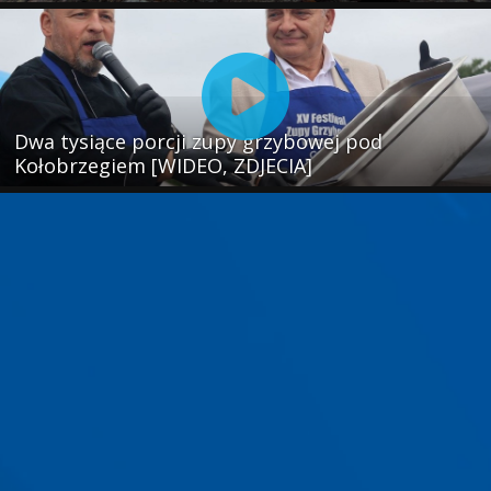
Dwa tysiące porcji zupy grzybowej pod
Kołobrzegiem [WIDEO, ZDJECIA]