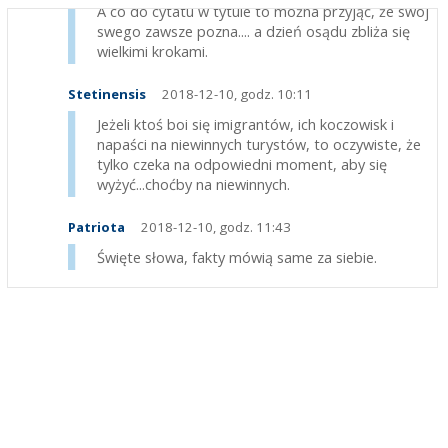
A co do cytatu w tytule to można przyjąć, że swój
swego zawsze pozna.... a dzień osądu zbliża się
wielkimi krokami.
Stetinensis
2018-12-10, godz. 10:11
Jeżeli ktoś boi się imigrantów, ich koczowisk i
napaści na niewinnych turystów, to oczywiste, że
tylko czeka na odpowiedni moment, aby się
wyżyć...choćby na niewinnych.
Patriota
2018-12-10, godz. 11:43
Święte słowa, fakty mówią same za siebie.