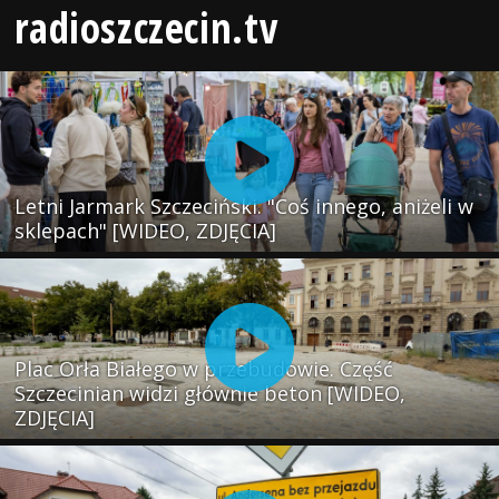
radioszczecin.tv
Letni Jarmark Szczeciński. "Coś innego, aniżeli w
sklepach" [WIDEO, ZDJĘCIA]
Plac Orła Białego w przebudowie. Część
Szczecinian widzi głównie beton [WIDEO,
ZDJĘCIA]