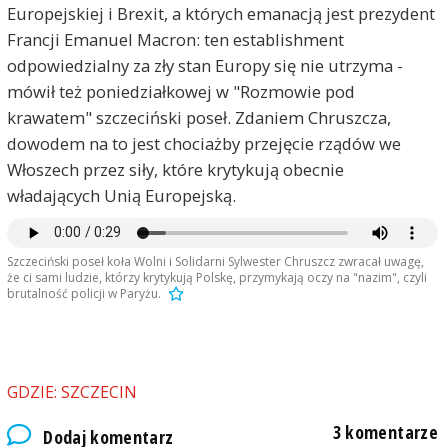
Europejskiej i Brexit, a których emanacją jest prezydent
Francji Emanuel Macron: ten establishment
odpowiedzialny za zły stan Europy się nie utrzyma -
mówił też poniedziałkowej w "Rozmowie pod
krawatem" szczeciński poseł. Zdaniem Chruszcza,
dowodem na to jest chociażby przejęcie rządów we
Włoszech przez siły, które krytykują obecnie
władających Unią Europejską.
Podpis
2018-12-10, godz. 09:49
Ten osobnik oczywiście nie zająknął się słowem, że
Szczeciński poseł koła Wolni i Solidarni Sylwester Chruszcz zwracał uwagę,
że ci sami ludzie, którzy krytykują Polskę, przymykają oczy na "nazim", czyli
w naszej "wolnej" Polsce można zostać przez
brutalność policji w Paryżu.
Policję spałowanym za spacer z parasolką czy
kwiatkiem w ręku, a Powstańców Warszawskich
czy bohaterów Solidarności policjanci wywlekają
do aresztu lub wypychają za barierki ogradzające
budynki użyteczności publicznej. A osobom
GDZIE: SZCZECIN
niepełnosprawnym i ich opiekunom odbiera się
możliwość choćby skorzystania z toalety w tymże
3 komentarze
Dodaj komentarz
budynku.