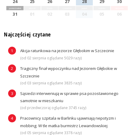
24
25
26
27
28
29
30
poniedziałek
wtorek
środa
czwartek
piątek
sobota
niedziela
31
01
02
03
04
05
06
Najczęściej czytane
Akcja ratunkowa na jeziorze Głębokim w Szczecinie
(od 02 sierpnia oglądane 5029 razy)
Tragiczny finał wypoczynku nad Jeziorem Głębokie w
Szczecinie
(od 03 sierpnia oglądane 3835 razy)
Sąsiedzi interweniują w sprawie psa pozostawionego
samotnie w mieszkaniu
(od przedwczoraj oglądane 3745 razy)
Pracownicy szpitala w Barlinku ujawniają nepotyzm i
mobbing. W tle matka burmistrz Lewandowskiej
(od 05 sierpnia oglądane 3378 razy)