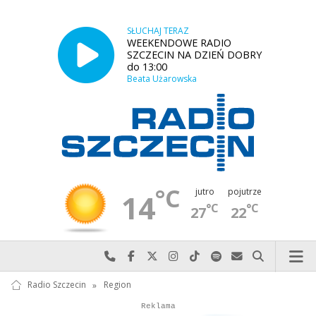
SŁUCHAJ TERAZ
WEEKENDOWE RADIO
SZCZECIN NA DZIEŃ DOBRY
do 13:00
Beata Użarowska
°C
jutro
pojutrze
14
°C
°C
27
22
Najlepiej po prostu do nas zadzwoń
Odwiedź nas na Facebook-u
Odwiedź nas na X
Odwiedź nas na Instagram-ie
Odwiedź nas na TikTok-u
Szukaj nas na Spotify
Wyślij do nas w
Szukaj
Radio Szczecin
»
Region
Autopromocja
Reklama