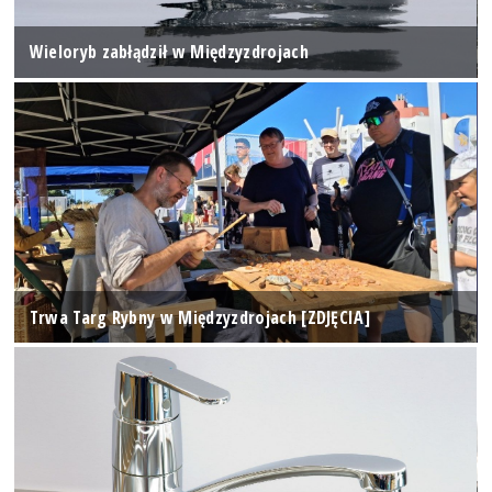
Wieloryb zabłądził w Międzyzdrojach
Trwa Targ Rybny w Międzyzdrojach [ZDJĘCIA]