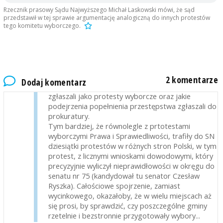
Rzecznik prasowy Sądu Najwyższego Michał Laskowski mówi, że sąd
AgnPrzybylska
2019-11-06, godz. 21:08
przedstawił w tej sprawie argumentację analogiczną do innych protestów
Zdumiewa decyzja Sądu Najwyższego... Ta i
tego komitetu wyborczego.
wcześniejsze. Nawet jeśli protesty PiS-u
potraktowano zostały jako zbyt ogólne,
pozbawione wniosków dowodowych, to
wystarczyło zasięgnąć opinii licznych
obserwatorów np. Stowarzyszenia Ruch Kontroli
2 komentarze
Dodaj komentarz
Wyborów, jakie wykroczenia zaobserwowali i
zgłaszali jako protesty wyborcze oraz jakie
podejrzenia popełnienia przestępstwa zgłaszali do
prokuratury.
Tym bardziej, że równolegle z prtotestami
wyborczymi Prawa i Sprawiedliwości, trafiły do SN
dziesiątki protestów w różnych stron Polski, w tym
protest, z licznymi wnioskami dowodowymi, który
precyzyjnie wyliczył nieprawidłowości w okręgu do
senatu nr 75 (kandydował tu senator Czesław
Ryszka). Całościowe spojrzenie, zamiast
wycinkowego, okazałoby, że w wielu miejscach aż
się prosi, by sprawdzić, czy poszczególne gminy
rzetelnie i bezstronnie przygotowały wybory...