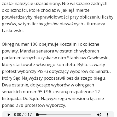
został należycie uzasadniony. Nie wskazano żadnych
okoliczności, które chociaż w jakiejś mierze
potwierdzałyby nieprawidłowości przy obliczeniu liczby
głosów, w tym liczby głosów nieważnych - tłumaczy
Laskowski.
Okręg numer 100 obejmuje Koszalin i okoliczne
powiaty. Mandat senatora w ostatnich wyborach
parlamentarnych uzyskał w nim Stanisław Gawłowski,
który startował z własnego komitetu. Był to czwarty
protest wyborczy PiS-u dotyczący wyborów do Senatu,
który Sąd Najwyższy pozostawił bez dalszego biegu.
Dwa ostatnie, dotyczące wyborów w okręgach
senackich numer 95 i 96 zostaną rozpatrzone 12
listopada. Do Sądu Najwyższego wniesiono łącznie
Addam
2019-11-06, godz. 13:38
ponad 270 protestów wyborczy.
Można jeszcze złożyć apelację do Sądu
Ostatecznego :-)