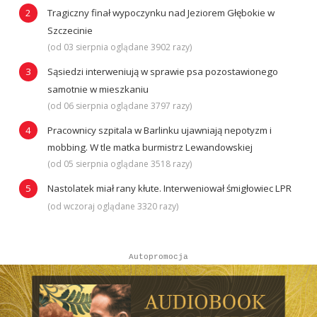
Tragiczny finał wypoczynku nad Jeziorem Głębokie w
Szczecinie
(od 03 sierpnia oglądane 3902 razy)
Sąsiedzi interweniują w sprawie psa pozostawionego
samotnie w mieszkaniu
(od 06 sierpnia oglądane 3797 razy)
Pracownicy szpitala w Barlinku ujawniają nepotyzm i
mobbing. W tle matka burmistrz Lewandowskiej
(od 05 sierpnia oglądane 3518 razy)
Nastolatek miał rany kłute. Interweniował śmigłowiec LPR
(od wczoraj oglądane 3320 razy)
Autopromocja