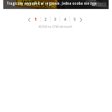
Tragiczny wypadek w regionie. Jedna osoba nie żyje
1
2
3
4
5
45358 na 3780 stronach