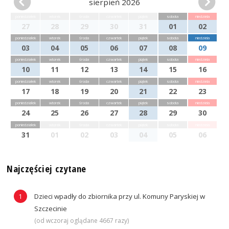
sierpień 2026
poniedziałek
wtorek
środa
czwartek
piątek
sobota
niedziela
27
28
29
30
31
01
02
poniedziałek
wtorek
środa
czwartek
piątek
sobota
niedziela
03
04
05
06
07
08
09
poniedziałek
wtorek
środa
czwartek
piątek
sobota
niedziela
10
11
12
13
14
15
16
poniedziałek
wtorek
środa
czwartek
piątek
sobota
niedziela
17
18
19
20
21
22
23
poniedziałek
wtorek
środa
czwartek
piątek
sobota
niedziela
24
25
26
27
28
29
30
poniedziałek
wtorek
środa
czwartek
piątek
sobota
niedziela
31
01
02
03
04
05
06
Najczęściej czytane
Dzieci wpadły do zbiornika przy ul. Komuny Paryskiej w
Szczecinie
(od wczoraj oglądane 4667 razy)