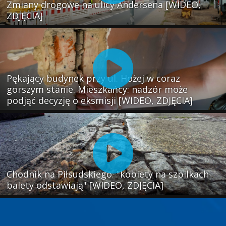
Zmiany drogowe na ulicy Andersena [WIDEO,
ZDJĘCIA]
Pękający budynek przy ul. Hożej w coraz
gorszym stanie. Mieszkańcy: nadzór może
podjąć decyzję o eksmisji [WIDEO, ZDJĘCIA]
Chodnik na Piłsudskiego: "kobiety na szpilkach
balety odstawiają" [WIDEO, ZDJĘCIA]