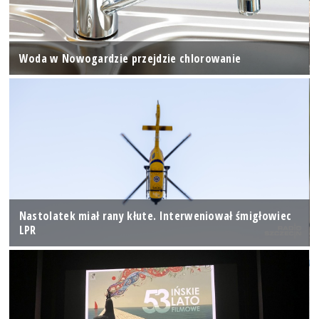
Woda w Nowogardzie przejdzie chlorowanie
Nastolatek miał rany kłute. Interweniował śmigłowiec
LPR