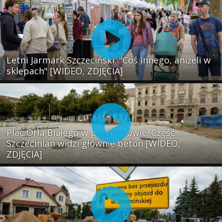
Letni Jarmark Szczeciński. "Coś innego, aniżeli w
sklepach" [WIDEO, ZDJĘCIA]
Plac Orła Białego w przebudowie. Część
Szczecinian widzi głównie beton [WIDEO,
ZDJĘCIA]