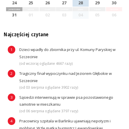
24
25
26
27
28
29
30
poniedziałek
wtorek
środa
czwartek
piątek
sobota
niedziela
31
01
02
03
04
05
06
Najczęściej czytane
Dzieci wpadły do zbiornika przy ul. Komuny Paryskiej w
Szczecinie
(od wczoraj oglądane 4667 razy)
Tragiczny finał wypoczynku nad Jeziorem Głębokie w
Szczecinie
(od 03 sierpnia oglądane 3902 razy)
Sąsiedzi interweniują w sprawie psa pozostawionego
samotnie w mieszkaniu
(od 06 sierpnia oglądane 3797 razy)
Pracownicy szpitala w Barlinku ujawniają nepotyzm i
mobbing. W tle matka burmistrz Lewandowskiej