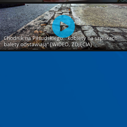
Chodnik na Piłsudskiego: "kobiety na szpilkach
balety odstawiają" [WIDEO, ZDJĘCIA]