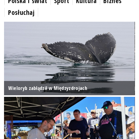
Polska i świat
Sport
Kultura
Biznes
Posłuchaj
Wieloryb zabłądził w Międzyzdrojach