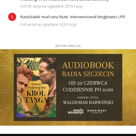
(od 05 sierpnia oglądane 3518 razy)
Nastolatek miał rany kłute. Interweniował śmigłowiec LPR
(od wczoraj oglądane 3320 razy)
Autopromocja