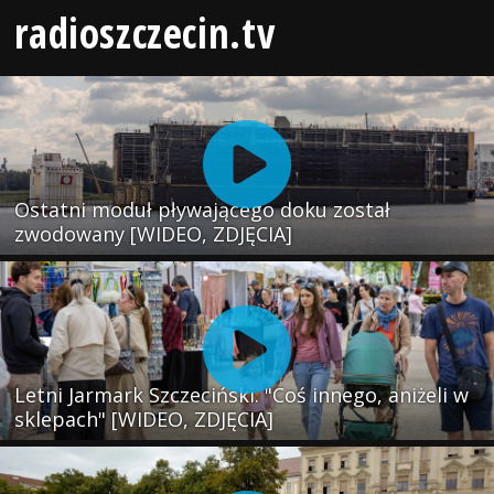
radioszczecin.tv
Ostatni moduł pływającego doku został
zwodowany [WIDEO, ZDJĘCIA]
Letni Jarmark Szczeciński. "Coś innego, aniżeli w
sklepach" [WIDEO, ZDJĘCIA]