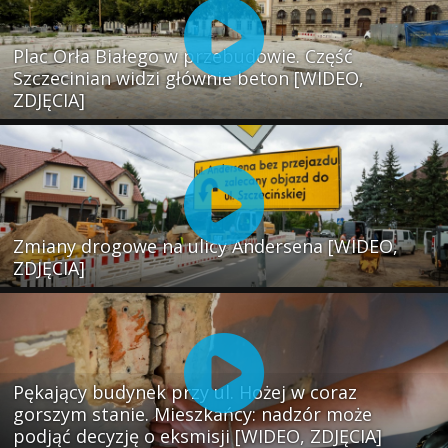
Plac Orła Białego w przebudowie. Część
Szczecinian widzi głównie beton [WIDEO,
ZDJĘCIA]
Zmiany drogowe na ulicy Andersena [WIDEO,
ZDJĘCIA]
Pękający budynek przy ul. Hożej w coraz
gorszym stanie. Mieszkańcy: nadzór może
podjąć decyzję o eksmisji [WIDEO, ZDJĘCIA]