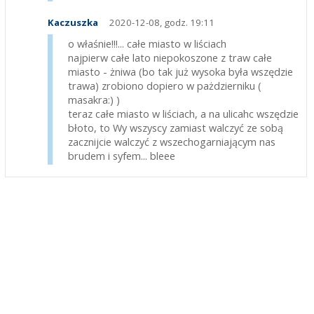
Kaczuszka
2020-12-08, godz. 19:11
o właśnie!!!... całe miasto w liściach
najpierw całe lato niepokoszone z traw całe
miasto - żniwa (bo tak już wysoka była wszędzie
trawa) zrobiono dopiero w pażdzierniku (
masakra:) )
teraz całe miasto w liściach, a na ulicahc wszędzie
błoto, to Wy wszyscy zamiast walczyć ze sobą
zacznijcie walczyć z wszechogarniającym nas
brudem i syfem... bleee