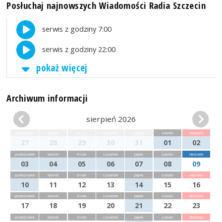
Posłuchaj najnowszych Wiadomości Radia Szczecin
serwis z godziny 7:00
serwis z godziny 22:00
pokaż więcej
Archiwum informacji
sierpień 2026
poniedziałek
wtorek
środa
czwartek
piątek
sobota
niedziela
27
28
29
30
31
01
02
poniedziałek
wtorek
środa
czwartek
piątek
sobota
niedziela
03
04
05
06
07
08
09
poniedziałek
wtorek
środa
czwartek
piątek
sobota
niedziela
10
11
12
13
14
15
16
poniedziałek
wtorek
środa
czwartek
piątek
sobota
niedziela
17
18
19
20
21
22
23
poniedziałek
wtorek
środa
czwartek
piątek
sobota
niedziela