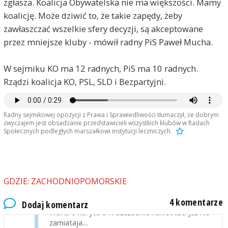
zgłasza. Koalicja Obywatelska nie ma większości. Mamy
koalicję. Może dziwić to, że takie zapędy, żeby
zawłaszczać wszelkie sfery decyzji, są akceptowane
przez mniejsze kluby - mówił radny PiS Paweł Mucha.
W sejmiku KO ma 12 radnych, PiS ma 10 radnych.
Rządzi koalicja KO, PSL, SLD i Bezpartyjni.
greg9181
2020-12-07, godz. 13:24
Panie Mucha, a PIS nie ma zapędów aby
zawłaszczać wszystkie sfery? No nie da się już
Radny sejmikowej opozycji z Prawa i Sprawiedliwości tłumaczył, że dobrym
tego słuchać.
zwyczajem jest obsadzanie przedstawicieli wszystkich klubów w Radach
Społecznych podległych marszałkowi instytucji leczniczych.
Mirek
2020-12-07, godz. 17:15
Złapał kozak tatarzyna, a tatarzyn za łeb trzyma.
Zarówno PO jaki PSL nie wypuści diet ... dla swoich
przedstawicieli.
GDZIE: ZACHODNIOPOMORSKIE
Szczecin
2020-12-08, godz. 17:48
4 komentarze
Dodaj komentarz
Walka o koryto a w Szczecinie nawet liści już nie
zamiataja....