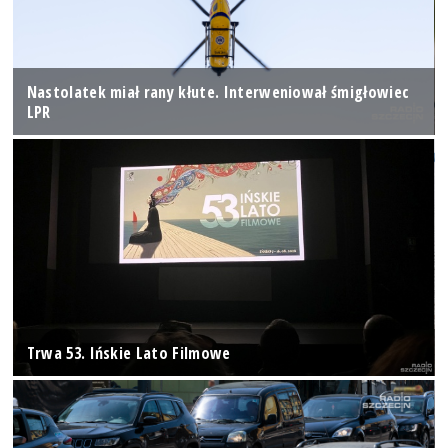
Nastolatek miał rany kłute. Interweniował śmigłowiec
LPR
Trwa 53. Ińskie Lato Filmowe