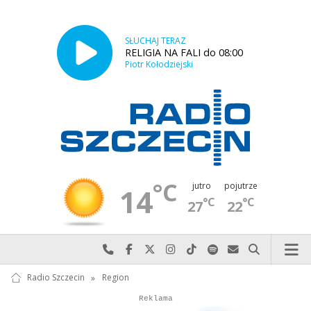
SŁUCHAJ TERAZ
RELIGIA NA FALI do 08:00
Piotr Kołodziejski
°C
jutro
pojutrze
14
°C
°C
27
22
Najlepiej po prostu do nas zadzwoń
Odwiedź nas na Facebook-u
Odwiedź nas na X
Odwiedź nas na Instagram-ie
Odwiedź nas na TikTok-u
Szukaj nas na Spotify
Wyślij do nas w
Szukaj
Radio Szczecin
»
Region
Autopromocja
Reklama