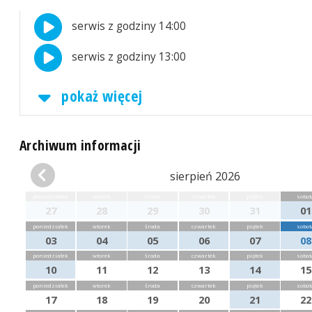
serwis z godziny 14:00
serwis z godziny 13:00
pokaż więcej
Archiwum informacji
sierpień 2026
poniedziałek
wtorek
środa
czwartek
piątek
sobot
27
28
29
30
31
01
poniedziałek
wtorek
środa
czwartek
piątek
sobot
03
04
05
06
07
08
poniedziałek
wtorek
środa
czwartek
piątek
sobot
10
11
12
13
14
15
poniedziałek
wtorek
środa
czwartek
piątek
sobot
17
18
19
20
21
22