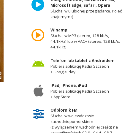
Microsoft Edge, Safari, Opera
Słuchaj w ulubionej przeglądarce. Poleć
znajomym :)
Winamp
Słuchaj w MP3 (stereo, 128 kb/s,
44.1kHz) lub w AAC+ (stereo, 128 kb/s,
44.1kHz)
Telefon lub tablet z Androidem
Pobierz aplikację Radia Szczecin
z Google Play
iPad, iPhone, iPod
Pobierz aplikację Radia Szczecin
z AppStore
Odbiornik FM
Słuchaj w województwie
zachodniopomorskiem
(z wyłączeniem wschodniej części) na
częstotliwościach 92,0 - 94,4 - 98,7 -