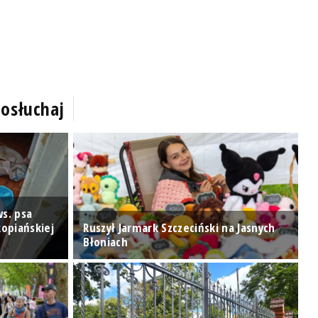
osłuchaj
s. psa
opiańskiej
Ruszył Jarmark Szczeciński na Jasnych
N
Błoniach
I