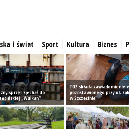
ska i świat
Sport
Kultura
Biznes
P
TOZ składa zawiadomienie w
czny sprzęt zjechał do
pozostawionego przy ul. Zak
czecińskiej „Wulkan”
w Szczecinie