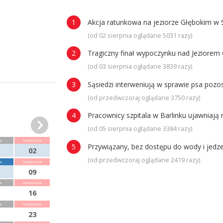
Akcja ratunkowa na jeziorze Głębokim w 
(od 02 sierpnia oglądane 5031 razy)
Tragiczny finał wypoczynku nad Jeziorem 
(od 03 sierpnia oglądane 3839 razy)
Sąsiedzi interweniują w sprawie psa poz
(od przedwczoraj oglądane 3750 razy)
Pracownicy szpitala w Barlinku ujawniaj
(od 05 sierpnia oglądane 3384 razy)
a
niedziela
Przywiązany, bez dostępu do wody i jedze
02
(od przedwczoraj oglądane 2419 razy)
a
niedziela
09
a
niedziela
16
a
niedziela
23