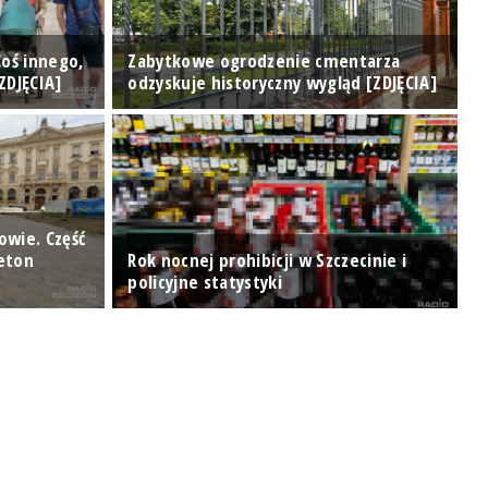
M
Coś innego,
Zabytkowe ogrodzenie cmentarza
p
ZDJĘCIA]
odzyskuje historyczny wygląd [ZDJĘCIA]
p
owie. Część
beton
Rok nocnej prohibicji w Szczecinie i
T
policyjne statystyki
o