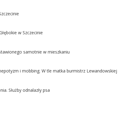
Szczecinie
Głębokie w Szczecinie
ostawionego samotnie w mieszkaniu
ą nepotyzm i mobbing. W tle matka burmistrz Lewandowskiej
nia. Służby odnalazły psa