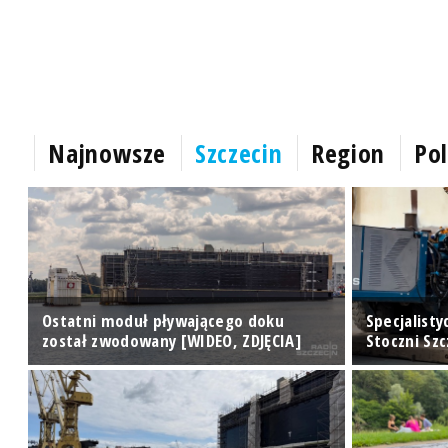
Najnowsze
Szczecin
Region
Pol
Ostatni moduł pływającego doku
Specjalisty
został zwodowany [WIDEO, ZDJĘCIA]
Stoczni Sz