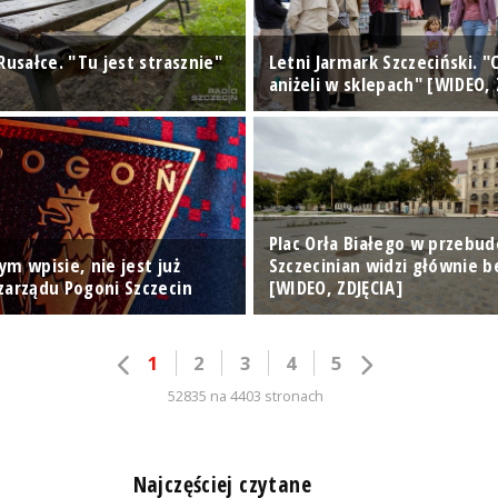
Rusałce. "Tu jest strasznie"
Letni Jarmark Szczeciński. "
aniżeli w sklepach" [WIDEO, 
Plac Orła Białego w przebud
m wpisie, nie jest już
Szczecinian widzi głównie 
zarządu Pogoni Szczecin
[WIDEO, ZDJĘCIA]
1
2
3
4
5
52835 na 4403 stronach
n
Najczęściej czytane