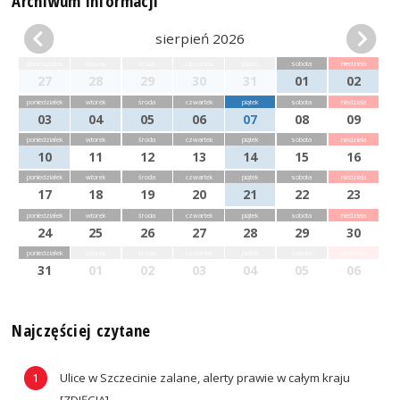
Archiwum informacji
sierpień 2026
poniedziałek
wtorek
środa
czwartek
piątek
sobota
niedziela
27
28
29
30
31
01
02
poniedziałek
wtorek
środa
czwartek
piątek
sobota
niedziela
03
04
05
06
07
08
09
poniedziałek
wtorek
środa
czwartek
piątek
sobota
niedziela
10
11
12
13
14
15
16
poniedziałek
wtorek
środa
czwartek
piątek
sobota
niedziela
17
18
19
20
21
22
23
poniedziałek
wtorek
środa
czwartek
piątek
sobota
niedziela
24
25
26
27
28
29
30
poniedziałek
wtorek
środa
czwartek
piątek
sobota
niedziela
31
01
02
03
04
05
06
Najczęściej czytane
Ulice w Szczecinie zalane, alerty prawie w całym kraju