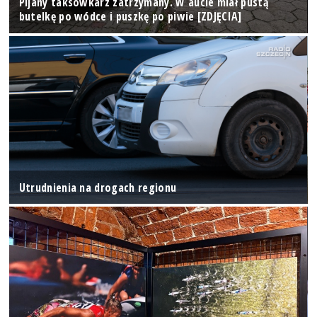
Pijany taksówkarz zatrzymany. W aucie miał pustą
butelkę po wódce i puszkę po piwie [ZDJĘCIA]
Utrudnienia na drogach regionu