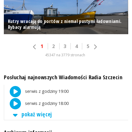
Kutry wracają do portów z niemal pustymi ładowniami.
Rybacy alarmują
1
2
3
4
5
45347 na 3779 stronach
Posłuchaj najnowszych Wiadomości Radia Szczecin
serwis z godziny 19:00
serwis z godziny 18:00
pokaż więcej