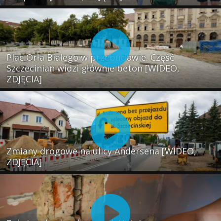
Plac Orła Białego w przebudowie. Część
Szczecinian widzi głównie beton [WIDEO,
ZDJĘCIA]
Zmiany drogowe na ulicy Andersena [WIDEO,
ZDJĘCIA]