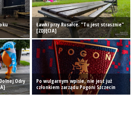
doku
Ławki przy Rusałce. "Tu jest strasznie"
U
[ZDJĘCIA]
d
 Dolnej Odry
Po wulgarnym wpisie, nie jest już
IA]
członkiem zarządu Pogoni Szczecin
D