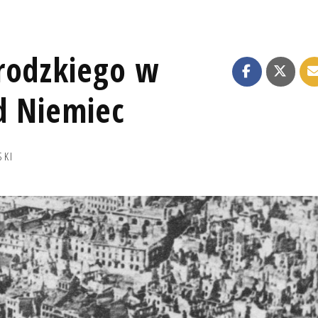
rodzkiego w
d Niemiec
SKI