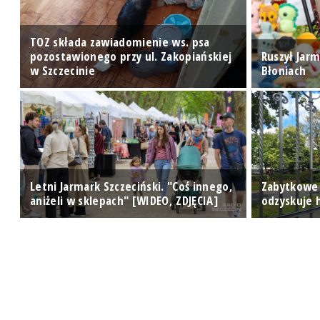
TOZ składa zawiadomienie ws. psa
pozostawionego przy ul. Zakopiańskiej
Ruszył Jarm
w Szczecinie
Błoniach
Letni Jarmark Szczeciński. "Coś innego,
Zabytkowe
aniżeli w sklepach" [WIDEO, ZDJĘCIA]
odzyskuje h