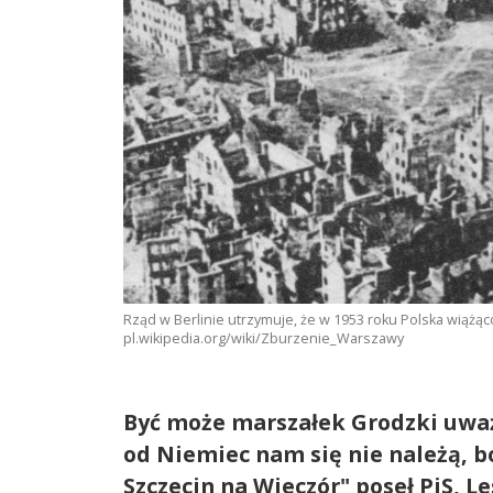
Rząd w Berlinie utrzymuje, że w 1953 roku Polska wiążąc
pl.wikipedia.org/wiki/Zburzenie_Warszawy
Być może marszałek Grodzki uważa
od Niemiec nam się nie należą, bo
Szczecin na Wieczór" poseł PiS, L