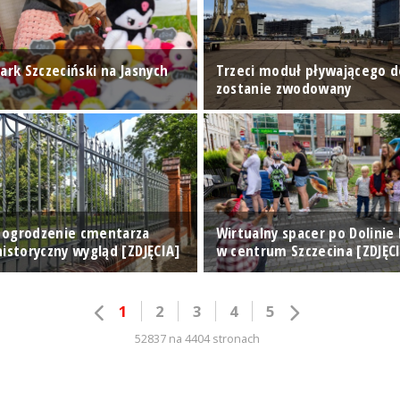
ark Szczeciński na Jasnych
Trzeci moduł pływającego 
zostanie zwodowany
 ogrodzenie cmentarza
Wirtualny spacer po Dolinie
istoryczny wygląd [ZDJĘCIA]
w centrum Szczecina [ZDJĘC
1
2
3
4
5
52837 na 4404 stronach