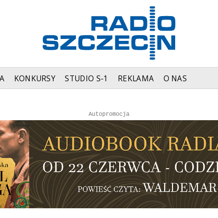
A
KONKURSY
STUDIO S-1
REKLAMA
O NAS
Autopromocja
Reklama