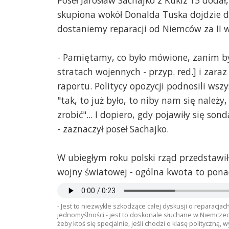
skupiona wokół Donalda Tuska dojdzie d
dostaniemy reparacji od Niemców za II 
- Pamiętamy, co było mówione, zanim by
stratach wojennych - przyp. red.] i zara
raportu. Politycy opozycji podnosili wsz
"tak, to już było, to niby nam się należy,
zrobić"... I dopiero, gdy pojawiły się son
- zaznaczył poseł Sachajko.
W ubiegłym roku polski rząd przedstawił 
wojny światowej - ogólna kwota to ponad
- Jest to niezwykle szkodzące całej dyskusji o reparacjach
jednomyślności - jest to doskonale słuchane w Niemczech
żeby ktoś się specjalnie, jeśli chodzi o klasę polityczną,