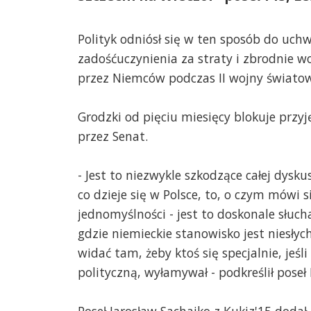
Polityk odniósł się w ten sposób do uch
zadośćuczynienia za straty i zbrodnie 
przez Niemców podczas II wojny światow
Grodzki od pięciu miesięcy blokuje przyj
przez Senat.
- Jest to niezwykle szkodzące całej dyskus
co dzieje się w Polsce, to, o czym mówi s
jednomyślności - jest to doskonale słuc
gdzie niemieckie stanowisko jest niesłych
widać tam, żeby ktoś się specjalnie, jeśli
polityczną, wyłamywał - podkreślił poseł
Poseł Jarosław Sachajko z Kukiz'15 dodał, 