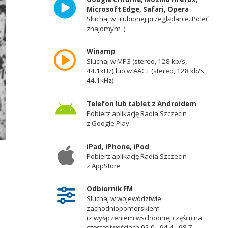
Microsoft Edge, Safari, Opera
Słuchaj w ulubionej przeglądarce. Poleć
znajomym :)
Winamp
Słuchaj w MP3 (stereo, 128 kb/s,
44.1kHz) lub w AAC+ (stereo, 128 kb/s,
44.1kHz)
Telefon lub tablet z Androidem
Pobierz aplikację Radia Szczecin
z Google Play
iPad, iPhone, iPod
Pobierz aplikację Radia Szczecin
z AppStore
Odbiornik FM
Słuchaj w województwie
zachodniopomorskiem
(z wyłączeniem wschodniej części) na
częstotliwościach 92,0 - 94,4 - 98,7 -