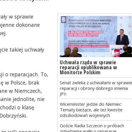
wały w sprawie
wojenne dokonane
ej.
ęcie takiej uchwały
Uchwała rządu w sprawie
reparacji opublikowana w
Monitorze Polskim
ji o reparacjach. To,
ię w Polsce, brak
Senat zwleka z uchwałami w sprawi
reparacji i obrony dobrego imienia
hane w Niemczech,
JPII
anie jednolite, nie
Wiceminister jedzie do Niemiec:
 chodzi o klasę
Tematy bieżące, ale też kwestie
 Dobrzyński.
odszkodowań wojennych
Goście Radia Szczecin o próbach
zohydzenia walki o reparacje
że jeśli opozycja