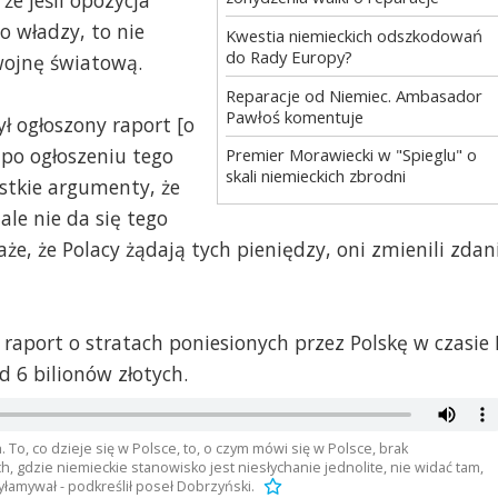
o władzy, to nie
Kwestia niemieckich odszkodowań
do Rady Europy?
wojnę światową.
Reparacje od Niemiec. Ambasador
Pawłoś komentuje
ł ogłoszony raport [o
z po ogłoszeniu tego
Premier Morawiecki w "Spieglu" o
skali niemieckich zbrodni
ystkie argumenty, że
 ale nie da się tego
daże, że Polacy żądają tych pieniędzy, oni zmienili zdan
raport o stratach poniesionych przez Polskę w czasie I
 6 bilionów złotych.
. To, co dzieje się w Polsce, to, o czym mówi się w Polsce, brak
, gdzie niemieckie stanowisko jest niesłychanie jednolite, nie widać tam,
 wyłamywał - podkreślił poseł Dobrzyński.