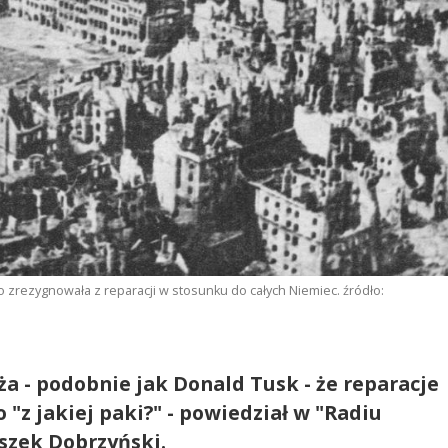
o zrezygnowała z reparacji w stosunku do całych Niemiec. źródło:
 - podobnie jak Donald Tusk - że reparacje
 "z jakiej paki?" - powiedział w "Radiu
eszek Dobrzyński.