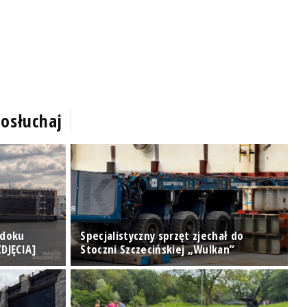
osłuchaj
 doku
Specjalistyczny sprzęt zjechał do
T
DJĘCIA]
Stoczni Szczecińskiej „Wulkan”
[