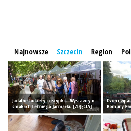
Najnowsze
Szczecin
Region
Pol
Jadalne bukiety i oscypki... Wystawcy o
Dzieci wpad
smakach Letniego Jarmarku [ZDJĘCIA]
Komuny Par