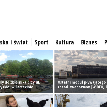
ska i świat
Sport
Kultura
Biznes
P
ły do zbiornika przy ul.
Ostatni moduł pływającego
yskiej w Szczecinie
został zwodowany [WIDEO, Z