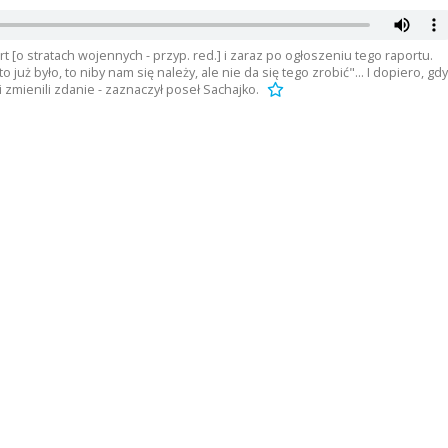
 [o stratach wojennych - przyp. red.] i zaraz po ogłoszeniu tego raportu.
 już było, to niby nam się należy, ale nie da się tego zrobić"... I dopiero, gdy
i zmienili zdanie - zaznaczył poseł Sachajko.