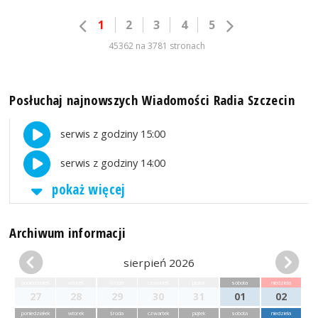
1
2
3
4
5
45362 na 3781 stronach
Posłuchaj najnowszych Wiadomości Radia Szczecin
serwis z godziny 15:00
serwis z godziny 14:00
pokaż więcej
Archiwum informacji
sierpień 2026
poniedziałek
wtorek
środa
czwartek
piątek
sobota
niedziela
27
28
29
30
31
01
02
poniedziałek
wtorek
środa
czwartek
piątek
sobota
niedziela