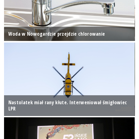
Woda w Nowogardzie przejdzie chlorowanie
Nastolatek miał rany kłute. Interweniował śmigłowiec
LPR