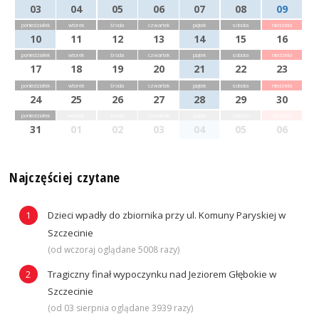
03
04
05
06
07
08
09
poniedziałek
wtorek
środa
czwartek
piątek
sobota
niedziela
10
11
12
13
14
15
16
poniedziałek
wtorek
środa
czwartek
piątek
sobota
niedziela
17
18
19
20
21
22
23
poniedziałek
wtorek
środa
czwartek
piątek
sobota
niedziela
24
25
26
27
28
29
30
poniedziałek
wtorek
środa
czwartek
piątek
sobota
niedziela
31
01
02
03
04
05
06
Najczęściej czytane
Dzieci wpadły do zbiornika przy ul. Komuny Paryskiej w
Szczecinie
(od wczoraj oglądane 5008 razy)
Tragiczny finał wypoczynku nad Jeziorem Głębokie w
Szczecinie
(od 03 sierpnia oglądane 3939 razy)