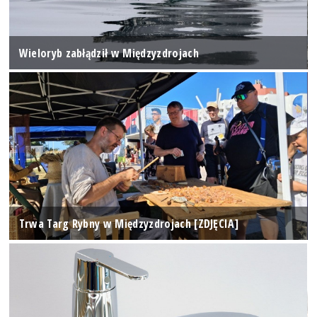
Wieloryb zabłądził w Międzyzdrojach
Trwa Targ Rybny w Międzyzdrojach [ZDJĘCIA]