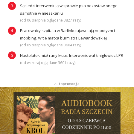
Sąsiedzi interweniują w sprawie psa pozostawionego
samotnie w mieszkaniu
(od 06 sierpnia oglądane 3827 razy)
Pracownicy szpitala w Barlinku ujawniają nepotyzm i
mobbing. W tle matka burmistrz Lewandowskiej
(od 05 sierpnia oglądane 3604 razy)
Nastolatek miał rany kłute. Interweniował śmigłowiec LPR
(od wczoraj oglądane 3601 razy)
Autopromocja