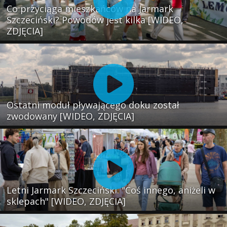
Co przyciąga mieszkańców na Jarmark
Szczeciński? Powodów jest kilka [WIDEO,
ZDJĘCIA]
Ostatni moduł pływającego doku został
zwodowany [WIDEO, ZDJĘCIA]
Letni Jarmark Szczeciński. "Coś innego, aniżeli w
sklepach" [WIDEO, ZDJĘCIA]