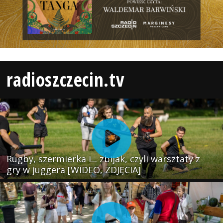
radioszczecin.tv
Rugby, szermierka i... zbijak, czyli warsztaty z
gry w juggera [WIDEO, ZDJĘCIA]