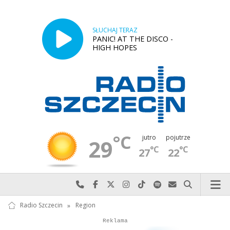
SŁUCHAJ TERAZ
PANIC! AT THE DISCO -
HIGH HOPES
°C
jutro
pojutrze
29
°C
°C
27
22
Najlepiej po prostu do nas zadzwoń
Odwiedź nas na Facebook-u
Odwiedź nas na X
Odwiedź nas na Instagram-ie
Odwiedź nas na TikTok-u
Szukaj nas na Spotify
Wyślij do nas w
Szukaj
Radio Szczecin
»
Region
Autopromocja
Reklama