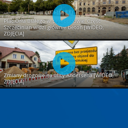
Plac Orła Białego w przebudowie. Część
Szczecinian widzi głównie beton [WIDEO,
ZDJĘCIA]
Zmiany drogowe na ulicy Andersena [WIDEO,
ZDJĘCIA]