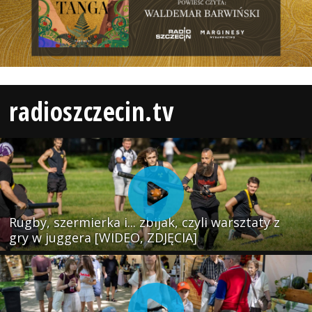
radioszczecin.tv
Rugby, szermierka i... zbijak, czyli warsztaty z
gry w juggera [WIDEO, ZDJĘCIA]