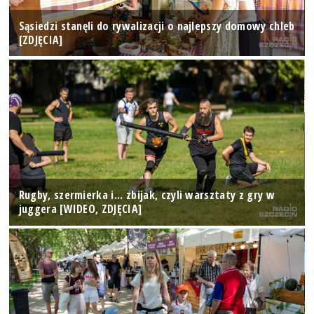
Sąsiedzi stanęli do rywalizacji o najlepszy domowy chleb
[ZDJĘCIA]
Rugby, szermierka i... zbijak, czyli warsztaty z gry w
juggera [WIDEO, ZDJĘCIA]