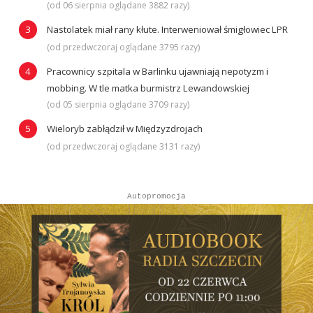
(od 06 sierpnia oglądane 3882 razy)
Nastolatek miał rany kłute. Interweniował śmigłowiec LPR
(od przedwczoraj oglądane 3795 razy)
Pracownicy szpitala w Barlinku ujawniają nepotyzm i
mobbing. W tle matka burmistrz Lewandowskiej
(od 05 sierpnia oglądane 3709 razy)
Wieloryb zabłądził w Międzyzdrojach
(od przedwczoraj oglądane 3131 razy)
Autopromocja