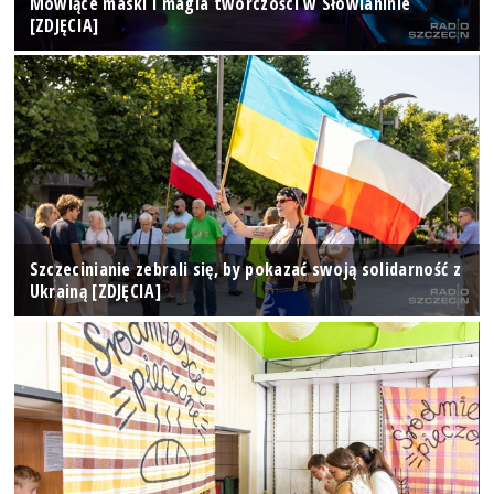
Mówiące maski i magia twórczości w Słowianinie
[ZDJĘCIA]
Szczecinianie zebrali się, by pokazać swoją solidarność z
Ukrainą [ZDJĘCIA]