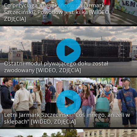
Co przyciąga mieszkańców na Jarmark
Szczeciński? Powodów jest kilka [WIDEO,
ZDJĘCIA]
Ostatni moduł pływającego doku został
zwodowany [WIDEO, ZDJĘCIA]
Letni Jarmark Szczeciński. "Coś innego, aniżeli w
sklepach" [WIDEO, ZDJĘCIA]