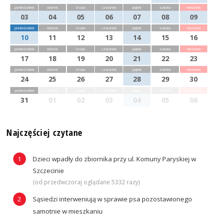
poniedziałek
wtorek
środa
czwartek
piątek
sobota
niedziela
03
04
05
06
07
08
09
poniedziałek
wtorek
środa
czwartek
piątek
sobota
niedziela
10
11
12
13
14
15
16
poniedziałek
wtorek
środa
czwartek
piątek
sobota
niedziela
17
18
19
20
21
22
23
poniedziałek
wtorek
środa
czwartek
piątek
sobota
niedziela
24
25
26
27
28
29
30
poniedziałek
wtorek
środa
czwartek
piątek
sobota
niedziela
31
01
02
03
04
05
06
Najczęściej czytane
Dzieci wpadły do zbiornika przy ul. Komuny Paryskiej w
Szczecinie
(od przedwczoraj oglądane 5332 razy)
Sąsiedzi interweniują w sprawie psa pozostawionego
samotnie w mieszkaniu