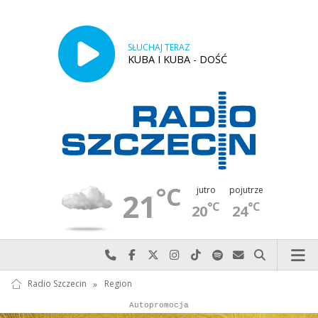
SŁUCHAJ TERAZ
KUBA I KUBA - DOŚĆ
°C
jutro
pojutrze
21
°C
°C
20
24
Najlepiej po prostu do nas zadzwoń
Odwiedź nas na Facebook-u
Odwiedź nas na X
Odwiedź nas na Instagram-ie
Odwiedź nas na TikTok-u
Szukaj nas na Spotify
Wyślij do nas w
Szukaj
Radio Szczecin
»
Region
Autopromocja
Reklama