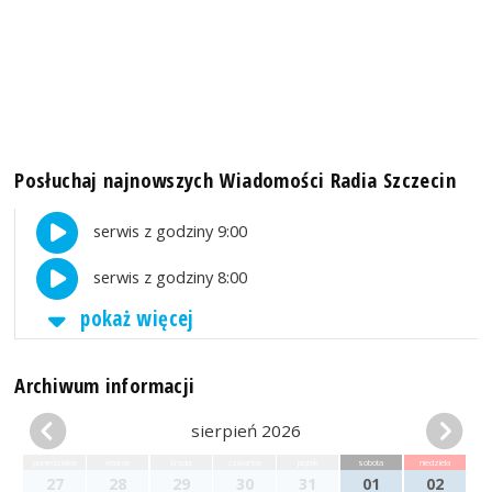
Posłuchaj najnowszych Wiadomości Radia Szczecin
serwis z godziny 9:00
serwis z godziny 8:00
pokaż więcej
Archiwum informacji
sierpień 2026
poniedziałek
wtorek
środa
czwartek
piątek
sobota
niedziela
27
28
29
30
31
01
02