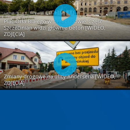
Plac Orła Białego w przebudowie. Część
Szczecinian widzi głównie beton [WIDEO,
ZDJĘCIA]
Zmiany drogowe na ulicy Andersena [WIDEO,
ZDJĘCIA]