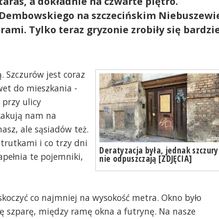
aras, a dokładnie na czwarte piętro.
y Dembowskiego na szczecińskim Niebuszewi
rami. Tylko teraz gryzonie zrobiły się bardzi
. Szczurów jest coraz
wet do mieszkania -
przy ulicy
kakują nam na
nasz, ale sąsiadów też.
trutkami i co trzy dni
Deratyzacja była, jednak szczury
apełnia te pojemniki,
nie odpuszczają [ZDJĘCIA]
koczyć co najmniej na wysokość metra. Okno było
 tę szparę, między ramę okna a futrynę. Na nasze