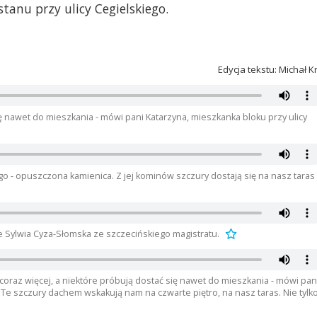
tanu przy ulicy Cegielskiego.
Edycja tekstu: Michał K
ię nawet do mieszkania - mówi pani Katarzyna, mieszkanka bloku przy ulicy
go - opuszczona kamienica. Z jej kominów szczury dostają się na nasz taras 
 Sylwia Cyza-Słomska ze szczecińskiego magistratu.
 coraz więcej, a niektóre próbują dostać się nawet do mieszkania - mówi pan
Te szczury dachem wskakują nam na czwarte piętro, na nasz taras. Nie tylk