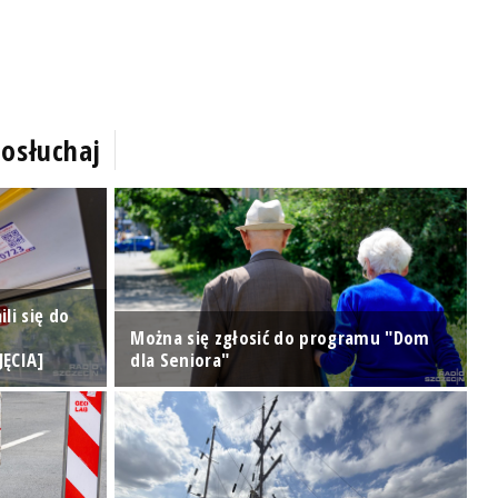
osłuchaj
li się do
Można się zgłosić do programu "Dom
N
JĘCIA]
dla Seniora"
K