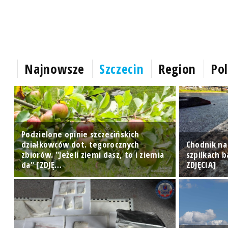
Najnowsze
Szczecin
Region
Pol
Podzielone opinie szczecińskich
działkowców dot. tegorocznych
Chodnik na
zbiorów. "Jeżeli ziemi dasz, to i ziemia
szpilkach b
da" [ZDJĘ…
ZDJĘCIA]