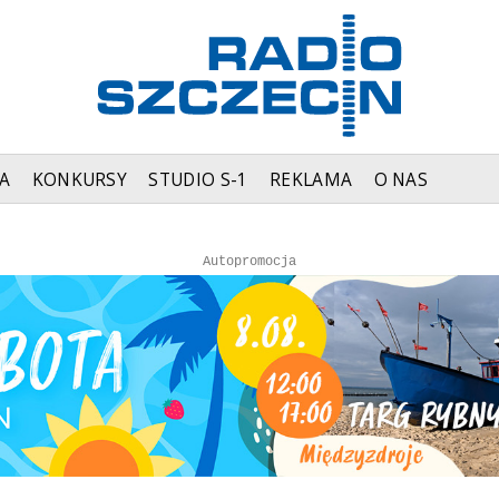
A
KONKURSY
STUDIO S-1
REKLAMA
O NAS
Autopromocja
Autopromocja