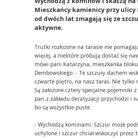
Wychodzą z kominów i skaczą na t
Mieszkańcy kamienicy przy ulic
od dwóch lat zmagają się ze szczu
aktywne.
Trutki rozłożone na tarasie nie pomagają
więcej, a niektóre próbują dostać się na
mówi pani Katarzyna, mieszkanka bloku 
Dembowskiego: - Te szczury dachem ws
czwarte piętro, na nasz taras. Nie tylko 
Są założone cztery specjalne pojemniki z 
pan z zakładu deratyzacji przychodzi i n
bo są wszystkie puste.
- Wychodzą kominami. Szczur może pods
uchylone i szczur chciał wskoczyć przez