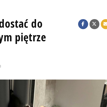
 dostać do
ym piętrze
I