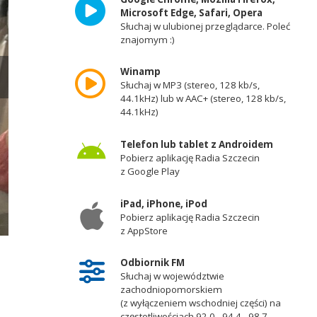
Microsoft Edge, Safari, Opera
Słuchaj w ulubionej przeglądarce. Poleć
znajomym :)
Winamp
Słuchaj w MP3 (stereo, 128 kb/s,
44.1kHz) lub w AAC+ (stereo, 128 kb/s,
44.1kHz)
Telefon lub tablet z Androidem
Pobierz aplikację Radia Szczecin
z Google Play
iPad, iPhone, iPod
Pobierz aplikację Radia Szczecin
z AppStore
Fot. Krzysztof Cichocki [Radio Szczecin]
Odbiornik FM
Słuchaj w województwie
zachodniopomorskiem
(z wyłączeniem wschodniej części) na
częstotliwościach 92,0 - 94,4 - 98,7 -