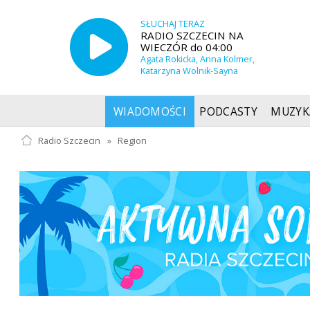
SŁUCHAJ TERAZ
RADIO SZCZECIN NA
WIECZÓR do 04:00
Agata Rokicka, Anna Kolmer,
Katarzyna Wolnik-Sayna
WIADOMOŚCI
PODCASTY
MUZYK
Radio Szczecin
»
Region