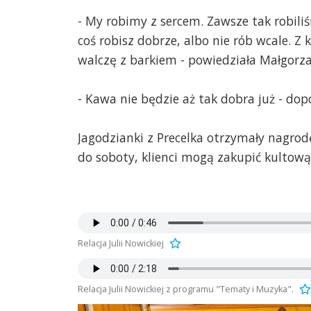
- My robimy z sercem. Zawsze tak robili
coś robisz dobrze, albo nie rób wcale. Z
walczę z barkiem - powiedziała Małgorzat
- Kawa nie będzie aż tak dobra już - dop
Jagodzianki z Precelka otrzymały nagrodę
do soboty, klienci mogą zakupić kultow
Relacja Julii Nowickiej
Relacja Julii Nowickiej z programu "Tematy i Muzyka".