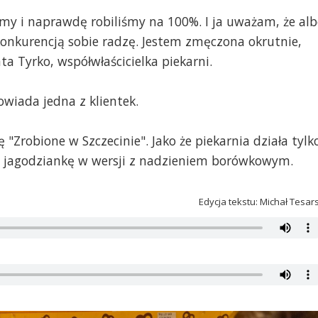
śmy i naprawdę robiliśmy na 100%. I ja uważam, że al
 konkurencją sobie radzę. Jestem zmęczona okrutnie,
a Tyrko, współwłaścicielka piekarni.
owiada jedna z klientek.
 "Zrobione w Szczecinie". Jako że piekarnia działa tylk
ą jagodziankę w wersji z nadzieniem borówkowym.
Edycja tekstu: Michał Tesar