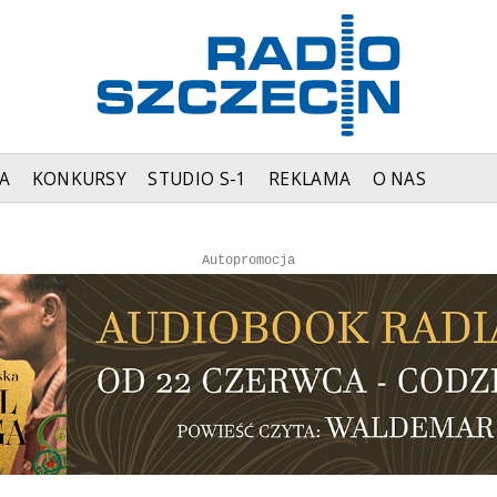
A
KONKURSY
STUDIO S-1
REKLAMA
O NAS
Autopromocja
Autopromocja
Reklama