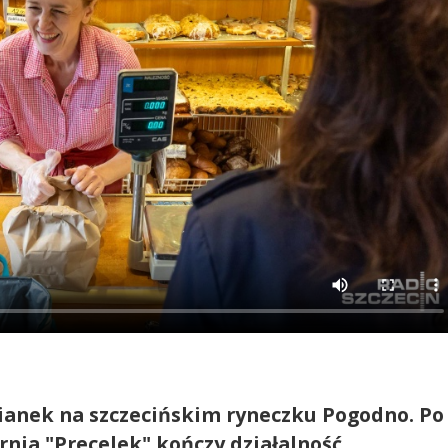
zianek na szczecińskim ryneczku Pogodno. Po
rnia "Precelek" kończy działalność.