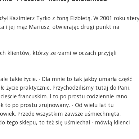
żył Kazimierz Tyrko z żoną Elżbietą. W 2001 roku ster
a i jej mąż Mariusz, otwierając drugi punkt na
ych klientów, którzy ze łzami w oczach przyjęli
e takie życie. - Dla mnie to tak jakby umarła część
łe życie praktycznie. Przychodziliśmy tutaj do Pani.
eście francuskim. I to po prostu codziennie rano
ek to po prostu zrujnowany. - Od wielu lat tu
łowiek. Przede wszystkim zawsze uśmiechnięta,
o tego sklepu, to też się uśmiechał - mówią klienci