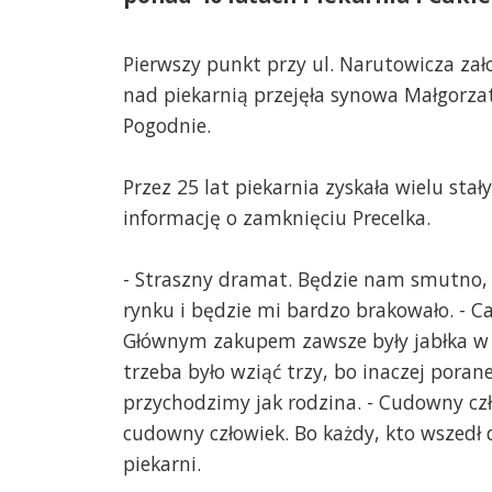
Pierwszy punkt przy ul. Narutowicza zało
nad piekarnią przejęła synowa Małgorzat
Pogodnie.
Przez 25 lat piekarnia zyskała wielu stał
informację o zamknięciu Precelka.
- Straszny dramat. Będzie nam smutno, al
rynku i będzie mi bardzo brakowało. - Ca
Głównym zakupem zawsze były jabłka w ci
trzeba było wziąć trzy, bo inaczej poran
przychodzimy jak rodzina. - Cudowny cz
cudowny człowiek. Bo każdy, kto wszedł d
piekarni.