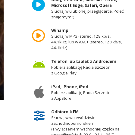
Microsoft Edge, Safari, Opera
Słuchaj w ulubionej przeglądarce. Poleć
znajomym :)
Winamp
Słuchaj w MP3 (stereo, 128 kb/s,
44.1kHz) lub w AAC+ (stereo, 128 kb/s,
44.1kHz)
Telefon lub tablet z Androidem
Pobierz aplikację Radia Szczecin
z Google Play
iPad, iPhone, iPod
Pobierz aplikację Radia Szczecin
z AppStore
Odbiornik FM
Słuchaj w województwie
zachodniopomorskiem
(z wyłączeniem wschodniej części) na
częstotliwościach 92,0 - 94,4 - 98,7 -