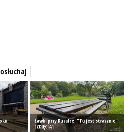
osłuchaj
doku
Ławki przy Rusałce. "Tu jest strasznie"
U
[ZDJĘCIA]
d