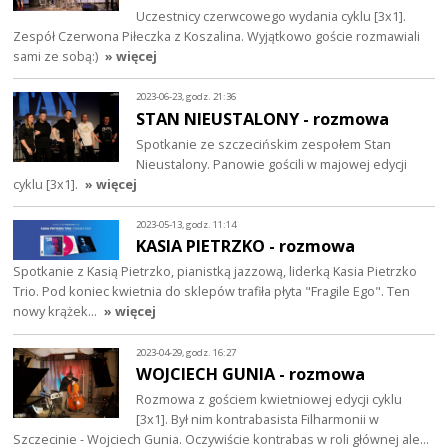
Uczestnicy czerwcowego wydania cyklu [3x1].
Zespół Czerwona Piłeczka z Koszalina. Wyjątkowo goście rozmawiali
sami ze sobą:)
» więcej
2023-06-23, godz. 21:36
STAN NIEUSTALONY - rozmowa
Spotkanie ze szczecińskim zespołem Stan
Nieustalony. Panowie gościli w majowej edycji
cyklu [3x1].
» więcej
2023-05-13, godz. 11:14
KASIA PIETRZKO - rozmowa
Spotkanie z Kasią Pietrzko, pianistką jazzową, liderką Kasia Pietrzko
Trio. Pod koniec kwietnia do sklepów trafiła płyta "Fragile Ego". Ten
nowy krążek…
» więcej
2023-04-29, godz. 16:27
WOJCIECH GUNIA - rozmowa
Rozmowa z gościem kwietniowej edycji cyklu
[3x1]. Był nim kontrabasista Filharmonii w
Szczecinie - Wojciech Gunia. Oczywiście kontrabas w roli głównej ale…