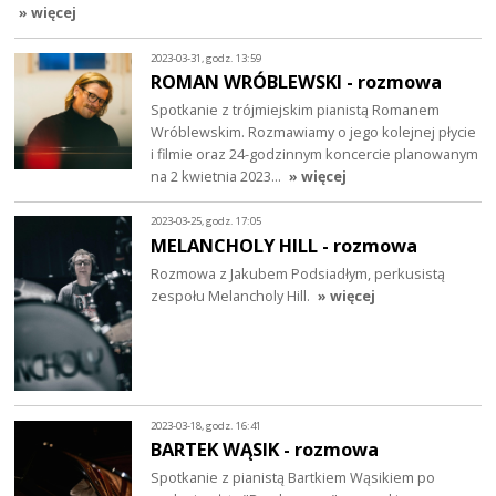
» więcej
2023-03-31, godz. 13:59
ROMAN WRÓBLEWSKI - rozmowa
Spotkanie z trójmiejskim pianistą Romanem
Wróblewskim. Rozmawiamy o jego kolejnej płycie
i filmie oraz 24-godzinnym koncercie planowanym
na 2 kwietnia 2023…
» więcej
2023-03-25, godz. 17:05
MELANCHOLY HILL - rozmowa
Rozmowa z Jakubem Podsiadłym, perkusistą
zespołu Melancholy Hill.
» więcej
2023-03-18, godz. 16:41
BARTEK WĄSIK - rozmowa
Spotkanie z pianistą Bartkiem Wąsikiem po