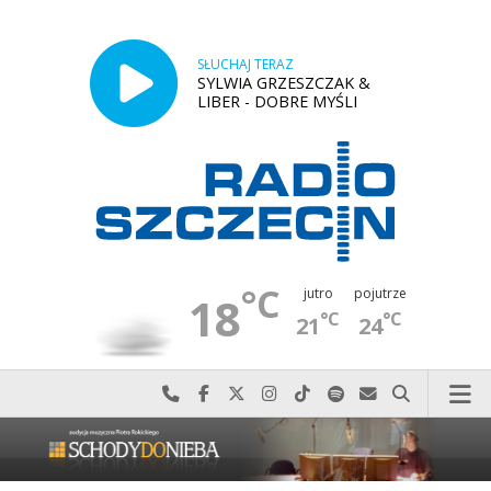
SŁUCHAJ TERAZ
SYLWIA GRZESZCZAK &
LIBER - DOBRE MYŚLI
°C
jutro
pojutrze
18
°C
°C
21
24
Najlepiej po prostu do nas zadzwoń
Odwiedź nas na Facebook-u
Odwiedź nas na X
Odwiedź nas na Instagram-ie
Odwiedź nas na TikTok-u
Szukaj nas na Spotify
Wyślij do nas w
Szukaj