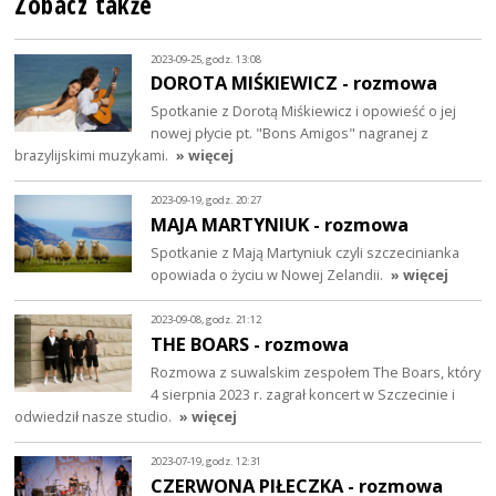
Zobacz także
2023-09-25, godz. 13:08
DOROTA MIŚKIEWICZ - rozmowa
Spotkanie z Dorotą Miśkiewicz i opowieść o jej
nowej płycie pt. "Bons Amigos" nagranej z
brazylijskimi muzykami.
» więcej
2023-09-19, godz. 20:27
MAJA MARTYNIUK - rozmowa
Spotkanie z Mają Martyniuk czyli szczecinianka
opowiada o życiu w Nowej Zelandii.
» więcej
2023-09-08, godz. 21:12
THE BOARS - rozmowa
Rozmowa z suwalskim zespołem The Boars, który
4 sierpnia 2023 r. zagrał koncert w Szczecinie i
odwiedził nasze studio.
» więcej
2023-07-19, godz. 12:31
CZERWONA PIŁECZKA - rozmowa