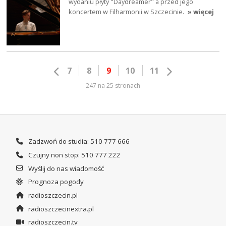
wydaniu płyty "Daydreamer" a przed jego
koncertem w Filharmonii w Szczecinie.
» więcej
7
8
9
10
11
247 na 25 stronach
Zadzwoń do studia: 510 777 666
Czujny non stop: 510 777 222
Wyślij do nas wiadomość
Prognoza pogody
radioszczecin.pl
radioszczecinextra.pl
radioszczecin.tv