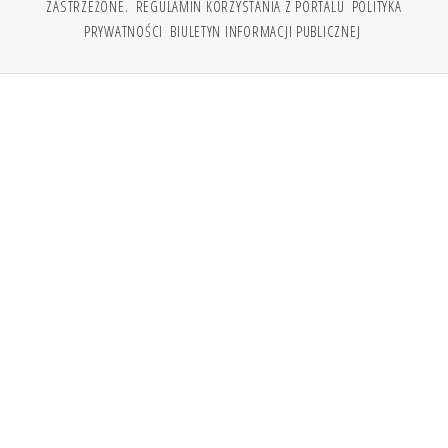
ZASTRZEŻONE.
REGULAMIN KORZYSTANIA Z PORTALU
POLITYKA
PRYWATNOŚCI
BIULETYN INFORMACJI PUBLICZNEJ