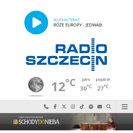
SŁUCHAJ TERAZ
RÓŻE EUROPY - JEDWAB
°C
jutro
pojutrze
12
°C
°C
30
27
Najlepiej po prostu do nas zadzwoń
Odwiedź nas na Facebook-u
Odwiedź nas na X
Odwiedź nas na Instagram-ie
Odwiedź nas na TikTok-u
Szukaj nas na Spotify
Wyślij do nas w
Szukaj