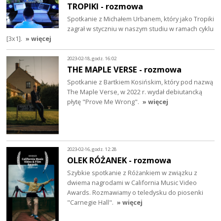
TROPIKI - rozmowa
Spotkanie z Michałem Urbanem, który jako Tropiki
zagrał w styczniu w naszym studiu w ramach cyklu
[3x1].
» więcej
2023-02-18, godz. 16:02
THE MAPLE VERSE - rozmowa
Spotkanie z Bartkiem Kosińskim, który pod nazwą
The Maple Verse, w 2022 r. wydał debiutancką
płytę "Prove Me Wrong".
» więcej
2023-02-16, godz. 12:28
OLEK RÓŻANEK - rozmowa
Szybkie spotkanie z Różankiem w związku z
dwiema nagrodami w California Music Video
Awards. Rozmawiamy o teledysku do piosenki
"Carnegie Hall".
» więcej