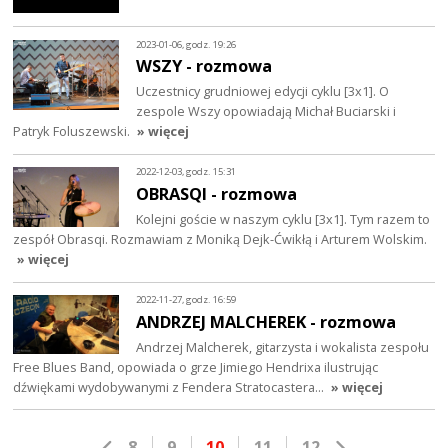
2023-01-06, godz. 19:26
WSZY - rozmowa
Uczestnicy grudniowej edycji cyklu [3x1]. O
zespole Wszy opowiadają Michał Buciarski i
Patryk Foluszewski.
» więcej
2022-12-03, godz. 15:31
OBRASQI - rozmowa
Kolejni goście w naszym cyklu [3x1]. Tym razem to
zespół Obrasqi. Rozmawiam z Moniką Dejk-Ćwikłą i Arturem Wolskim.
» więcej
2022-11-27, godz. 16:59
ANDRZEJ MALCHEREK - rozmowa
Andrzej Malcherek, gitarzysta i wokalista zespołu
Free Blues Band, opowiada o grze Jimiego Hendrixa ilustrując
dźwiękami wydobywanymi z Fendera Stratocastera…
» więcej
8
9
10
11
12