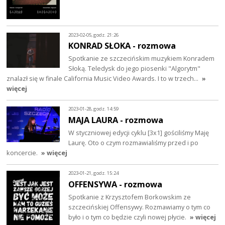
2023-02-05, godz. 21:26
KONRAD SŁOKA - rozmowa
Spotkanie ze szczecińskim muzykiem Konradem
Słoką. Teledysk do jego piosenki "Algorytm"
znalazł się w finale California Music Video Awards. I to w trzech…
»
więcej
2023-01-28, godz. 14:59
MAJA LAURA - rozmowa
W styczniowej edycji cyklu [3x1] gościliśmy Maję
Laurę. Oto o czym rozmawialiśmy przed i po
koncercie.
» więcej
2023-01-21, godz. 15:24
OFFENSYWA - rozmowa
Spotkanie z Krzysztofem Borkowskim ze
szczecińskiej Offensywy. Rozmawiamy o tym co
było i o tym co będzie czyli nowej płycie.
» więcej