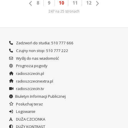
8
9
10
11
12
247 na 25 stronach
Zadzwoń do studia: 510 777 666
Czujny non stop: 510 777 222
Wyślij do nas wiadomość
Prognoza pogody
radioszczecin.pl
radioszczecinextra.pl
radioszczecin.tv
Biuletyn Informacji Publicznej
Posłuchaj teraz
Logowanie
DUŻA CZCIONKA
DUŻY KONTRAST