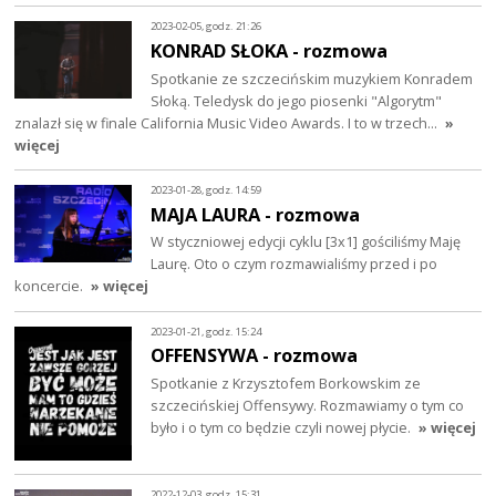
2023-02-05, godz. 21:26
KONRAD SŁOKA - rozmowa
Spotkanie ze szczecińskim muzykiem Konradem
Słoką. Teledysk do jego piosenki "Algorytm"
znalazł się w finale California Music Video Awards. I to w trzech…
»
więcej
2023-01-28, godz. 14:59
MAJA LAURA - rozmowa
W styczniowej edycji cyklu [3x1] gościliśmy Maję
Laurę. Oto o czym rozmawialiśmy przed i po
koncercie.
» więcej
2023-01-21, godz. 15:24
OFFENSYWA - rozmowa
Spotkanie z Krzysztofem Borkowskim ze
szczecińskiej Offensywy. Rozmawiamy o tym co
było i o tym co będzie czyli nowej płycie.
» więcej
2022-12-03, godz. 15:31