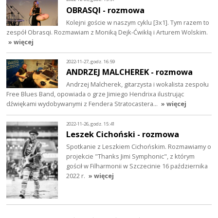
OBRASQI - rozmowa
Kolejni goście w naszym cyklu [3x1]. Tym razem to
zespół Obrasqi. Rozmawiam z Moniką Dejk-Ćwikłą i Arturem Wolskim.
» więcej
2022-11-27, godz. 16:59
ANDRZEJ MALCHEREK - rozmowa
Andrzej Malcherek, gitarzysta i wokalista zespołu
Free Blues Band, opowiada o grze Jimiego Hendrixa ilustrując
dźwiękami wydobywanymi z Fendera Stratocastera…
» więcej
2022-11-26, godz. 15:41
Leszek Cichoński - rozmowa
Spotkanie z Leszkiem Cichońskim. Rozmawiamy o
projekcie "Thanks Jimi Symphonic", z którym
gościł w Filharmonii w Szczecinie 16 października
2022 r.
» więcej