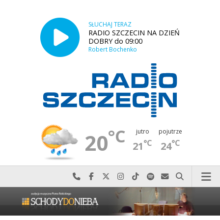
SŁUCHAJ TERAZ
RADIO SZCZECIN NA DZIEŃ
DOBRY do 09:00
Robert Bochenko
°C
jutro
pojutrze
20
°C
°C
21
24
Najlepiej po prostu do nas zadzwoń
Odwiedź nas na Facebook-u
Odwiedź nas na X
Odwiedź nas na Instagram-ie
Odwiedź nas na TikTok-u
Szukaj nas na Spotify
Wyślij do nas w
Szukaj