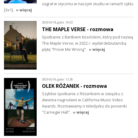
zagrał w styczniu w naszym studiu w ramach cyklu
[3x1].
» więcej
2023-02-18, godz. 16:02
THE MAPLE VERSE - rozmowa
Spotkanie z Bartkiem Kosińskim, który pod nazwą
The Maple Verse, w 2022 r. wydał debiutancką
płytę "Prove Me Wrong".
» więcej
2023-02-16, godz. 12:28
OLEK RÓŻANEK - rozmowa
Szybkie spotkanie z Różankiem w związku z
dwiema nagrodami w California Music Video
Awards. Rozmawiamy o teledysku do piosenki
"Carnegie Hall".
» więcej