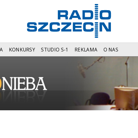
A
KONKURSY
STUDIO S-1
REKLAMA
O NAS