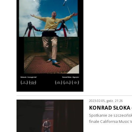
2023-02-05, godz. 21:26
KONRAD SŁOKA 
Spotkanie ze szczecińs
finale California Music 