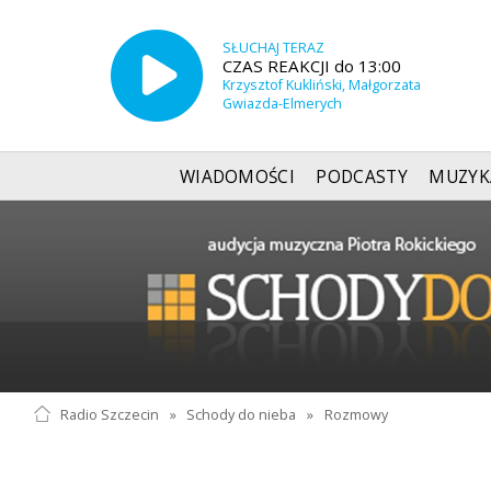
SŁUCHAJ TERAZ
CZAS REAKCJI do 13:00
Krzysztof Kukliński, Małgorzata
Gwiazda-Elmerych
WIADOMOŚCI
PODCASTY
MUZYK
Radio Szczecin
»
Schody do nieba
»
Rozmowy