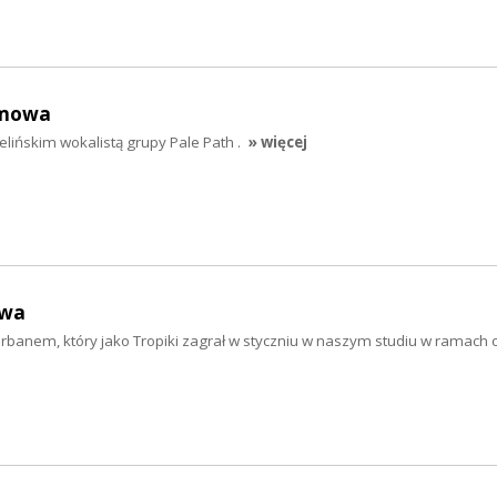
zmowa
ińskim wokalistą grupy Pale Path .
» więcej
owa
banem, który jako Tropiki zagrał w styczniu w naszym studiu w ramach cy