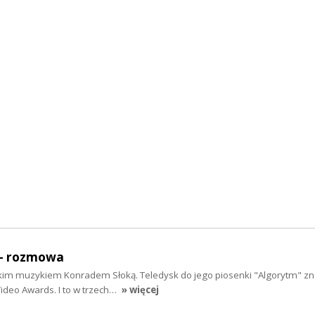
- rozmowa
kim muzykiem Konradem Słoką. Teledysk do jego piosenki "Algorytm" zna
Video Awards. I to w trzech…
» więcej