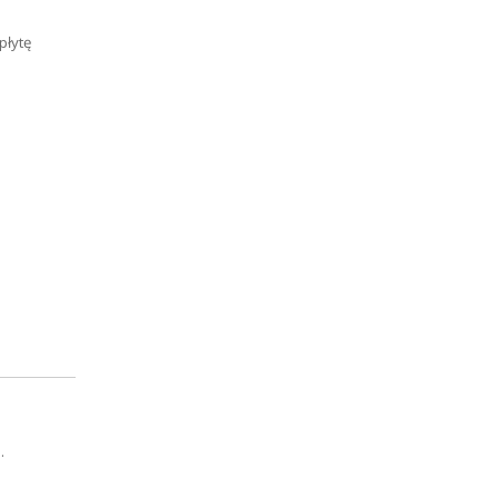
płytę
.