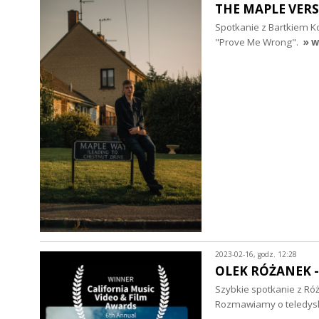
THE MAPLE VERS
Spotkanie z Bartkiem Ko
"Prove Me Wrong".
» w
2023-02-16, godz. 12:28
OLEK RÓŻANEK 
Szybkie spotkanie z Ró
Rozmawiamy o teledysku