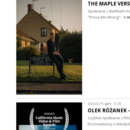
THE MAPLE VERS
Spotkanie z Bartkiem Ko
"Prove Me Wrong".
» w
2023-02-16, godz. 12:28
OLEK RÓŻANEK 
Szybkie spotkanie z Ró
Rozmawiamy o teledysku