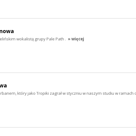
zmowa
ińskim wokalistą grupy Pale Path .
» więcej
owa
banem, który jako Tropiki zagrał w styczniu w naszym studiu w ramach cy