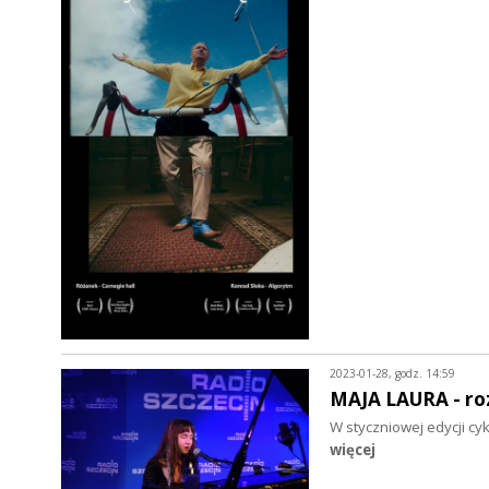
2023-01-28, godz. 14:59
MAJA LAURA - r
W styczniowej edycji cy
więcej