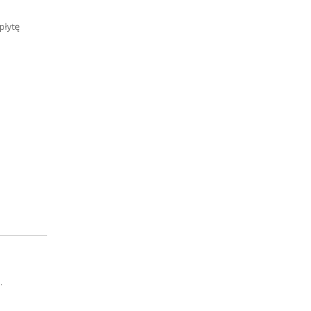
płytę
.