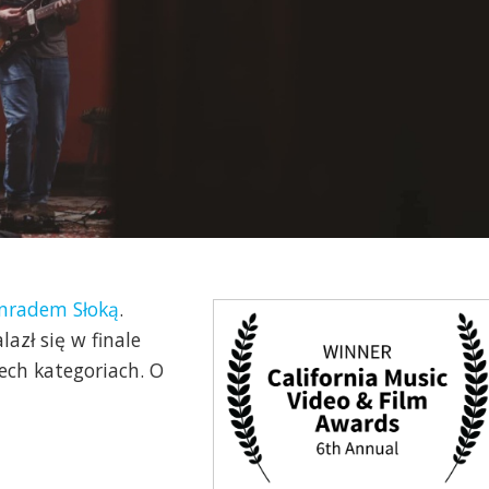
nradem Słoką
.
azł się w finale
zech kategoriach. O