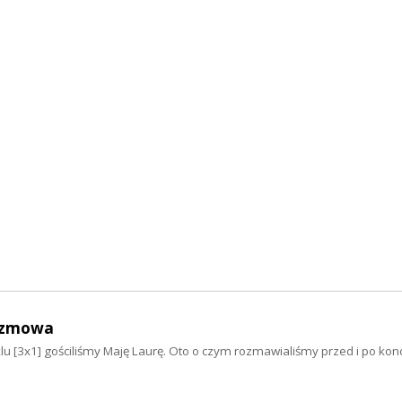
ozmowa
klu [3x1] gościliśmy Maję Laurę. Oto o czym rozmawialiśmy przed i po kon