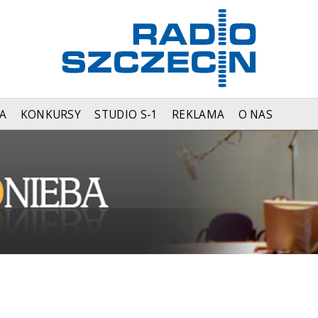
A
KONKURSY
STUDIO S-1
REKLAMA
O NAS