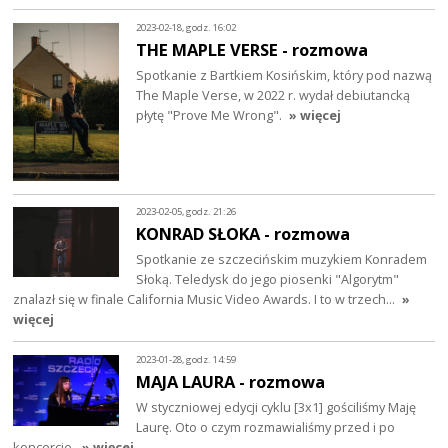
2023-02-18, godz. 16:02
THE MAPLE VERSE - rozmowa
Spotkanie z Bartkiem Kosińskim, który pod nazwą
The Maple Verse, w 2022 r. wydał debiutancką
płytę "Prove Me Wrong".
» więcej
2023-02-05, godz. 21:26
KONRAD SŁOKA - rozmowa
Spotkanie ze szczecińskim muzykiem Konradem
Słoką. Teledysk do jego piosenki "Algorytm"
znalazł się w finale California Music Video Awards. I to w trzech…
»
więcej
2023-01-28, godz. 14:59
MAJA LAURA - rozmowa
W styczniowej edycji cyklu [3x1] gościliśmy Maję
Laurę. Oto o czym rozmawialiśmy przed i po
koncercie.
» więcej