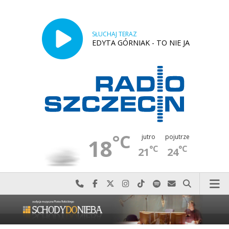
SŁUCHAJ TERAZ
EDYTA GÓRNIAK - TO NIE JA
°C
jutro
pojutrze
18
°C
°C
21
24
Najlepiej po prostu do nas zadzwoń
Odwiedź nas na Facebook-u
Odwiedź nas na X
Odwiedź nas na Instagram-ie
Odwiedź nas na TikTok-u
Szukaj nas na Spotify
Wyślij do nas w
Szukaj