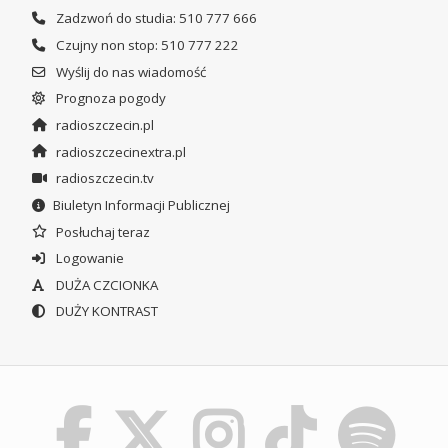
Zadzwoń do studia: 510 777 666
Czujny non stop: 510 777 222
Wyślij do nas wiadomość
Prognoza pogody
radioszczecin.pl
radioszczecinextra.pl
radioszczecin.tv
Biuletyn Informacji Publicznej
Posłuchaj teraz
Logowanie
DUŻA CZCIONKA
DUŻY KONTRAST