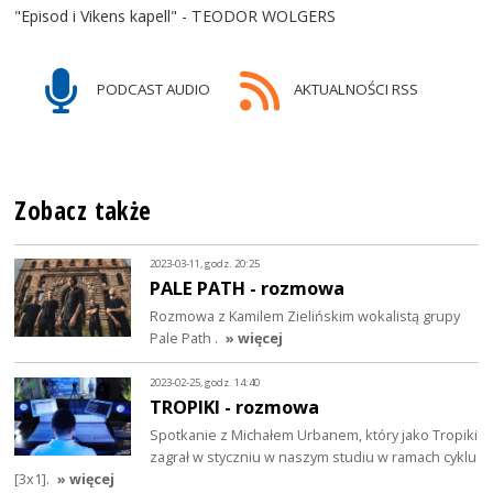
"Episod i Vikens kapell" - TEODOR WOLGERS
PODCAST AUDIO
AKTUALNOŚCI RSS
Zobacz także
2023-03-11, godz. 20:25
PALE PATH - rozmowa
Rozmowa z Kamilem Zielińskim wokalistą grupy
Pale Path .
» więcej
2023-02-25, godz. 14:40
TROPIKI - rozmowa
Spotkanie z Michałem Urbanem, który jako Tropiki
zagrał w styczniu w naszym studiu w ramach cyklu
[3x1].
» więcej