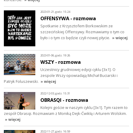
2023-01-21, godz. 15:24
OFFENSYWA - rozmowa
Spotkanie z Krzysztofem Borkowskim ze
szczecińskiej Offensywy. Rozmawiamy o tym co
było i o tym co będzie czyli nowej płycie.
» więcej
2023-01-06, godz. 19:26
WSZY - rozmowa
Uczestnicy grudniowej edycji cyklu [3x1]. O
zespole Wszy opowiadają Michał Buciarski i
Patryk Foluszewski.
» więcej
2022-12-03, godz. 15:31
OBRASQI - rozmowa
Kolejni goście w naszym cyklu [3x1]. Tym razem to
zespół Obrasqi. Rozmawiam z Moniką Dejk-Ćwikłą i Arturem Wolskim.
» więcej
2022-11-27, godz. 16:59