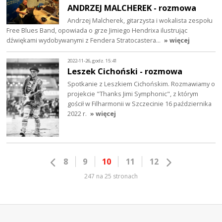
ANDRZEJ MALCHEREK - rozmowa
Andrzej Malcherek, gitarzysta i wokalista zespołu
Free Blues Band, opowiada o grze Jimiego Hendrixa ilustrując
dźwiękami wydobywanymi z Fendera Stratocastera…
» więcej
2022-11-26, godz. 15:41
Leszek Cichoński - rozmowa
Spotkanie z Leszkiem Cichońskim. Rozmawiamy o
projekcie "Thanks Jimi Symphonic", z którym
gościł w Filharmonii w Szczecinie 16 października
2022 r.
» więcej
8
9
10
11
12
247 na 25 stronach