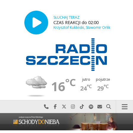
SŁUCHAJ TERAZ
CZAS REAKCJI do 02:00
Krzysztof Kukliński, Sławomir Orlik
°C
jutro
pojutrze
16
°C
°C
24
29
Najlepiej po prostu do nas zadzwoń
Odwiedź nas na Facebook-u
Odwiedź nas na X
Odwiedź nas na Instagram-ie
Odwiedź nas na TikTok-u
Szukaj nas na Spotify
Wyślij do nas w
Szukaj