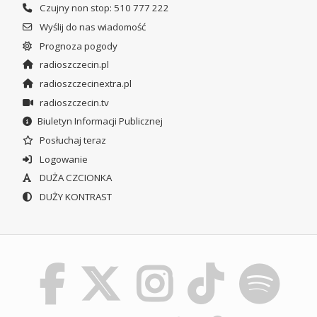
Czujny non stop: 510 777 222
Wyślij do nas wiadomość
Prognoza pogody
radioszczecin.pl
radioszczecinextra.pl
radioszczecin.tv
Biuletyn Informacji Publicznej
Posłuchaj teraz
Logowanie
DUŻA CZCIONKA
DUŻY KONTRAST