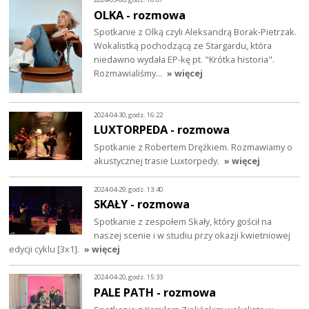
OLKA - rozmowa
Spotkanie z Olką czyli Aleksandrą Borak-Pietrzak.
Wokalistką pochodzącą ze Stargardu, która
niedawno wydała EP-kę pt. "Krótka historia".
Rozmawialiśmy…
» więcej
2024-04-30, godz. 16:22
LUXTORPEDA - rozmowa
Spotkanie z Robertem Drężkiem. Rozmawiamy o
akustycznej trasie Luxtorpedy.
» więcej
2024-04-29, godz. 13:40
SKAŁY - rozmowa
Spotkanie z zespołem Skały, który gościł na
naszej scenie i w studiu przy okazji kwietniowej
edycji cyklu [3x1].
» więcej
2024-04-20, godz. 15:33
PALE PATH - rozmowa