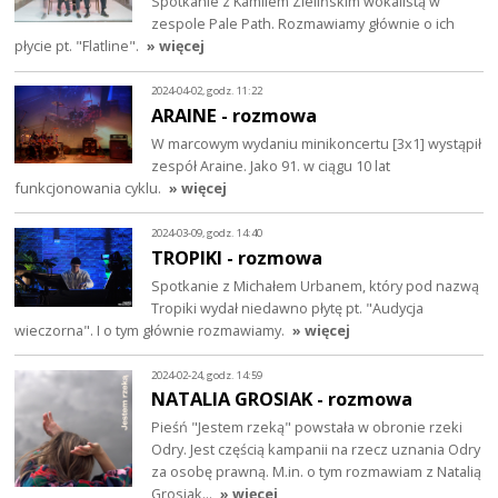
Spotkanie z Kamilem Zielińskim wokalistą w
zespole Pale Path. Rozmawiamy głównie o ich
płycie pt. "Flatline".
» więcej
2024-04-02, godz. 11:22
ARAINE - rozmowa
W marcowym wydaniu minikoncertu [3x1] wystąpił
zespół Araine. Jako 91. w ciągu 10 lat
funkcjonowania cyklu.
» więcej
2024-03-09, godz. 14:40
TROPIKI - rozmowa
Spotkanie z Michałem Urbanem, który pod nazwą
Tropiki wydał niedawno płytę pt. "Audycja
wieczorna". I o tym głównie rozmawiamy.
» więcej
2024-02-24, godz. 14:59
NATALIA GROSIAK - rozmowa
Pieśń "Jestem rzeką" powstała w obronie rzeki
Odry. Jest częścią kampanii na rzecz uznania Odry
za osobę prawną. M.in. o tym rozmawiam z Natalią
Grosiak…
» więcej