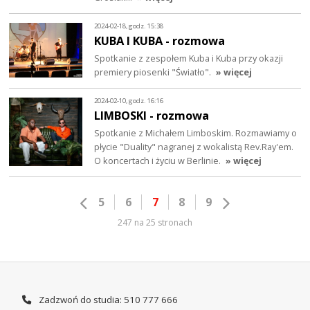
2024-02-18, godz. 15:38
KUBA I KUBA - rozmowa
Spotkanie z zespołem Kuba i Kuba przy okazji
premiery piosenki "Światło".
» więcej
2024-02-10, godz. 16:16
LIMBOSKI - rozmowa
Spotkanie z Michałem Limboskim. Rozmawiamy o
płycie "Duality" nagranej z wokalistą Rev.Ray'em.
O koncertach i życiu w Berlinie.
» więcej
5
6
7
8
9
247 na 25 stronach
Zadzwoń do studia: 510 777 666