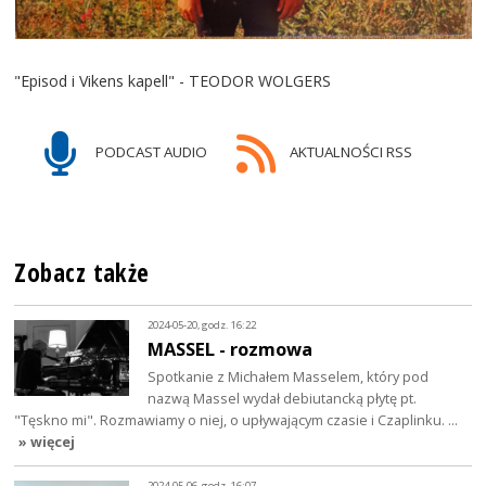
"Episod i Vikens kapell" - TEODOR WOLGERS
PODCAST AUDIO
AKTUALNOŚCI RSS
Zobacz także
2024-05-20, godz. 16:22
MASSEL - rozmowa
Spotkanie z Michałem Masselem, który pod
nazwą Massel wydał debiutancką płytę pt.
"Tęskno mi". Rozmawiamy o niej, o upływającym czasie i Czaplinku. …
» więcej
2024-05-06, godz. 16:07