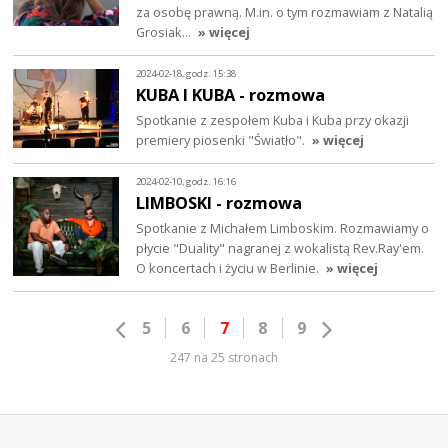
za osobę prawną. M.in. o tym rozmawiam z Natalią
Grosiak…
» więcej
2024-02-18, godz. 15:38
KUBA I KUBA - rozmowa
Spotkanie z zespołem Kuba i Kuba przy okazji
premiery piosenki "Światło".
» więcej
2024-02-10, godz. 16:16
LIMBOSKI - rozmowa
Spotkanie z Michałem Limboskim. Rozmawiamy o
płycie "Duality" nagranej z wokalistą Rev.Ray'em.
O koncertach i życiu w Berlinie.
» więcej
5
6
7
8
9
247 na 25 stronach