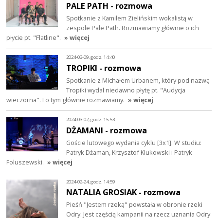
PALE PATH - rozmowa
Spotkanie z Kamilem Zielińskim wokalistą w
zespole Pale Path. Rozmawiamy głównie o ich
płycie pt. "Flatline".
» więcej
2024-03-09, godz. 14:40
TROPIKI - rozmowa
Spotkanie z Michałem Urbanem, który pod nazwą
Tropiki wydał niedawno płytę pt. "Audycja
wieczorna". I o tym głównie rozmawiamy.
» więcej
2024-03-02, godz. 15:53
DŻAMANI - rozmowa
Goście lutowego wydania cyklu [3x1]. W studiu:
Patryk Dżaman, Krzysztof Klukowski i Patryk
Foluszewski.
» więcej
2024-02-24, godz. 14:59
NATALIA GROSIAK - rozmowa
Pieśń "Jestem rzeką" powstała w obronie rzeki
Odry. Jest częścią kampanii na rzecz uznania Odry