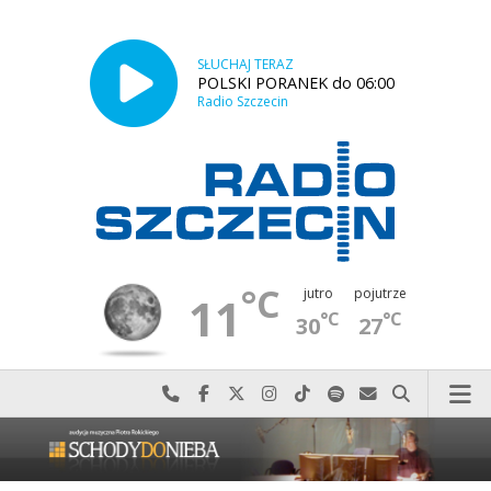
SŁUCHAJ TERAZ
POLSKI PORANEK do 06:00
Radio Szczecin
°C
jutro
pojutrze
11
°C
°C
30
27
Najlepiej po prostu do nas zadzwoń
Odwiedź nas na Facebook-u
Odwiedź nas na X
Odwiedź nas na Instagram-ie
Odwiedź nas na TikTok-u
Szukaj nas na Spotify
Wyślij do nas w
Szukaj