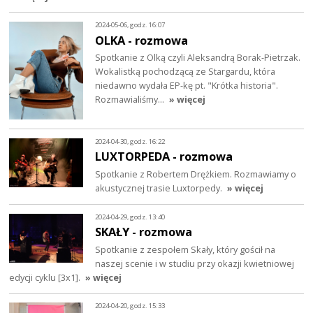
2024-05-06, godz. 16:07
OLKA - rozmowa
Spotkanie z Olką czyli Aleksandrą Borak-Pietrzak.
Wokalistką pochodzącą ze Stargardu, która
niedawno wydała EP-kę pt. "Krótka historia".
Rozmawialiśmy…
» więcej
2024-04-30, godz. 16:22
LUXTORPEDA - rozmowa
Spotkanie z Robertem Drężkiem. Rozmawiamy o
akustycznej trasie Luxtorpedy.
» więcej
2024-04-29, godz. 13:40
SKAŁY - rozmowa
Spotkanie z zespołem Skały, który gościł na
naszej scenie i w studiu przy okazji kwietniowej
edycji cyklu [3x1].
» więcej
2024-04-20, godz. 15:33