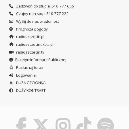
Zadzwoń do studia: 510 777 666
Czujny non stop: 510 777 222
Wyślij do nas wiadomość
Prognoza pogody
radioszczecin.pl
radioszczecinextra.pl
radioszczecin.tv
Biuletyn Informacji Publicznej
Posłuchaj teraz
Logowanie
DUŻA CZCIONKA
DUŻY KONTRAST