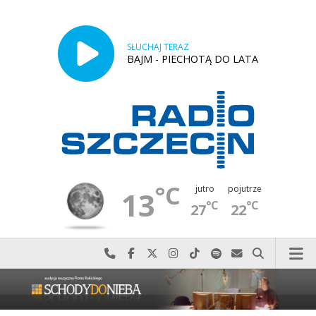
SŁUCHAJ TERAZ
BAJM - PIECHOTĄ DO LATA
°C
jutro
pojutrze
13
°C
°C
27
22
Najlepiej po prostu do nas zadzwoń
Odwiedź nas na Facebook-u
Odwiedź nas na X
Odwiedź nas na Instagram-ie
Odwiedź nas na TikTok-u
Szukaj nas na Spotify
Wyślij do nas w
Szukaj