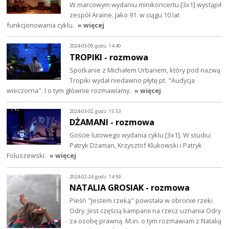
W marcowym wydaniu minikoncertu [3x1] wystąpił
zespół Araine. Jako 91. w ciągu 10 lat
funkcjonowania cyklu.
» więcej
2024-03-09, godz. 14:40
TROPIKI - rozmowa
Spotkanie z Michałem Urbanem, który pod nazwą
Tropiki wydał niedawno płytę pt. "Audycja
wieczorna". I o tym głównie rozmawiamy.
» więcej
2024-03-02, godz. 15:53
DŻAMANI - rozmowa
Goście lutowego wydania cyklu [3x1]. W studiu:
Patryk Dżaman, Krzysztof Klukowski i Patryk
Foluszewski.
» więcej
2024-02-24, godz. 14:59
NATALIA GROSIAK - rozmowa
Pieśń "Jestem rzeką" powstała w obronie rzeki
Odry. Jest częścią kampanii na rzecz uznania Odry
za osobę prawną. M.in. o tym rozmawiam z Natalią