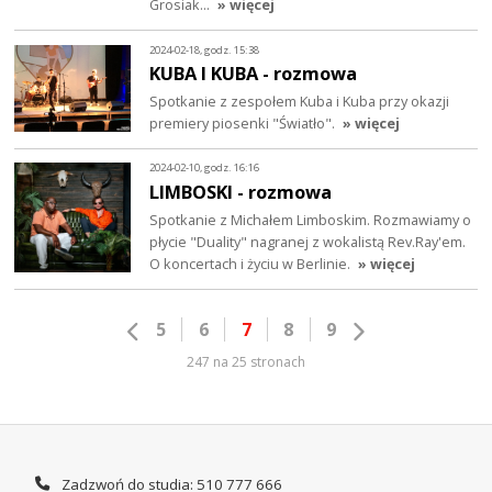
Grosiak…
» więcej
2024-02-18, godz. 15:38
KUBA I KUBA - rozmowa
Spotkanie z zespołem Kuba i Kuba przy okazji
premiery piosenki "Światło".
» więcej
2024-02-10, godz. 16:16
LIMBOSKI - rozmowa
Spotkanie z Michałem Limboskim. Rozmawiamy o
płycie "Duality" nagranej z wokalistą Rev.Ray'em.
O koncertach i życiu w Berlinie.
» więcej
5
6
7
8
9
247 na 25 stronach
Zadzwoń do studia: 510 777 666