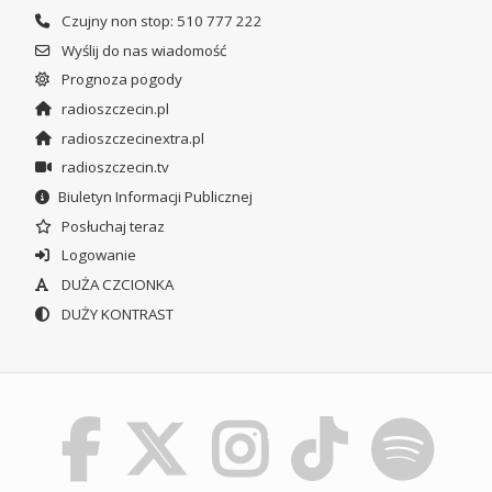
Czujny non stop: 510 777 222
Wyślij do nas wiadomość
Prognoza pogody
radioszczecin.pl
radioszczecinextra.pl
radioszczecin.tv
Biuletyn Informacji Publicznej
Posłuchaj teraz
Logowanie
DUŻA CZCIONKA
DUŻY KONTRAST