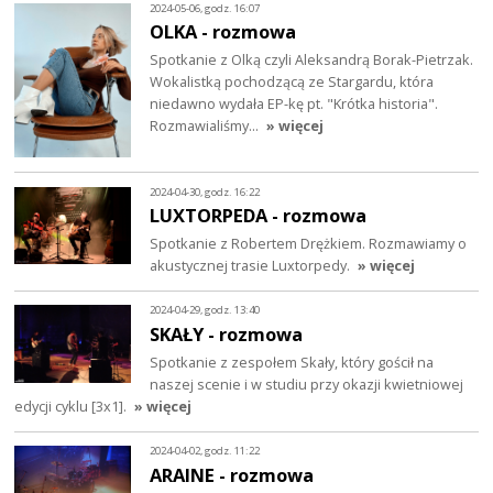
2024-05-06, godz. 16:07
OLKA - rozmowa
Spotkanie z Olką czyli Aleksandrą Borak-Pietrzak.
Wokalistką pochodzącą ze Stargardu, która
niedawno wydała EP-kę pt. "Krótka historia".
Rozmawialiśmy…
» więcej
2024-04-30, godz. 16:22
LUXTORPEDA - rozmowa
Spotkanie z Robertem Drężkiem. Rozmawiamy o
akustycznej trasie Luxtorpedy.
» więcej
2024-04-29, godz. 13:40
SKAŁY - rozmowa
Spotkanie z zespołem Skały, który gościł na
naszej scenie i w studiu przy okazji kwietniowej
edycji cyklu [3x1].
» więcej
2024-04-02, godz. 11:22
ARAINE - rozmowa