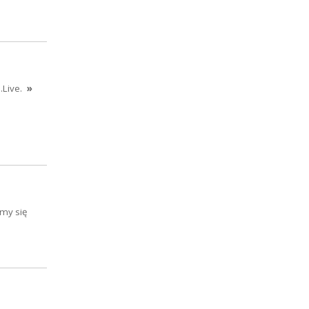
.Live.
»
amy się