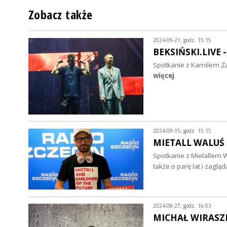
Zobacz także
2024-09-21, godz. 15:15
BEKSIŃSKI.LIVE 
Spotkanie z Kamilem Z
więcej
2024-09-15, godz. 15:15
MIETALL WALUŚ 
Spotkanie z Mielallem W
także o parę lat i zag
2024-08-27, godz. 16:03
MICHAŁ WIRASZ