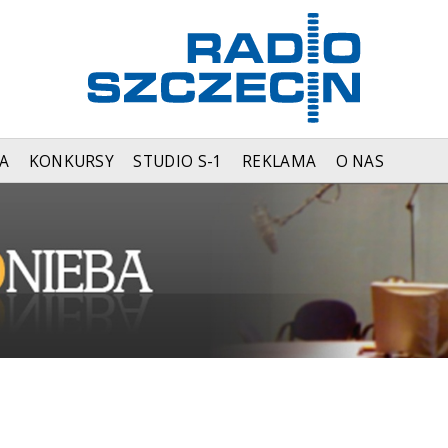
A
KONKURSY
STUDIO S-1
REKLAMA
O NAS