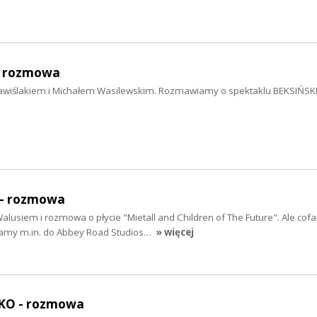
- rozmowa
awiślakiem i Michałem Wasilewskim. Rozmawiamy o spektaklu BEKSIŃSKI
- rozmowa
alusiem i rozmowa o płycie "Mietall and Children of The Future". Ale cof
lądamy m.in. do Abbey Road Studios…
» więcej
KO - rozmowa