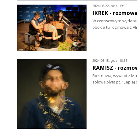
2024-06-22, godz. 19:00
IKREK - rozmow
W czerwcowym wydaniu cy
obok a tu rozmowa z Al
2024-06-18, godz. 16:35
RAMISZ - rozmo
Rozmowa, wywiad z Mac
solową płytą pt. "Lepiej