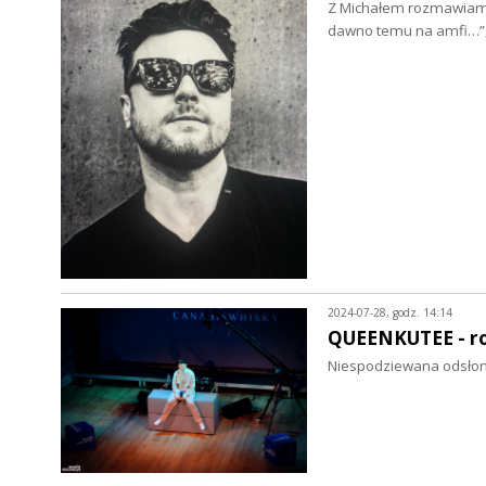
Z Michałem rozmawiamy o
dawno temu na amfi…”, 
2024-07-28, godz. 14:14
QUEENKUTEE - 
Niespodziewana odsłona