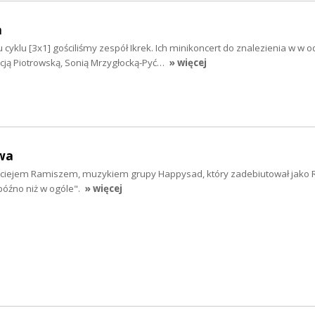
a
klu [3x1] gościliśmy zespół Ikrek. Ich minikoncert do znalezienia w w 
icją Piotrowską, Sonią Mrzygłocką-Pyć…
» więcej
wa
iejem Ramiszem, muzykiem grupy Happysad, który zadebiutował jako 
 późno niż w ogóle".
» więcej