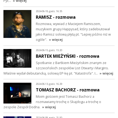
Pyć…
» więcej
2024-06-18, godz. 16:35
RAMISZ - rozmowa
Rozmowa, wywiad z Maciejem Ramiszem,
muzykiem grupy Happysad, który zadebiutował
jako Ramisz solową płytą pt. "Lepiej późno niż w
ogóle".
» więcej
2024-06-15, godz. 15:20
BARTEK MIEŻYŃSKI - rozmowa
Spotkanie z Bartkiem Mieżyńskim znanym ze
szczecińskich zespołów List Otwarty i Margins.
Właśnie wydał debiutancką, solową EP-kę pt. "Katastrofa". I…
» więcej
2024-06-13, godz. 16:29
TOMASZ BACHORZ - rozmowa
Moim gościem jest Tomasz Bachorz a
rozmawiamy trochę o Skajdogu a trochę o
zespole Zespół Dodna.
» więcej
2024-06-08, godz. 21:50