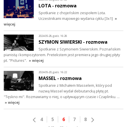
LOTA - rozmowa
Spotkanie z chojeńskim zespołem Lota.
Uczestnikami majowego wydania cyklu [3x1]
»
więcej
2024-05-28, godz. 16:28
SZYMON SIWIERSKI - rozmowa
Spotkanie z Szymonem Siwierskim. Poznańskim
pianistą i kompozytorem. Pretekstem jest premiera jego drugiej płyty
pt. "Pictures".
» więcej
2024-05-20, godz. 16:22
MASSEL - rozmowa
Spotkanie z Michałem Masselem, który pod
nazwą Massel wydał debiutancką płytę pt.
"Tęskno mi". Rozmawiamy o niej, o upływającym czasie i Czaplinku. …
» więcej
4
5
6
7
8