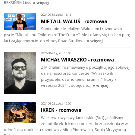
BEKSIŃSKI.Live.
» więcej
2024-09-15, godz. 15:15
MIETALL WALUŚ - rozmowa
Spotkanie z Mielallem Walusiem i rozmowa o
płycie "Mietall and Children of The Future". Ale cofamy się także o parę
lat i zaglądamy m.in. do Abbey Road Studios…
» więcej
2024-08-27, godz. 16:03
MICHAŁ WIRASZKO - rozmowa
Z Michałem rozmawiamy o początku jego solowej
działalności oraz koncercie "Wiraszko &
przyjaciele: dawno temu na amfi…”, który 7
września 2024 r. odbędzie…
» więcej
2024-06-22, godz. 19:00
IKREK - rozmowa
W czerwcowym wydaniu cyklu [3x1] gościliśmy
zespół Ikrek. Ich minikoncert do znalezienia w w
odnośniku obok a tu rozmowa z Alicją Piotrowską, Sonią Mrzygłocką-