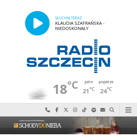
SŁUCHAJ TERAZ
KLAUDIA SZAFRAŃSKA -
NIEDOSKONAŁY
°C
jutro
pojutrze
18
°C
°C
21
24
Najlepiej po prostu do nas zadzwoń
Odwiedź nas na Facebook-u
Odwiedź nas na X
Odwiedź nas na Instagram-ie
Odwiedź nas na TikTok-u
Szukaj nas na Spotify
Wyślij do nas w
Szukaj