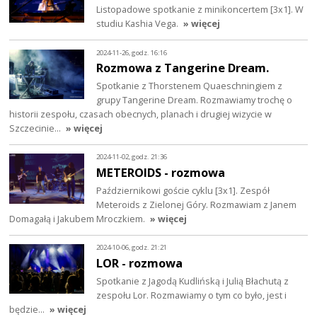
Listopadowe spotkanie z minikoncertem [3x1]. W
studiu Kashia Vega.
» więcej
2024-11-26, godz. 16:16
Rozmowa z Tangerine Dream.
Spotkanie z Thorstenem Quaeschningiem z
grupy Tangerine Dream. Rozmawiamy trochę o
historii zespołu, czasach obecnych, planach i drugiej wizycie w
Szczecinie…
» więcej
2024-11-02, godz. 21:36
METEROIDS - rozmowa
Październikowi goście cyklu [3x1]. Zespół
Meteroids z Zielonej Góry. Rozmawiam z Janem
Domagałą i Jakubem Mroczkiem.
» więcej
2024-10-06, godz. 21:21
LOR - rozmowa
Spotkanie z Jagodą Kudlińską i Julią Błachutą z
zespołu Lor. Rozmawiamy o tym co było, jest i
będzie...
» więcej