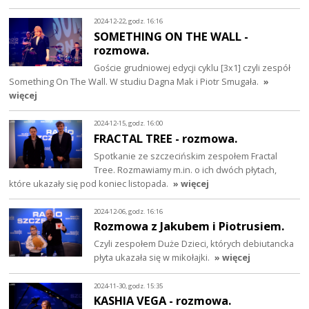
2024-12-22, godz. 16:16
SOMETHING ON THE WALL -
rozmowa.
Goście grudniowej edycji cyklu [3x1] czyli zespół
Something On The Wall. W studiu Dagna Mak i Piotr Smugała.
»
więcej
2024-12-15, godz. 16:00
FRACTAL TREE - rozmowa.
Spotkanie ze szczecińskim zespołem Fractal
Tree. Rozmawiamy m.in. o ich dwóch płytach,
które ukazały się pod koniec listopada.
» więcej
2024-12-06, godz. 16:16
Rozmowa z Jakubem i Piotrusiem.
Czyli zespołem Duże Dzieci, których debiutancka
płyta ukazała się w mikołajki.
» więcej
2024-11-30, godz. 15:35
KASHIA VEGA - rozmowa.