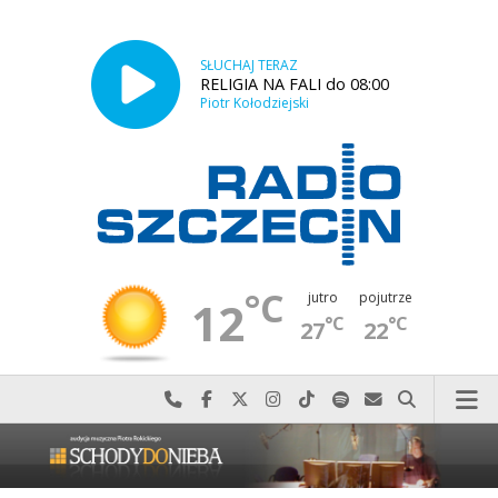
SŁUCHAJ TERAZ
RELIGIA NA FALI do 08:00
Piotr Kołodziejski
°C
jutro
pojutrze
12
°C
°C
27
22
Najlepiej po prostu do nas zadzwoń
Odwiedź nas na Facebook-u
Odwiedź nas na X
Odwiedź nas na Instagram-ie
Odwiedź nas na TikTok-u
Szukaj nas na Spotify
Wyślij do nas w
Szukaj