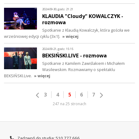
2024-09-30, godz. 21:21
KLAUDIA "Cloudy" KOWALCZYK -
rozmowa
Spotkanie z Klaudią Kowalczyk, która gościła we
wrześniowej edycji cyklu [3x1].
» więcej
2024-09-21, godz. 15:15
BEKSIŃSKI.LIVE - rozmowa
Spotkanie z Kamilem Zawiślakiem i Michałem
Wasilewskim. Rozmawiamy o spektaklu
BEKSIŃSKI.Live.
» więcej
3
4
5
6
7
247 na 25 stronach
Zadzwoń do studia: 510 777 666