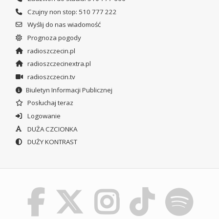
Czujny non stop: 510 777 222
Wyślij do nas wiadomość
Prognoza pogody
radioszczecin.pl
radioszczecinextra.pl
radioszczecin.tv
Biuletyn Informacji Publicznej
Posłuchaj teraz
Logowanie
DUŻA CZCIONKA
DUŻY KONTRAST