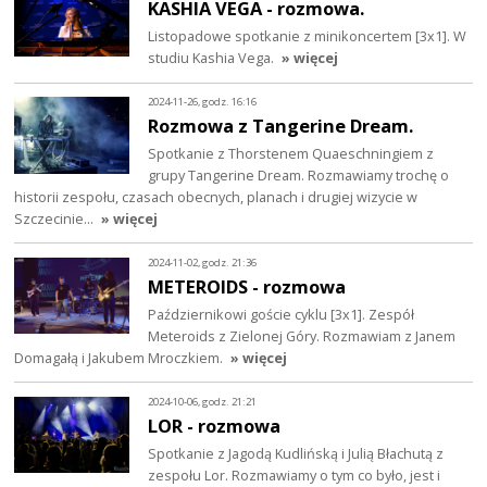
KASHIA VEGA - rozmowa.
Listopadowe spotkanie z minikoncertem [3x1]. W
studiu Kashia Vega.
» więcej
2024-11-26, godz. 16:16
Rozmowa z Tangerine Dream.
Spotkanie z Thorstenem Quaeschningiem z
grupy Tangerine Dream. Rozmawiamy trochę o
historii zespołu, czasach obecnych, planach i drugiej wizycie w
Szczecinie…
» więcej
2024-11-02, godz. 21:36
METEROIDS - rozmowa
Październikowi goście cyklu [3x1]. Zespół
Meteroids z Zielonej Góry. Rozmawiam z Janem
Domagałą i Jakubem Mroczkiem.
» więcej
2024-10-06, godz. 21:21
LOR - rozmowa
Spotkanie z Jagodą Kudlińską i Julią Błachutą z
zespołu Lor. Rozmawiamy o tym co było, jest i