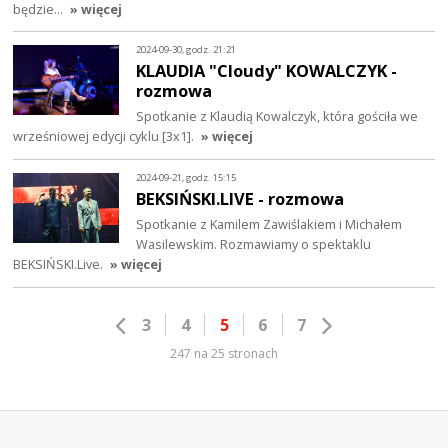
będzie...
» więcej
2024-09-30, godz. 21:21
KLAUDIA "Cloudy" KOWALCZYK -
rozmowa
Spotkanie z Klaudią Kowalczyk, która gościła we
wrześniowej edycji cyklu [3x1].
» więcej
2024-09-21, godz. 15:15
BEKSIŃSKI.LIVE - rozmowa
Spotkanie z Kamilem Zawiślakiem i Michałem
Wasilewskim. Rozmawiamy o spektaklu
BEKSIŃSKI.Live.
» więcej
3
4
5
6
7
247 na 25 stronach