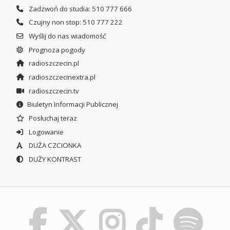
Zadzwoń do studia: 510 777 666
Czujny non stop: 510 777 222
Wyślij do nas wiadomość
Prognoza pogody
radioszczecin.pl
radioszczecinextra.pl
radioszczecin.tv
Biuletyn Informacji Publicznej
Posłuchaj teraz
Logowanie
DUŻA CZCIONKA
DUŻY KONTRAST