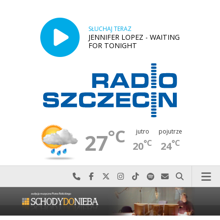
SŁUCHAJ TERAZ
JENNIFER LOPEZ - WAITING
FOR TONIGHT
°C
jutro
pojutrze
27
°C
°C
20
24
Najlepiej po prostu do nas zadzwoń
Odwiedź nas na Facebook-u
Odwiedź nas na X
Odwiedź nas na Instagram-ie
Odwiedź nas na TikTok-u
Szukaj nas na Spotify
Wyślij do nas w
Szukaj