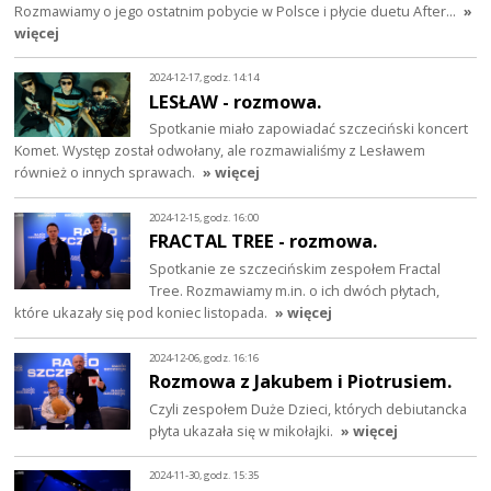
Rozmawiamy o jego ostatnim pobycie w Polsce i płycie duetu After…
»
więcej
2024-12-17, godz. 14:14
LESŁAW - rozmowa.
Spotkanie miało zapowiadać szczeciński koncert
Komet. Występ został odwołany, ale rozmawialiśmy z Lesławem
również o innych sprawach.
» więcej
2024-12-15, godz. 16:00
FRACTAL TREE - rozmowa.
Spotkanie ze szczecińskim zespołem Fractal
Tree. Rozmawiamy m.in. o ich dwóch płytach,
które ukazały się pod koniec listopada.
» więcej
2024-12-06, godz. 16:16
Rozmowa z Jakubem i Piotrusiem.
Czyli zespołem Duże Dzieci, których debiutancka
płyta ukazała się w mikołajki.
» więcej
2024-11-30, godz. 15:35