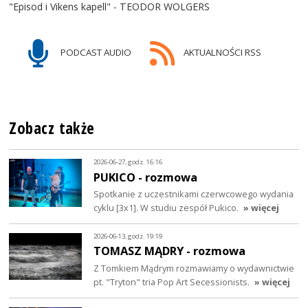
"Episod i Vikens kapell" - TEODOR WOLGERS
PODCAST AUDIO
AKTUALNOŚCI RSS
Zobacz także
2026-06-27, godz. 16:16
PUKICO - rozmowa
Spotkanie z uczestnikami czerwcowego wydania
cyklu [3x1]. W studiu zespół Pukico.
» więcej
2026-06-13, godz. 19:19
TOMASZ MĄDRY - rozmowa
Z Tomkiem Mądrym rozmawiamy o wydawnictwie
pt. "Tryton" tria Pop Art Secessionists.
» więcej