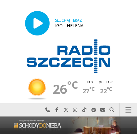
SŁUCHAJ TERAZ
IGO - HELENA
°C
jutro
pojutrze
26
°C
°C
27
22
Najlepiej po prostu do nas zadzwoń
Odwiedź nas na Facebook-u
Odwiedź nas na X
Odwiedź nas na Instagram-ie
Odwiedź nas na TikTok-u
Szukaj nas na Spotify
Wyślij do nas w
Szukaj