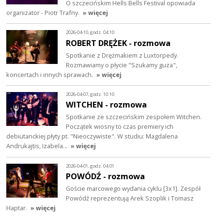
O szczecińskim Hells Bells Festival opowiada
organizator - Piotr Trafny.
» więcej
2026-04-10, godz. 04:10
ROBERT DRĘŻEK - rozmowa
Spotkanie z Drężmakiem z Luxtorpedy.
Rozmawiamy o płycie "Szukamy guza",
koncertach i innych sprawach.
» więcej
2026-04-07, godz. 10:10
WITCHEN - rozmowa
Spotkanie ze szczecińskim zespołem Witchen.
Początek wiosny to czas premiery ich
debiutanckiej płyty pt. "Nieoczywiste". W studiu: Magdalena
Andrukajtis, Izabela…
» więcej
2026-04-01, godz. 04:01
POWÓDŹ - rozmowa
Goście marcowego wydania cyklu [3x1]. Zespół
Powódź reprezentują Arek Szoplik i Tomasz
Haptar.
» więcej