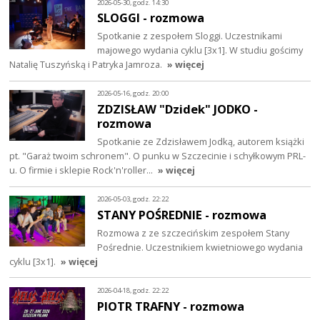
2026-05-30, godz. 14:30
SLOGGI - rozmowa
Spotkanie z zespołem Sloggi. Uczestnikami
majowego wydania cyklu [3x1]. W studiu gościmy
Natalię Tuszyńską i Patryka Jamroza.
» więcej
2026-05-16, godz. 20:00
ZDZISŁAW "Dzidek" JODKO -
rozmowa
Spotkanie ze Zdzisławem Jodką, autorem książki
pt. "Garaż twoim schronem". O punku w Szczecinie i schyłkowym PRL-
u. O firmie i sklepie Rock'n'roller…
» więcej
2026-05-03, godz. 22:22
STANY POŚREDNIE - rozmowa
Rozmowa z ze szczecińskim zespołem Stany
Pośrednie. Uczestnikiem kwietniowego wydania
cyklu [3x1].
» więcej
2026-04-18, godz. 22:22
PIOTR TRAFNY - rozmowa